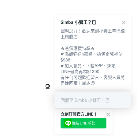
Simba 小獅王辛巴
鐵粉您好！歡迎來到小獅王辛巴線
上旗艦店
🔥爸氣應援特輯🔥
☛滿額狂送4豪禮、搶領育兒補貼
$988
☛加入會員、下載APP、綁定
LINE最高再領$1300
有任何問題歡迎留言，客服人員將
盡速回覆！謝謝😊
回覆至 Simba 小獅王辛巴
立刻訂閱官方LINE！
連結 LINE 帳號