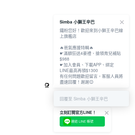
Simba 小獅王辛巴
鐵粉您好！歡迎來到小獅王辛巴線
上旗艦店
🔥爸氣應援特輯🔥
☛滿額狂送4豪禮、搶領育兒補貼
$988
☛加入會員、下載APP、綁定
LINE最高再領$1300
有任何問題歡迎留言，客服人員將
盡速回覆！謝謝😊
回覆至 Simba 小獅王辛巴
立刻訂閱官方LINE！
連結 LINE 帳號