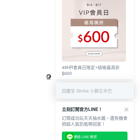
48HR會員日限定⚡結帳最高折
$600
回覆至 Simba 小獅王辛巴
立刻訂閱官方LINE！
訂閱成功玩天天抽水籤，還有機會
把超人氣奶瓶帶回家！
連結 LINE 帳號