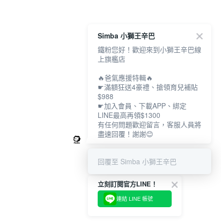
Simba 小獅王辛巴
鐵粉您好！歡迎來到小獅王辛巴線
上旗艦店
🔥爸氣應援特輯🔥
☛滿額狂送4豪禮、搶領育兒補貼
$988
☛加入會員、下載APP、綁定
LINE最高再領$1300
有任何問題歡迎留言，客服人員將
盡速回覆！謝謝😊
回覆至 Simba 小獅王辛巴
立刻訂閱官方LINE！
連結 LINE 帳號