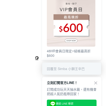
48HR會員日限定⚡結帳最高折
$600
回覆至 Simba 小獅王辛巴
立刻訂閱官方LINE！
訂閱成功玩天天抽水籤，還有機會
把超人氣奶瓶帶回家！
連結 LINE 帳號