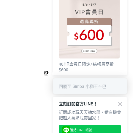
48HR會員日限定⚡結帳最高折
$600
回覆至 Simba 小獅王辛巴
立刻訂閱官方LINE！
訂閱成功玩天天抽水籤，還有機會
把超人氣奶瓶帶回家！
連結 LINE 帳號