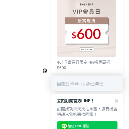
48HR會員日限定⚡結帳最高折
$600
回覆至 Simba 小獅王辛巴
立刻訂閱官方LINE！
訂閱成功玩天天抽水籤，還有機會
把超人氣奶瓶帶回家！
連結 LINE 帳號