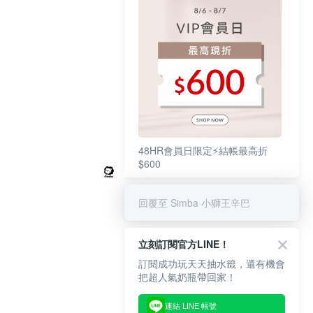
48HR會員日限定⚡結帳最高折
$600
回覆至 Simba 小獅王辛巴
立刻訂閱官方LINE！
訂閱成功玩天天抽水籤，還有機會
把超人氣奶瓶帶回家！
連結 LINE 帳號