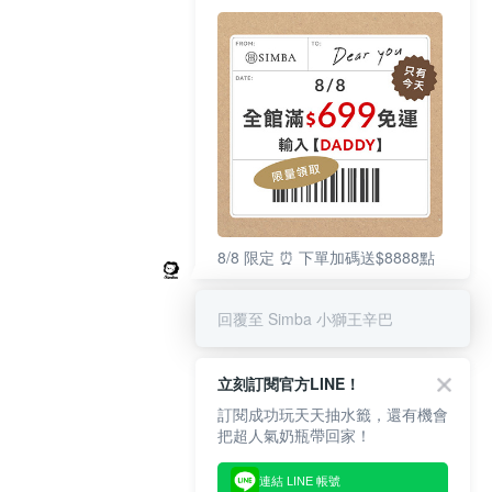
8/8 限定 ⏰ 下單加碼送$8888點
回覆至 Simba 小獅王辛巴
立刻訂閱官方LINE！
訂閱成功玩天天抽水籤，還有機會
把超人氣奶瓶帶回家！
連結 LINE 帳號