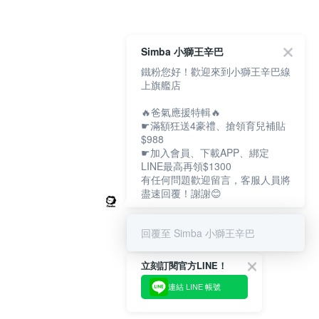
Simba 小獅王辛巴
鐵粉您好！歡迎來到小獅王辛巴線
上旗艦店
🔥爸氣應援特輯🔥
☛滿額狂送4豪禮、搶領育兒補貼
$988
☛加入會員、下載APP、綁定
LINE最高再領$1300
有任何問題歡迎留言，客服人員將
盡速回覆！謝謝😊
回覆至 Simba 小獅王辛巴
立刻訂閱官方LINE！
連結 LINE 帳號