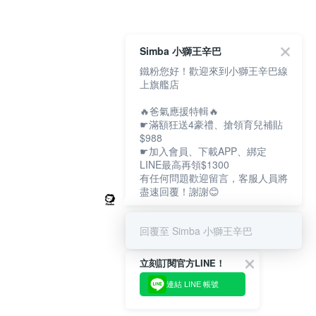
Simba 小獅王辛巴
鐵粉您好！歡迎來到小獅王辛巴線
上旗艦店
🔥爸氣應援特輯🔥
☛滿額狂送4豪禮、搶領育兒補貼
$988
☛加入會員、下載APP、綁定
LINE最高再領$1300
有任何問題歡迎留言，客服人員將
盡速回覆！謝謝😊
回覆至 Simba 小獅王辛巴
立刻訂閱官方LINE！
連結 LINE 帳號