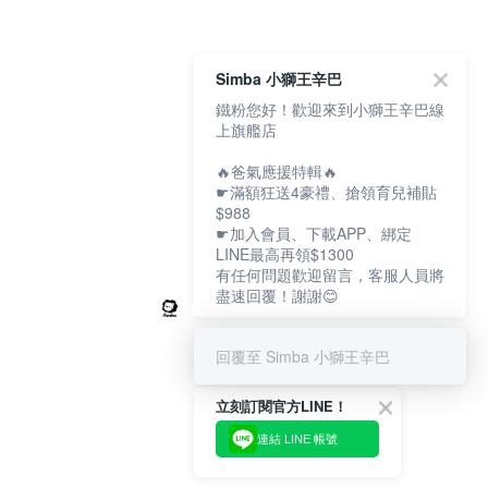
Simba 小獅王辛巴
鐵粉您好！歡迎來到小獅王辛巴線
上旗艦店
🔥爸氣應援特輯🔥
☛滿額狂送4豪禮、搶領育兒補貼
$988
☛加入會員、下載APP、綁定
LINE最高再領$1300
有任何問題歡迎留言，客服人員將
盡速回覆！謝謝😊
回覆至 Simba 小獅王辛巴
立刻訂閱官方LINE！
連結 LINE 帳號