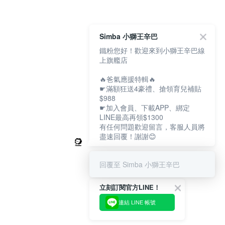
Simba 小獅王辛巴
鐵粉您好！歡迎來到小獅王辛巴線
上旗艦店
🔥爸氣應援特輯🔥
☛滿額狂送4豪禮、搶領育兒補貼
$988
☛加入會員、下載APP、綁定
LINE最高再領$1300
有任何問題歡迎留言，客服人員將
盡速回覆！謝謝😊
回覆至 Simba 小獅王辛巴
立刻訂閱官方LINE！
連結 LINE 帳號