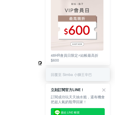
48HR會員日限定⚡結帳最高折
$600
回覆至 Simba 小獅王辛巴
立刻訂閱官方LINE！
訂閱成功玩天天抽水籤，還有機會
把超人氣奶瓶帶回家！
連結 LINE 帳號