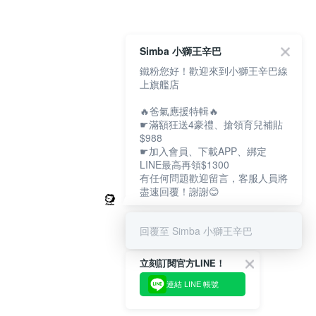
Simba 小獅王辛巴
鐵粉您好！歡迎來到小獅王辛巴線
上旗艦店
🔥爸氣應援特輯🔥
☛滿額狂送4豪禮、搶領育兒補貼
$988
☛加入會員、下載APP、綁定
LINE最高再領$1300
有任何問題歡迎留言，客服人員將
盡速回覆！謝謝😊
回覆至 Simba 小獅王辛巴
立刻訂閱官方LINE！
連結 LINE 帳號