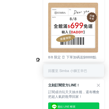
8/8 限定 ⏰ 下單加碼送$8888點
回覆至 Simba 小獅王辛巴
立刻訂閱官方LINE！
訂閱成功玩天天抽水籤，還有機會
把超人氣奶瓶帶回家！
連結 LINE 帳號