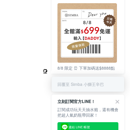
8/8 限定 ⏰ 下單加碼送$8888點
回覆至 Simba 小獅王辛巴
立刻訂閱官方LINE！
訂閱成功玩天天抽水籤，還有機會
把超人氣奶瓶帶回家！
連結 LINE 帳號