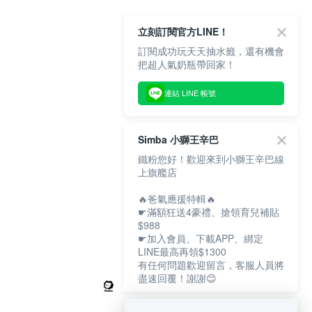
立刻訂閱官方LINE！
訂閱成功玩天天抽水籤，還有機會
把超人氣奶瓶帶回家！
連結 LINE 帳號
Simba 小獅王辛巴
鐵粉您好！歡迎來到小獅王辛巴線
上旗艦店
🔥爸氣應援特輯🔥
☛滿額狂送4豪禮、搶領育兒補貼
$988
☛加入會員、下載APP、綁定
LINE最高再領$1300
有任何問題歡迎留言，客服人員將
盡速回覆！謝謝😊