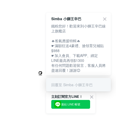
Simba 小獅王辛巴
鐵粉您好！歡迎來到小獅王辛巴線
上旗艦店
🔥爸氣應援特輯🔥
☛滿額狂送4豪禮、搶領育兒補貼
$988
☛加入會員、下載APP、綁定
LINE最高再領$1300
有任何問題歡迎留言，客服人員將
盡速回覆！謝謝😊
回覆至 Simba 小獅王辛巴
立刻訂閱官方LINE！
連結 LINE 帳號