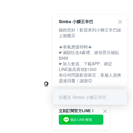
Simba 小獅王辛巴
鐵粉您好！歡迎來到小獅王辛巴線
上旗艦店
🔥爸氣應援特輯🔥
☛滿額狂送4豪禮、搶領育兒補貼
$988
☛加入會員、下載APP、綁定
LINE最高再領$1300
有任何問題歡迎留言，客服人員將
盡速回覆！謝謝😊
回覆至 Simba 小獅王辛巴
立刻訂閱官方LINE！
連結 LINE 帳號