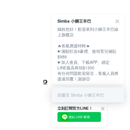
Simba 小獅王辛巴
鐵粉您好！歡迎來到小獅王辛巴線
上旗艦店
🔥爸氣應援特輯🔥
☛滿額狂送4豪禮、搶領育兒補貼
$988
☛加入會員、下載APP、綁定
LINE最高再領$1300
有任何問題歡迎留言，客服人員將
盡速回覆！謝謝😊
回覆至 Simba 小獅王辛巴
立刻訂閱官方LINE！
連結 LINE 帳號