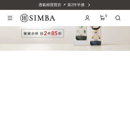
透氣棉寶寶衣 📌 第2件半價
0