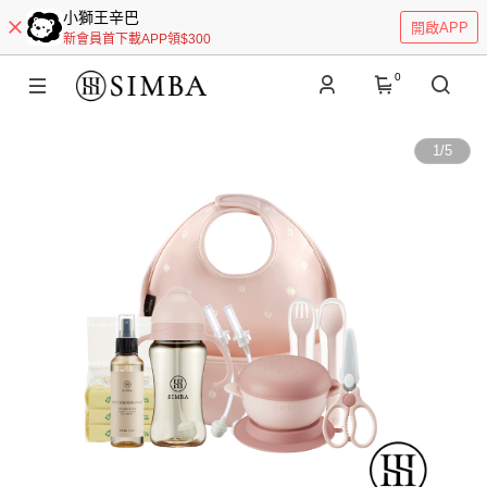
小獅王辛巴
開啟APP
新會員首下載APP領$300
0
1
/
5