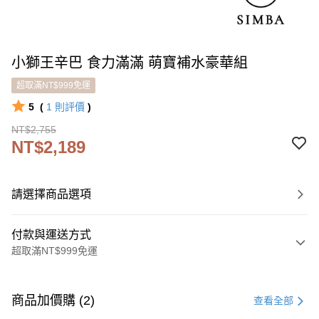
小獅王辛巴 食力滿滿 萌寶補水豪華組
超取滿NT$999免運
5
(
1
則評價
)
NT$2,755
NT$2,189
請選擇商品選項
付款與運送方式
超取滿NT$999免運
付款方式
信用卡一次付款
商品加價購 (2)
查看全部