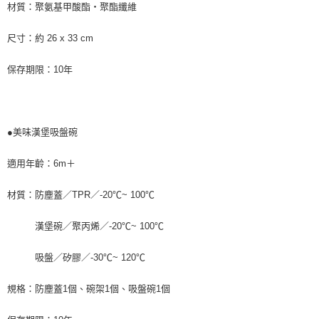
材質：聚氨基甲酸酯‧聚酯纖維
尺寸：約 26 x 33 cm
保存期限：10年
●美味漢堡吸盤碗
適用年齡：6m＋
材質：防塵蓋／TPR／-20℃~ 100℃
漢堡碗／聚丙烯／-20℃~ 100℃
吸盤／矽膠／-30℃~ 120℃
規格：防塵蓋1個、碗架1個、吸盤碗1個