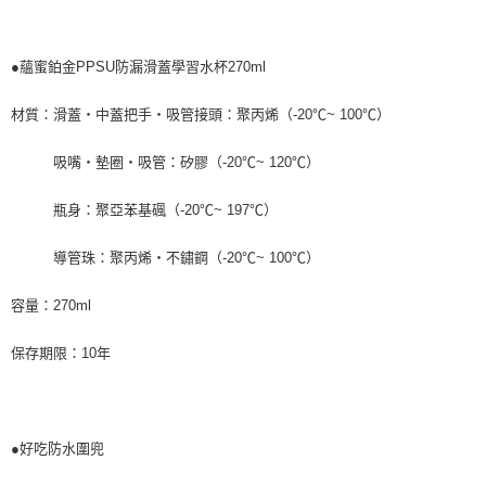
請求用戶進行身份認證。
５．嚴禁一人註冊多個帳號或使用他人資訊註冊。若發現惡意使用之情形，
恩沛科技股份有限公司將有權停止該用戶之使用額度並採取法律行動。
●蘊蜜鉑金PPSU防漏滑蓋學習水杯270ml
材質：滑蓋‧中蓋把手‧吸管接頭：聚丙烯（-20℃~ 100℃）
吸嘴‧墊圈‧吸管：矽膠（-20℃~ 120℃）
瓶身：聚亞苯基碸（-20℃~ 197℃）
導管珠：聚丙烯‧不鏽鋼（-20℃~ 100℃）
容量：270ml
保存期限：10年
●好吃防水圍兜