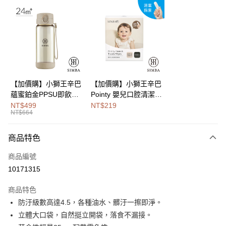
LINE Pay
Apple Pay
街口支付
悠遊付
Google Pay
【加價購】小獅王辛巴
【加價購】小獅王辛巴
蘊蜜鉑金PPSU即飲水
Pointy 嬰兒口腔清潔指
全盈+PAY
壺400ml
套 (100入)
NT$499
NT$219
NT$664
大哥付你分期
相關說明
商品特色
【大哥付你分期使用說明】
AFTEE先享後付
1.本服務由台灣大哥大提供，台灣大哥大用戶可立即使用無須另外申請。
商品編號
2.付款方式選擇「大哥付你分期」，訂單成立後會自動跳轉到大哥付的交易
相關說明
流程，驗證手機門號後，選擇欲分期的期數、繳款截止日，確認付款後即完
10171315
【關於「AFTEE先享後付」】
成交易。
Hami Point
AFTEE先享後付是「在收到商品之後才付款」的支付方式。 讓您購物簡單
3.實際核准額度、可分期數及費用金額請依後續交易確認頁面所載為準。
商品特色
便利好安心！
相關說明
4.訂單成立30分鐘內，如未前往確認交易或遇審核未通過，訂單將自動取
１．簡單：不需註冊會員、不需綁卡、不需儲值。
防汙級數高達4.5，各種油水、髒汙一擦即淨。
「Hami Point」為中華電信所提供之點數服務，可於會員專區綁定中華電信
消。如遇「轉專審核」未通過狀況，表示未達大哥付你分期系統評分，恕無
２．便利：只要手機號碼，簡訊認證，即可結帳。
ATM付款
會員帳號後，即可在購物車使用 Hami Point 折抵消費金額 (1點等於1元)。
法說明評估內容。
立體大口袋，自然挺立開袋，落食不漏接。
３．安心：先確認商品／服務後，再付款。
【繳款方式說明】