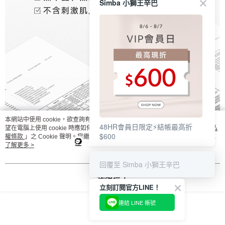
Simba 小獅王辛巴
本網站中使用 cookie，欲查詢有關本網站使用 cookie 方式之詳情，及若您不希
48HR會員日限定⚡結帳最高折
望在電腦上使用 cookie 時應如何變更電腦的 cookie 設定，請參閱本網站「
隱私
$600
權條款
」之 Cookie 聲明。您繼續使用本網站即表示您同意本公司得按本網站使
用條款之 Cookie 聲明使用 cookie。
了解更多 >
回覆至 Simba 小獅王辛巴
我知道了
立刻訂閱官方LINE！
連結 LINE 帳號