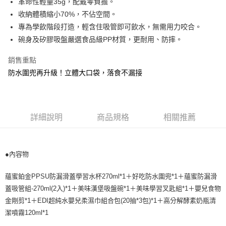
革命性輕量35g，配戴零負擔。
1.分期款項不併入電信帳單，「大哥付你分期」於每月結算日後寄送繳費提
運送方式
【「AFTEE先享後付」結帳流程】
收納體積縮小70%，不佔空間。
醒簡訊。
１．於結帳方式選擇「AFTEE先享後付」後，將跳轉至「AFTEE先享後付」
2.透過簡訊連結打開帳單後，可選擇「超商條碼／台灣大直營門市／銀行轉
付款後全家取貨
專為學飲階段打造，輕含住吸管即可飲水，無需用力咬合。
結帳頁面，進行簡訊認證並確認金額後，即可完成結帳。
帳／街口支付／iPASS MONEY」等通路繳費。
２．訂單成立數日內，您將收到繳費通知簡訊。
每筆NT$100，滿NT$999(含以上)免運費
碗身及矽膠吸盤嚴選食品級PP材質，更耐用、防摔。
３．收到繳費通知簡訊後14天內，點擊此簡訊中的連結，可透過四大超商／
【注意事項】
ATM／網路銀行／等多元方式進行付款，方視為交易完成。
付款後萊爾富取貨
1.本服務係由「台灣大哥大股份有限公司」（以下簡稱本公司）所提供，讓
銷售重點
※ 請注意：結帳手續完成當下不需立刻繳費，但若您需要取消訂單，請聯絡
用戶於交易時，得透過本服務購買商品或服務，並由商店將買賣／分期付款
每筆NT$100，滿NT$1,000(含以上)免運費
防水圍兜再升級！立體大口袋，落食不漏接
購買商品的店家。未經商家同意取消之訂單仍視為有效，需透過AFTEE先享
買賣價金債權讓與本公司後，依約使用本公司帳單繳交帳款。
後付繳納相關費用。
2.基於同意付款使用「大哥付你分期」之契約關係目的，商店將以您的個人
付款後7-11取貨
※ 交易是否成功請以「AFTEE先享後付 」之結帳頁面顯示為準，若有關於
資料（包含姓名、電話或地址）提供予台灣大哥大進項蒐集、處理及利用，
是否繳費成功／繳費後需取消欲退款等相關疑問，請聯繫「AFTEE先享後付
每筆NT$100，滿NT$1,000(含以上)免運費
由本公司與您本人進行分期帳單所需資料之確認、核對及更正。
客戶支援中心」
https://netprotections.freshdesk.com/support/home
3.完整用戶服務條款，請詳閱以下連結：
https://oppay.tw/userRule
詳細說明
商品規格
相關推薦
宅配
【注意事項】
每筆NT$100，滿NT$1,000(含以上)免運費
１．透過由恩沛科技股份有限公司提供之「AFTEE先享後付」服務完成之交
易，需依本服務之必要範圍內提供個人資料，並將交易相關給付款項請求債
●內容物
權轉讓予恩沛科技股份有限公司。
２．關於個人資料處理事宜，請瀏覽以下網址：
https://aftee.tw/terms/#terms3
蘊蜜鉑金PPSU防漏滑蓋學習水杯270ml*1＋好吃防水圍兜*1＋蘊蜜防漏滑
３．未成年的使用者請事先徵得法定代理人或監護人之同意方可使用
蓋吸管組-270ml(2入)*1＋美味漢堡吸盤碗*1＋美味學習叉匙組*1＋嬰兒食物
「AFTEE先享後付」，若未經同意申辦者引起之損失，本公司不負相關責
任。
金剛剪*1＋EDI超純水嬰兒柔濕巾組合包(20抽*3包)*1＋高分解酵素奶瓶清
４．使用「AFTEE先享後付」時，將依據個別帳號之用戶狀況，依本公司即
潔噴霧120ml*1
時審查核予不同之上限額度；若仍有額度不足之情形，本公司將視審查結果