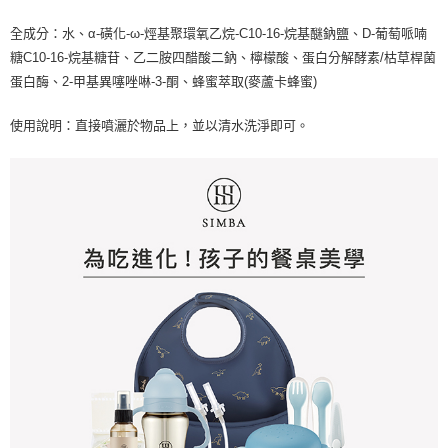
全成分：水、α-磺化-ω-烴基聚環氧乙烷-C10-16-烷基醚鈉鹽、D-葡萄哌喃
糖C10-16-烷基糖苷、乙二胺四醋酸二鈉、檸檬酸、蛋白分解酵素/枯草桿菌
蛋白酶、2-甲基異噻唑啉-3-酮、蜂蜜萃取(麥蘆卡蜂蜜)
使用說明：直接噴灑於物品上，並以清水洗淨即可。