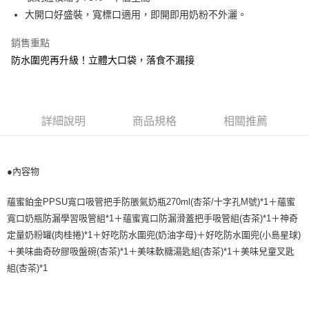
帳／街口支付／iPASS MONEY」等通路繳費。
２．訂單成立數日內，您將收到繳費通知簡訊。
每筆NT$100，滿NT$1,000(含以上)免運費
大開口好盛裝，寬標口適用，即開即用奶粉不外灑。
３．收到繳費通知簡訊後14天內，點擊此簡訊中的連結，可透過四大超商／
【注意事項】
ATM／網路銀行／等多元方式進行付款，方視為交易完成。
1.本服務係由「台灣大哥大股份有限公司」（以下簡稱本公司）所提供，讓
銷售重點
※ 請注意：結帳手續完成當下不需立刻繳費，但若您需要取消訂單，請聯絡
用戶於交易時，得透過本服務購買商品或服務，並由商店將買賣／分期付款
防水圍兜再升級！立體大口袋，落食不漏接
購買商品的店家。未經商家同意取消之訂單仍視為有效，需透過AFTEE先享
買賣價金債權讓與本公司後，依約使用本公司帳單繳交帳款。
後付繳納相關費用。
2.基於同意付款使用「大哥付你分期」之契約關係目的，商店將以您的個人
※ 交易是否成功請以「AFTEE先享後付 」之結帳頁面顯示為準，若有關於
資料（包含姓名、電話或地址）提供予台灣大哥大進項蒐集、處理及利用，
是否繳費成功／繳費後需取消欲退款等相關疑問，請聯繫「AFTEE先享後付
由本公司與您本人進行分期帳單所需資料之確認、核對及更正。
客戶支援中心」
https://netprotections.freshdesk.com/support/home
3.完整用戶服務條款，請詳閱以下連結：
https://oppay.tw/userRule
詳細說明
商品規格
相關推薦
【注意事項】
１．透過由恩沛科技股份有限公司提供之「AFTEE先享後付」服務完成之交
易，需依本服務之必要範圍內提供個人資料，並將交易相關給付款項請求債
●內容物
權轉讓予恩沛科技股份有限公司。
２．關於個人資料處理事宜，請瀏覽以下網址：
https://aftee.tw/terms/#terms3
蘊蜜鉑金PPSU寬口吸管把手防脹氣奶瓶270ml(杏茶/十字孔M號)*1＋蘊蜜
３．未成年的使用者請事先徵得法定代理人或監護人之同意方可使用
寬口奶瓶防漏學習吸管組*1＋蘊蜜寬口防漏滑蓋把手吸管組(杏茶)*1＋神奇
「AFTEE先享後付」，若未經同意申辦者引起之損失，本公司不負相關責
任。
定量奶粉罐(肉桂捲)*1＋好吃防水圍兜(奶油字母)＋好吃防水圍兜(小島星球)
４．使用「AFTEE先享後付」時，將依據個別帳號之用戶狀況，依本公司即
＋美味曲奇矽膠吸盤碗(杏茶)*1＋美味軟糖湯匙組(杏茶)*1＋美味兒童叉匙
時審查核予不同之上限額度；若仍有額度不足之情形，本公司將視審查結果
組(杏茶)*1
請求用戶進行身份認證。
５．嚴禁一人註冊多個帳號或使用他人資訊註冊。若發現惡意使用之情形，
恩沛科技股份有限公司將有權停止該用戶之使用額度並採取法律行動。