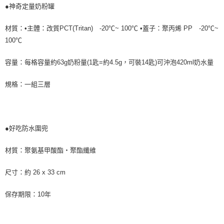
●神奇定量奶粉罐
材質：•主體：改質PCT(Tritan) -20℃~ 100℃ •蓋子：聚丙烯 PP -20℃~
100℃
容量：每格容量約63g奶粉量(1匙=約4.5g，可裝14匙)可沖泡420ml奶水量
規格：一組三層
●好吃防水圍兜
材質：聚氨基甲酸酯‧聚酯纖維
尺寸：約 26 x 33 cm
保存期限：10年