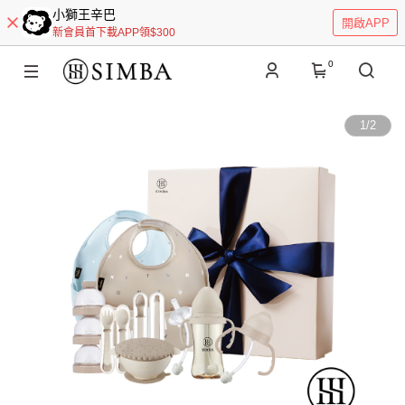
小獅王辛巴
開啟APP
新會員首下載APP領$300
0
1
/
2