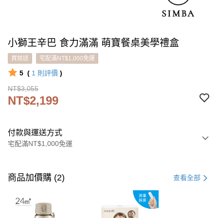
小獅王辛巴 食力滿滿 萌寶餐桌美學禮盒
買就送
宅配滿NT$1,000免運
5
(
1
則評價
)
NT$3,055
NT$2,199
付款與運送方式
宅配滿NT$1,000免運
付款方式
信用卡一次付款
商品加價購 (2)
查看全部
LINE Pay
Apple Pay