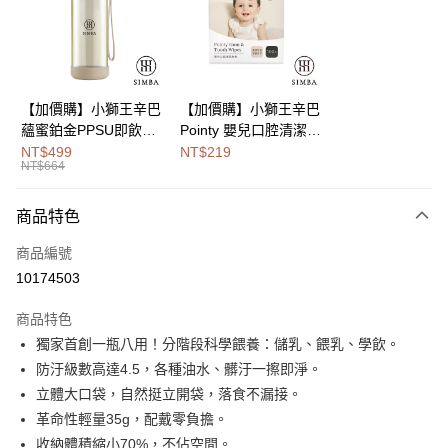
街口支付
悠遊付
Google Pay
【加價購】小獅王辛巴
【加價購】小獅王辛巴
蘊蜜鉑金PPSU即飲水
Pointy 嬰兒口腔清潔指
全盈+PAY
壺400ml
套 (100入)
NT$499
NT$219
NT$664
大哥付你分期
相關說明
商品特色
【大哥付你分期使用說明】
AFTEE先享後付
1.本服務由台灣大哥大提供，台灣大哥大用戶可立即使用無須另外申請。
商品編號
2.付款方式選擇「大哥付你分期」，訂單成立後會自動跳轉到大哥付的交易
相關說明
流程，驗證手機門號後，選擇欲分期的期數、繳款截止日，確認付款後即完
10174503
【關於「AFTEE先享後付」】
成交易。
Hami Point
AFTEE先享後付是「在收到商品之後才付款」的支付方式。 讓您購物簡單
3.實際核准額度、可分期數及費用金額請依後續交易確認頁面所載為準。
商品特色
便利好安心！
相關說明
4.訂單成立30分鐘內，如未前往確認交易或遇審核未通過，訂單將自動取
１．簡單：不需註冊會員、不需綁卡、不需儲值。
獨家首創一瓶八用！分階段科學餵養：儲乳、餵乳、學飲。
「Hami Point」為中華電信所提供之點數服務，可於會員專區綁定中華電信
消。如遇「轉專審核」未通過狀況，表示未達大哥付你分期系統評分，恕無
２．便利：只要手機號碼，簡訊認證，即可結帳。
ATM付款
會員帳號後，即可在購物車使用 Hami Point 折抵消費金額 (1點等於1元)。
法說明評估內容。
防汙級數高達4.5，各種油水、髒汙一擦即淨。
３．安心：先確認商品／服務後，再付款。
【繳款方式說明】
立體大口袋，自然挺立開袋，落食不漏接。
1.分期款項不併入電信帳單，「大哥付你分期」於每月結算日後寄送繳費提
運送方式
【「AFTEE先享後付」結帳流程】
革命性輕量35g，配戴零負擔。
醒簡訊。
１．於結帳方式選擇「AFTEE先享後付」後，將跳轉至「AFTEE先享後付」
2.透過簡訊連結打開帳單後，可選擇「超商條碼／台灣大直營門市／銀行轉
宅配
收納體積縮小70%，不佔空間。
結帳頁面，進行簡訊認證並確認金額後，即可完成結帳。