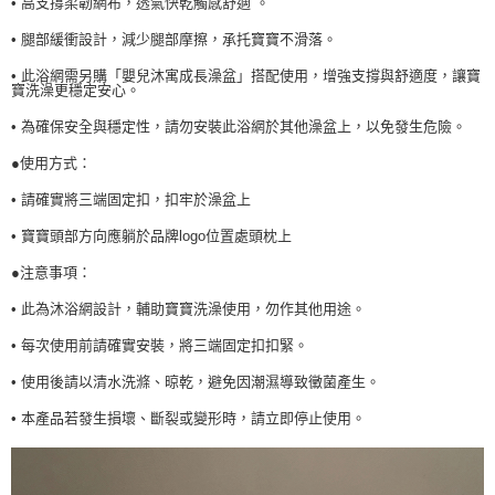
• 高支撐柔韌網布，透氣快乾觸感舒適 。
• 腿部緩衝設計，減少腿部摩擦，承托寶寶不滑落。
• 此浴網需另購「嬰兒沐寓成長澡盆」搭配使用，增強支撐與舒適度，讓寶
寶洗澡更穩定安心。
• 為確保安全與穩定性，請勿安裝此浴網於其他澡盆上，以免發生危險。
●使用方式：
• 請確實將三端固定扣，扣牢於澡盆上
• 寶寶頭部方向應躺於品牌logo位置處頭枕上
●注意事項：
• 此為沐浴網設計，輔助寶寶洗澡使用，勿作其他用途。
• 每次使用前請確實安裝，將三端固定扣扣緊。
• 使用後請以清水洗滌、晾乾，避免因潮濕導致黴菌產生。
• 本產品若發生損壞、斷裂或變形時，請立即停止使用。