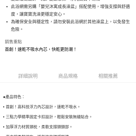
帳／街口支付／iPASS MONEY」等通路繳費。
２．訂單成立數日內，您將收到繳費通知簡訊。
每筆NT$100，滿NT$999(含以上)免運費
此浴網需另購「嬰兒沐寓成長澡盆」搭配使用，增強支撐與舒適
３．收到繳費通知簡訊後14天內，點擊此簡訊中的連結，可透過四大超商／
【注意事項】
度，讓寶寶洗澡更穩定安心。
ATM／網路銀行／等多元方式進行付款，方視為交易完成。
付款後萊爾富取貨
1.本服務係由「台灣大哥大股份有限公司」（以下簡稱本公司）所提供，讓
※ 請注意：結帳手續完成當下不需立刻繳費，但若您需要取消訂單，請聯絡
為確保安全與穩定性，請勿安裝此浴網於其他澡盆上，以免發生
用戶於交易時，得透過本服務購買商品或服務，並由商店將買賣／分期付款
每筆NT$100，滿NT$1,000(含以上)免運費
購買商品的店家。未經商家同意取消之訂單仍視為有效，需透過AFTEE先享
危險。
買賣價金債權讓與本公司後，依約使用本公司帳單繳交帳款。
後付繳納相關費用。
2.基於同意付款使用「大哥付你分期」之契約關係目的，商店將以您的個人
付款後7-11取貨
※ 交易是否成功請以「AFTEE先享後付 」之結帳頁面顯示為準，若有關於
資料（包含姓名、電話或地址）提供予台灣大哥大進項蒐集、處理及利用，
銷售重點
是否繳費成功／繳費後需取消欲退款等相關疑問，請聯繫「AFTEE先享後付
每筆NT$100，滿NT$1,000(含以上)免運費
由本公司與您本人進行分期帳單所需資料之確認、核對及更正。
客戶支援中心」
https://netprotections.freshdesk.com/support/home
首創！速乾不吸水內芯，快乾更防潮！
3.完整用戶服務條款，請詳閱以下連結：
https://oppay.tw/userRule
宅配
【注意事項】
每筆NT$100，滿NT$1,000(含以上)免運費
１．透過由恩沛科技股份有限公司提供之「AFTEE先享後付」服務完成之交
易，需依本服務之必要範圍內提供個人資料，並將交易相關給付款項請求債
權轉讓予恩沛科技股份有限公司。
詳細說明
商品規格
相關推薦
２．關於個人資料處理事宜，請瀏覽以下網址：
https://aftee.tw/terms/#terms3
３．未成年的使用者請事先徵得法定代理人或監護人之同意方可使用
●產品特色：
「AFTEE先享後付」，若未經同意申辦者引起之損失，本公司不負相關責
任。
• 首創！高科技浮力內芯設計，速乾不吸水。
４．使用「AFTEE先享後付」時，將依據個別帳號之用戶狀況，依本公司即
時審查核予不同之上限額度；若仍有額度不足之情形，本公司將視審查結果
• 三點力學精準固定卡扣設計，輕鬆安裝無縫貼合。
請求用戶進行身份認證。
５．嚴禁一人註冊多個帳號或使用他人資訊註冊。若發現惡意使用之情形，
• 加厚浮力材質頭枕，柔軟支撐頭頸部。
恩沛科技股份有限公司將有權停止該用戶之使用額度並採取法律行動。