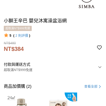
小獅王辛巴 嬰兒沐寓澡盆浴網
超取滿NT$999免運
5
(
2
則評價
)
NT$480
NT$384
付款與運送方式
超取滿NT$999免運
付款方式
信用卡一次付款
商品加價購 (2)
查看全部
LINE Pay
Apple Pay