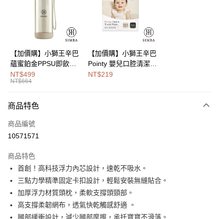
街口支付
悠遊付
Google Pay
【加價購】小獅王辛巴
【加價購】小獅王辛巴
蘊蜜鉑金PPSU即飲水
Pointy 嬰兒口腔清潔指
全盈+PAY
壺400ml
套 (100入)
NT$499
NT$219
NT$664
大哥付你分期
相關說明
商品特色
【大哥付你分期使用說明】
AFTEE先享後付
1.本服務由台灣大哥大提供，台灣大哥大用戶可立即使用無須另外申請。
商品編號
2.付款方式選擇「大哥付你分期」，訂單成立後會自動跳轉到大哥付的交易
相關說明
流程，驗證手機門號後，選擇欲分期的期數、繳款截止日，確認付款後即完
10571571
【關於「AFTEE先享後付」】
成交易。
Hami Point
AFTEE先享後付是「在收到商品之後才付款」的支付方式。 讓您購物簡單
3.實際核准額度、可分期數及費用金額請依後續交易確認頁面所載為準。
商品特色
便利好安心！
相關說明
4.訂單成立30分鐘內，如未前往確認交易或遇審核未通過，訂單將自動取
１．簡單：不需註冊會員、不需綁卡、不需儲值。
首創！高科技浮力內芯設計，速乾不吸水。
「Hami Point」為中華電信所提供之點數服務，可於會員專區綁定中華電信
消。如遇「轉專審核」未通過狀況，表示未達大哥付你分期系統評分，恕無
２．便利：只要手機號碼，簡訊認證，即可結帳。
ATM付款
會員帳號後，即可在購物車使用 Hami Point 折抵消費金額 (1點等於1元)。
法說明評估內容。
三點力學精準固定卡扣設計，輕鬆安裝無縫貼合。
３．安心：先確認商品／服務後，再付款。
【繳款方式說明】
加厚浮力材質頭枕，柔軟支撐頭頸部。
1.分期款項不併入電信帳單，「大哥付你分期」於每月結算日後寄送繳費提
運送方式
【「AFTEE先享後付」結帳流程】
高支撐柔韌網布，透氣快乾觸感舒適 。
醒簡訊。
１．於結帳方式選擇「AFTEE先享後付」後，將跳轉至「AFTEE先享後付」
2.透過簡訊連結打開帳單後，可選擇「超商條碼／台灣大直營門市／銀行轉
付款後全家取貨
腿部緩衝設計，減少腿部摩擦，承托寶寶不滑落。
結帳頁面，進行簡訊認證並確認金額後，即可完成結帳。