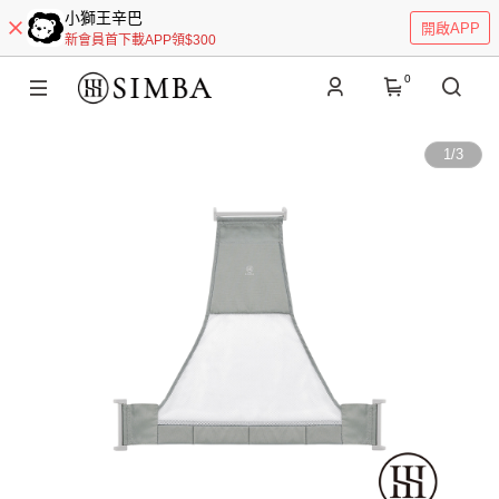
小獅王辛巴
開啟APP
新會員首下載APP領$300
0
1
/
3