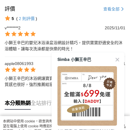
評價
查看全部
5
(
2
則評價
)
v********2
2025/11/01
小獅王辛巴的嬰兒沐浴澡盆浴網設計精巧，提供寶寶舒適安全的沐
浴體驗，讓每次洗澡都是快樂的時光！
Simba 小獅王辛巴
apple08061993
2025/03/21
小獅王辛巴的沐浴網讓寶寶洗澡變得輕鬆又安全，設計非常方便，
質感也很好，強烈推薦給家長們！
本分類熱銷
全站排行
本網站中使用 cookie，欲查詢有關本網站使用 cookie 方式之詳情，及若您不希
熱門標籤
望在電腦上使用 cookie 時應如何變更電腦的 cookie 設定，請參閱本網站「
隱私