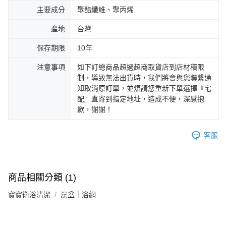
主要成分
聚酯纖維、聚丙烯
產地
台灣
保存期限
10年
注意事項
如下訂總商品超過超商取貨店到店材積限
制，導致無法出貨時，我們將會與您聯繫通
知取消原訂單，並煩請您重新下單選擇『宅
配』直寄到指定地址，造成不便，深感抱
歉，謝謝！
客服
商品相關分類 (1)
寶寶衛浴清潔
澡盆｜浴網