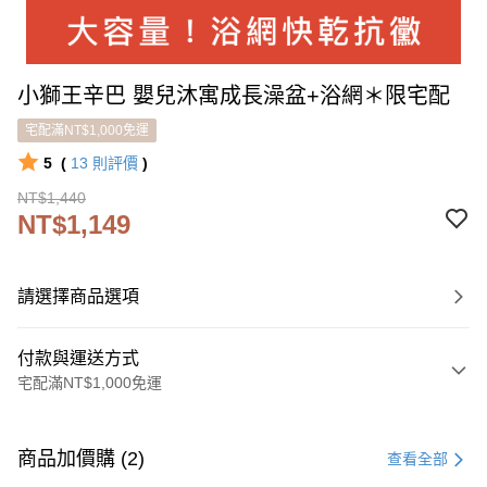
小獅王辛巴 嬰兒沐寓成長澡盆+浴網＊限宅配
宅配滿NT$1,000免運
5
(
13
則評價
)
NT$1,440
NT$1,149
請選擇商品選項
付款與運送方式
宅配滿NT$1,000免運
付款方式
信用卡一次付款
商品加價購 (2)
查看全部