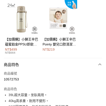
LINE Pay
Apple Pay
街口支付
悠遊付
Google Pay
【加價購】小獅王辛巴
【加價購】小獅王辛巴
蘊蜜鉑金PPSU即飲水
Pointy 嬰兒口腔清潔指
全盈+PAY
壺400ml
套 (100入)
NT$499
NT$219
NT$664
大哥付你分期
相關說明
商品特色
【大哥付你分期使用說明】
AFTEE先享後付
1.本服務由台灣大哥大提供，台灣大哥大用戶可立即使用無須另外申請。
商品編號
2.付款方式選擇「大哥付你分期」，訂單成立後會自動跳轉到大哥付的交易
相關說明
流程，驗證手機門號後，選擇欲分期的期數、繳款截止日，確認付款後即完
10572753
【關於「AFTEE先享後付」】
成交易。
Hami Point
AFTEE先享後付是「在收到商品之後才付款」的支付方式。 讓您購物簡單
3.實際核准額度、可分期數及費用金額請依後續交易確認頁面所載為準。
商品特色
便利好安心！
相關說明
4.訂單成立30分鐘內，如未前往確認交易或遇審核未通過，訂單將自動取
１．簡單：不需註冊會員、不需綁卡、不需儲值。
39L超大容量，坐臥兩用。
「Hami Point」為中華電信所提供之點數服務，可於會員專區綁定中華電信
消。如遇「轉專審核」未通過狀況，表示未達大哥付你分期系統評分，恕無
２．便利：只要手機號碼，簡訊認證，即可結帳。
ATM付款
會員帳號後，即可在購物車使用 Hami Point 折抵消費金額 (1點等於1元)。
法說明評估內容。
40kg高承重，耐用不變形。
３．安心：先確認商品／服務後，再付款。
【繳款方式說明】