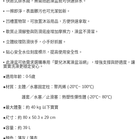
• 快掀式排水閥，無需抬起澡盆就可快速排水。
• 一擦即淨，表面髒污也可光潔如新。
• 凹槽置物架，可放置沐浴用品，方便快速拿取。
• 軟質止滑腳墊與防滑底座增加摩擦力，澡盆不滑溜。
• 立體紋理防滑扶手，小手好抓握。
• 貼心安全水位刻度標示，提高使用安全性。
• 此澡盆可依需求選購專用「嬰兒沐寓澡盆浴網」，增強支撐與舒適度，讓
寶寶洗澡更穩定安心。
●適用年齡：0-5歲
●材質：主體／水塞固定柱：聚丙烯 (-20℃~ 100℃)
護套／水塞／止滑塞：熱塑性彈性體 (-20℃~ 80℃)
●最大體重：約 40 kg 以下寶寶
●尺寸：約 80 x 50.3 x 29 cm
●容量：約 39 L
●顏色：薄灰 / 薄杏