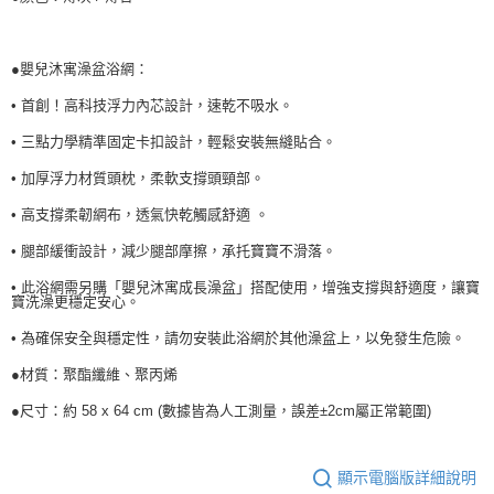
●嬰兒沐寓澡盆浴網：
• 首創！高科技浮力內芯設計，速乾不吸水。
• 三點力學精準固定卡扣設計，輕鬆安裝無縫貼合。
• 加厚浮力材質頭枕，柔軟支撐頭頸部。
• 高支撐柔韌網布，透氣快乾觸感舒適 。
• 腿部緩衝設計，減少腿部摩擦，承托寶寶不滑落。
• 此浴網需另購「嬰兒沐寓成長澡盆」搭配使用，增強支撐與舒適度，讓寶
寶洗澡更穩定安心。
• 為確保安全與穩定性，請勿安裝此浴網於其他澡盆上，以免發生危險。
●材質：聚酯纖維、聚丙烯
●尺寸：約 58 x 64 cm (數據皆為人工測量，誤差±2cm屬正常範圍)
顯示電腦版詳細說明