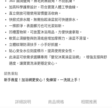
360˚圓潤邊角，無毛刺無銳角，不刮肌膚。
1.分期款項不併入電信帳單，「大哥付你分期」於每月結算日後寄送繳費提
運送方式
【「AFTEE先享後付」結帳流程】
加高科學護脊設計，符合寶寶人體工學曲線。
醒簡訊。
１．於結帳方式選擇「AFTEE先享後付」後，將跳轉至「AFTEE先享後付」
2.透過簡訊連結打開帳單後，可選擇「超商條碼／台灣大直營門市／銀行轉
宅配
直立倒放可隨使用習慣靈活收納。
結帳頁面，進行簡訊認證並確認金額後，即可完成結帳。
帳／街口支付／iPASS MONEY」等通路繳費。
２．訂單成立數日內，您將收到繳費通知簡訊。
每筆NT$100，滿NT$1,000(含以上)免運費
快掀式排水閥，無需抬起澡盆就可快速排水。
３．收到繳費通知簡訊後14天內，點擊此簡訊中的連結，可透過四大超商／
【注意事項】
一擦即淨，表面髒污也可光潔如新。
ATM／網路銀行／等多元方式進行付款，方視為交易完成。
1.本服務係由「台灣大哥大股份有限公司」（以下簡稱本公司）所提供，讓
※ 請注意：結帳手續完成當下不需立刻繳費，但若您需要取消訂單，請聯絡
凹槽置物架，可放置沐浴用品，方便快速拿取。
用戶於交易時，得透過本服務購買商品或服務，並由商店將買賣／分期付款
購買商品的店家。未經商家同意取消之訂單仍視為有效，需透過AFTEE先享
軟質止滑腳墊與防滑底座增加摩擦力，澡盆不滑溜。
買賣價金債權讓與本公司後，依約使用本公司帳單繳交帳款。
後付繳納相關費用。
2.基於同意付款使用「大哥付你分期」之契約關係目的，商店將以您的個人
立體紋理防滑扶手，小手好抓握。
※ 交易是否成功請以「AFTEE先享後付 」之結帳頁面顯示為準，若有關於
資料（包含姓名、電話或地址）提供予台灣大哥大進項蒐集、處理及利用，
是否繳費成功／繳費後需取消欲退款等相關疑問，請聯繫「AFTEE先享後付
貼心安全水位刻度標示，提高使用安全性。
由本公司與您本人進行分期帳單所需資料之確認、核對及更正。
客戶支援中心」
https://netprotections.freshdesk.com/support/home
3.完整用戶服務條款，請詳閱以下連結：
https://oppay.tw/userRule
此澡盆可依需求選購專用「嬰兒沐寓澡盆浴網」，增強支撐與舒
【注意事項】
適度，讓寶寶洗澡更穩定安心。
１．透過由恩沛科技股份有限公司提供之「AFTEE先享後付」服務完成之交
易，需依本服務之必要範圍內提供個人資料，並將交易相關給付款項請求債
銷售重點
權轉讓予恩沛科技股份有限公司。
新手救星！加浴網更安心！免練習，一洗就上手！
２．關於個人資料處理事宜，請瀏覽以下網址：
https://aftee.tw/terms/#terms3
３．未成年的使用者請事先徵得法定代理人或監護人之同意方可使用
「AFTEE先享後付」，若未經同意申辦者引起之損失，本公司不負相關責
任。
詳細說明
商品規格
相關推薦
４．使用「AFTEE先享後付」時，將依據個別帳號之用戶狀況，依本公司即
時審查核予不同之上限額度；若仍有額度不足之情形，本公司將視審查結果