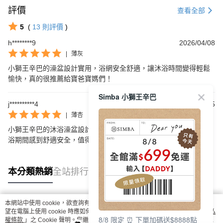
評價
查看全部
5
(
13
則評價
)
h********9
2026/04/08
|
薄灰
小獅王辛巴的澡盆設計實用，浴網安全舒適，讓沐浴時間變得輕鬆
愉快，真的很推薦給寶爸寶媽們！
Simba 小獅王辛巴
j**********4
2026/02/25
|
薄杏
小獅王辛巴的沐浴澡盆設計非常人性化，浴網支撐良好，讓寶寶沐
浴期間感到舒適安全，值得推薦！
本分類熱銷
全站排行
本網站中使用 cookie，欲查詢有關本網站使用 cookie 方式之詳情，及若您不希
熱門標籤
望在電腦上使用 cookie 時應如何變更電腦的 cookie 設定，請參閱本網站「
隱私
8/8 限定 ⏰ 下單加碼送$8888點
權條款
」之 Cookie 聲明。您繼續使用本網站即表示您同意本公司得按本網站使