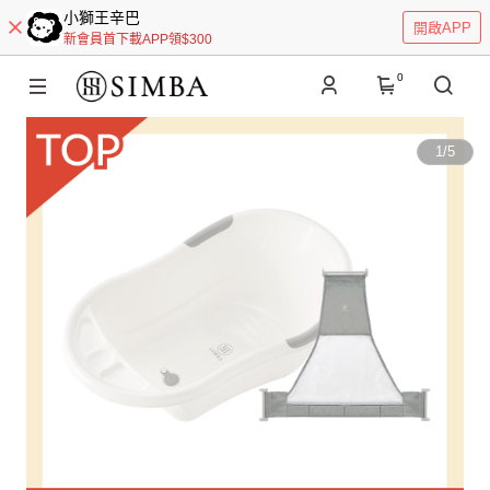
小獅王辛巴
開啟APP
新會員首下載APP領$300
0
1
/
5