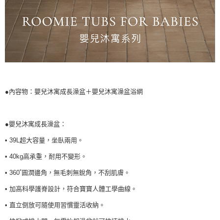
●內容物：嬰兒沐寓成長澡盆＋嬰兒沐寓澡盆浴網
●嬰兒沐寓成長澡盆：
• 39L超大容量，坐臥兩用。
• 40kg高承重，耐用不變形。
• 360˚圓潤邊角，無毛刺無銳角，不刮肌膚。
• 加高科學護脊設計，符合寶寶人體工學曲線。
• 直立倒放可隨使用習慣靈活收納。