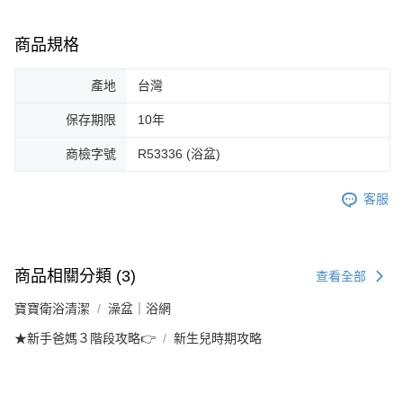
商品規格
產地
台灣
保存期限
10年
商檢字號
R53336 (浴盆)
客服
商品相關分類 (3)
查看全部
寶寶衛浴清潔
澡盆｜浴網
★新手爸媽３階段攻略👉
新生兒時期攻略