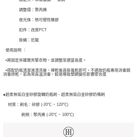
調整環：聚丙烯
夜光珠：熱可塑性橡膠
扣件：改質PCT
掛繩：尼龍
使用說明 ：
•將固定夾確實夾緊衣物，並調整至適當長度。
•搭配奶瓶清潔液清洗後，擰乾後高掛風乾即可。不適放奶瓶專用消毒鍋
消毒烘乾，若為常高溫消毒，較易導致塑鋼變形影響密合度
●超柔無垢白金矽膠旋轉奶瓶刷、超柔無垢白金矽膠奶嘴刷
材質：刷毛：矽膠 (-20℃ ~ 120℃)
刷柄：聚丙烯 (-20℃ ~ 100℃)