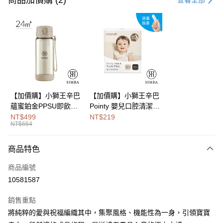
商品加價購 (2)
查看全部
LINE Pay
Apple Pay
街口支付
悠遊付
Google Pay
【加價購】小獅王辛巴
【加價購】小獅王辛巴
蘊蜜鉑金PPSU即飲水
Pointy 嬰兒口腔清潔指
全盈+PAY
壺400ml
套 (100入)
NT$499
NT$219
NT$664
大哥付你分期
相關說明
商品特色
【大哥付你分期使用說明】
AFTEE先享後付
1.本服務由台灣大哥大提供，台灣大哥大用戶可立即使用無須另外申請。
商品編號
2.付款方式選擇「大哥付你分期」，訂單成立後會自動跳轉到大哥付的交易
相關說明
流程，驗證手機門號後，選擇欲分期的期數、繳款截止日，確認付款後即完
10581587
【關於「AFTEE先享後付」】
成交易。
Hami Point
AFTEE先享後付是「在收到商品之後才付款」的支付方式。 讓您購物簡單
3.實際核准額度、可分期數及費用金額請依後續交易確認頁面所載為準。
銷售重點
便利好安心！
相關說明
4.訂單成立30分鐘內，如未前往確認交易或遇審核未通過，訂單將自動取
１．簡單：不需註冊會員、不需綁卡、不需儲值。
將純粹的愛與祝福編織其中，集聚風格、機能性為一身，引領寶寶
「Hami Point」為中華電信所提供之點數服務，可於會員專區綁定中華電信
消。如遇「轉專審核」未通過狀況，表示未達大哥付你分期系統評分，恕無
２．便利：只要手機號碼，簡訊認證，即可結帳。
ATM付款
會員帳號後，即可在購物車使用 Hami Point 折抵消費金額 (1點等於1元)。
法說明評估內容。