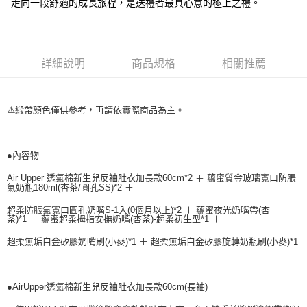
走向一段舒適的成長旅程，是送禮者最具心意的極上之禮。
３．安心：先確認商品／服務後，再付款。
【繳款方式說明】
1.分期款項不併入電信帳單，「大哥付你分期」於每月結算日後寄送繳費提
運送方式
【「AFTEE先享後付」結帳流程】
醒簡訊。
１．於結帳方式選擇「AFTEE先享後付」後，將跳轉至「AFTEE先享後付」
2.透過簡訊連結打開帳單後，可選擇「超商條碼／台灣大直營門市／銀行轉
宅配
結帳頁面，進行簡訊認證並確認金額後，即可完成結帳。
帳／街口支付／iPASS MONEY」等通路繳費。
詳細說明
商品規格
相關推薦
２．訂單成立數日內，您將收到繳費通知簡訊。
每筆NT$100，滿NT$1,000(含以上)免運費
３．收到繳費通知簡訊後14天內，點擊此簡訊中的連結，可透過四大超商／
【注意事項】
ATM／網路銀行／等多元方式進行付款，方視為交易完成。
1.本服務係由「台灣大哥大股份有限公司」（以下簡稱本公司）所提供，讓
※ 請注意：結帳手續完成當下不需立刻繳費，但若您需要取消訂單，請聯絡
⚠️緞帶顏色僅供參考，再請依實際商品為主。
用戶於交易時，得透過本服務購買商品或服務，並由商店將買賣／分期付款
購買商品的店家。未經商家同意取消之訂單仍視為有效，需透過AFTEE先享
買賣價金債權讓與本公司後，依約使用本公司帳單繳交帳款。
後付繳納相關費用。
2.基於同意付款使用「大哥付你分期」之契約關係目的，商店將以您的個人
※ 交易是否成功請以「AFTEE先享後付 」之結帳頁面顯示為準，若有關於
資料（包含姓名、電話或地址）提供予台灣大哥大進項蒐集、處理及利用，
是否繳費成功／繳費後需取消欲退款等相關疑問，請聯繫「AFTEE先享後付
●內容物
由本公司與您本人進行分期帳單所需資料之確認、核對及更正。
客戶支援中心」
https://netprotections.freshdesk.com/support/home
3.完整用戶服務條款，請詳閱以下連結：
https://oppay.tw/userRule
Air Upper 透氣棉新生兒反袖肚衣加長款60cm*2
蘊蜜質金玻璃寬口防脹
＋
氣奶瓶180ml(杏茶/圓孔SS)*2 ＋
【注意事項】
１．透過由恩沛科技股份有限公司提供之「AFTEE先享後付」服務完成之交
超柔防脹氣寬口圓孔奶嘴S-1入(0個月以上)*2 ＋ 蘊蜜夜光奶嘴帶(杏
易，需依本服務之必要範圍內提供個人資料，並將交易相關給付款項請求債
茶)*1 ＋ 蘊蜜超柔拇指安撫奶嘴(杏茶)-超柔初生型*1 ＋
權轉讓予恩沛科技股份有限公司。
２．關於個人資料處理事宜，請瀏覽以下網址：
超柔無垢白金矽膠奶嘴刷(小麥)*1 ＋ 超柔無垢白金矽膠旋轉奶瓶刷(小麥)*1
https://aftee.tw/terms/#terms3
３．未成年的使用者請事先徵得法定代理人或監護人之同意方可使用
「AFTEE先享後付」，若未經同意申辦者引起之損失，本公司不負相關責
●AirUpper透氣棉新生兒反袖肚衣加長款60cm(長袖)
任。
４．使用「AFTEE先享後付」時，將依據個別帳號之用戶狀況，依本公司即