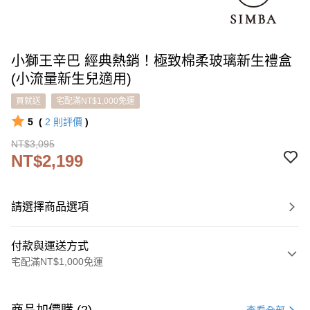
小獅王辛巴 經典熱銷！極致棉柔玻璃新生禮盒
(小流量新生兒適用)
買就送
宅配滿NT$1,000免運
5
(
2
則評價
)
NT$3,095
NT$2,199
請選擇商品選項
付款與運送方式
宅配滿NT$1,000免運
付款方式
信用卡一次付款