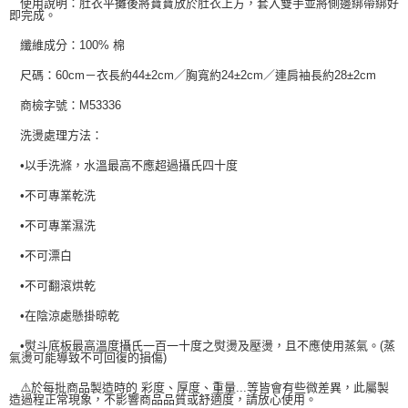
使用說明：肚衣平攤後將寶寶放於肚衣上方，套入雙手並將側邊綁帶綁好
時審查核予不同之上限額度；若仍有額度不足之情形，本公司將視審查結果
即完成。
請求用戶進行身份認證。
５．嚴禁一人註冊多個帳號或使用他人資訊註冊。若發現惡意使用之情形，
纖維成分：100% 棉
恩沛科技股份有限公司將有權停止該用戶之使用額度並採取法律行動。
尺碼：60cm－衣長約44±2cm／胸寬約24±2cm／連肩袖長約28±2cm
商檢字號：M53336
洗燙處理方法：
•以手洗滌，水溫最高不應超過攝氏四十度
•不可專業乾洗
•不可專業濕洗
•不可漂白
•不可翻滾烘乾
•在陰涼處懸掛晾乾
•熨斗底板最高溫度攝氏一百一十度之熨燙及壓燙，且不應使用蒸氣。(蒸
氣燙可能導致不可回復的損傷)
⚠️於每批商品製造時的 彩度、厚度、重量...等皆會有些微差異，此屬製
造過程正常現象，不影響商品品質或舒適度，請放心使用。