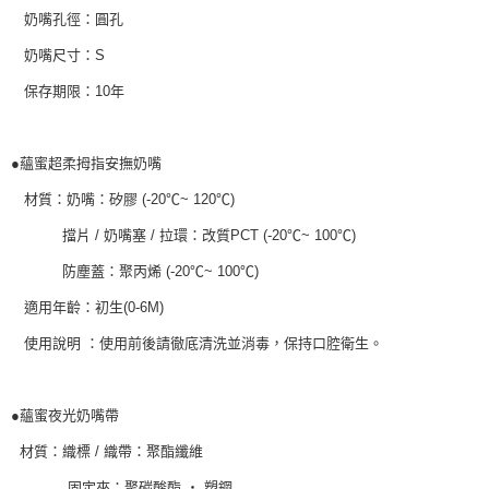
奶嘴孔徑：圓孔
奶嘴尺寸：S
保存期限：10年
●蘊蜜超柔拇指安撫奶嘴
材質：奶嘴：矽膠 (-20℃~ 120℃)
擋片 / 奶嘴塞 / 拉環：改質PCT (-20℃~ 100℃)
防塵蓋：聚丙烯 (-20℃~ 100℃)
適用年齡：初生(0-6M)
使用說明 ：使用前後請徹底清洗並消毒，保持口腔衛生。
●蘊蜜夜光奶嘴帶
材質：織標 / 織帶：聚酯纖維
固定夾：聚碳酸酯 ‧ 塑鋼