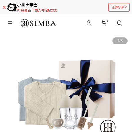
小獅王辛巴
開啟APP
新會員首下載APP領$300
0
1
/
3