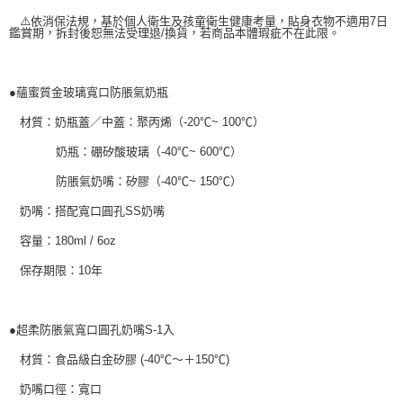
⚠️依消保法規，基於個人衛生及孩童衛生健康考量，貼身衣物不適用7日
鑑賞期，拆封後恕無法受理退/換貨，若商品本體瑕疵不在此限。
●蘊蜜質金玻璃寬口防脹氣奶瓶
材質：奶瓶蓋／中蓋：聚丙烯（-20℃~ 100℃）
奶瓶：硼矽酸玻璃（-40℃~ 600℃）
防脹氣奶嘴：矽膠（-40℃~ 150℃）
奶嘴：搭配寬口圓孔SS奶嘴
容量：180ml / 6oz
保存期限：10年
●超柔防脹氣寬口圓孔奶嘴S-1入
材質：食品級白金矽膠 (-40℃～＋150℃)
奶嘴口徑：寬口