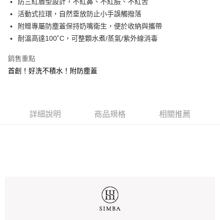
防三紅盾型設計，不紅鼻、不紅臉、不紅舌
1.分期款項不併入電信帳單，「大哥付你分期」於每月結算日後寄送繳費提
運送方式
【「AFTEE先享後付」結帳流程】
活動式拉環，自然垂放防止小手誤觸撥落
醒簡訊。
１．於結帳方式選擇「AFTEE先享後付」後，將跳轉至「AFTEE先享後付」
2.透過簡訊連結打開帳單後，可選擇「超商條碼／台灣大直營門市／銀行轉
付款後全家取貨
附贈專屬防塵蓋保持奶嘴衛生，便於收納與攜帶
結帳頁面，進行簡訊認證並確認金額後，即可完成結帳。
帳／街口支付／iPASS MONEY」等通路繳費。
２．訂單成立數日內，您將收到繳費通知簡訊。
每筆NT$100，滿NT$999(含以上)免運費
耐溫高達100˚C，可整顆水煮/蒸氣/紫外線消毒
３．收到繳費通知簡訊後14天內，點擊此簡訊中的連結，可透過四大超商／
【注意事項】
ATM／網路銀行／等多元方式進行付款，方視為交易完成。
付款後萊爾富取貨
1.本服務係由「台灣大哥大股份有限公司」（以下簡稱本公司）所提供，讓
銷售重點
※ 請注意：結帳手續完成當下不需立刻繳費，但若您需要取消訂單，請聯絡
用戶於交易時，得透過本服務購買商品或服務，並由商店將買賣／分期付款
每筆NT$100，滿NT$1,000(含以上)免運費
首創！好洗不積水！附防塵蓋
購買商品的店家。未經商家同意取消之訂單仍視為有效，需透過AFTEE先享
買賣價金債權讓與本公司後，依約使用本公司帳單繳交帳款。
後付繳納相關費用。
2.基於同意付款使用「大哥付你分期」之契約關係目的，商店將以您的個人
付款後7-11取貨
※ 交易是否成功請以「AFTEE先享後付 」之結帳頁面顯示為準，若有關於
資料（包含姓名、電話或地址）提供予台灣大哥大進項蒐集、處理及利用，
是否繳費成功／繳費後需取消欲退款等相關疑問，請聯繫「AFTEE先享後付
每筆NT$100，滿NT$1,000(含以上)免運費
由本公司與您本人進行分期帳單所需資料之確認、核對及更正。
客戶支援中心」
https://netprotections.freshdesk.com/support/home
3.完整用戶服務條款，請詳閱以下連結：
https://oppay.tw/userRule
詳細說明
商品規格
相關推薦
宅配
【注意事項】
每筆NT$100，滿NT$1,000(含以上)免運費
１．透過由恩沛科技股份有限公司提供之「AFTEE先享後付」服務完成之交
易，需依本服務之必要範圍內提供個人資料，並將交易相關給付款項請求債
權轉讓予恩沛科技股份有限公司。
２．關於個人資料處理事宜，請瀏覽以下網址：
https://aftee.tw/terms/#terms3
３．未成年的使用者請事先徵得法定代理人或監護人之同意方可使用
「AFTEE先享後付」，若未經同意申辦者引起之損失，本公司不負相關責
任。
４．使用「AFTEE先享後付」時，將依據個別帳號之用戶狀況，依本公司即
時審查核予不同之上限額度；若仍有額度不足之情形，本公司將視審查結果