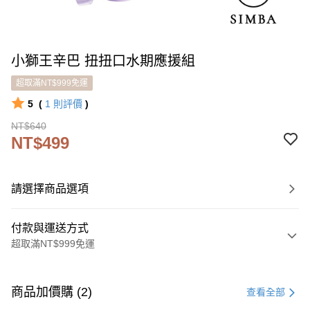
小獅王辛巴 扭扭口水期應援組
超取滿NT$999免運
5
(
1
則評價
)
NT$640
NT$499
請選擇商品選項
付款與運送方式
超取滿NT$999免運
付款方式
信用卡一次付款
商品加價購 (2)
查看全部