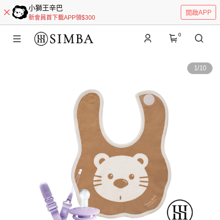
小獅王辛巴
開啟APP
新會員首下載APP領$300
0
1
/
10