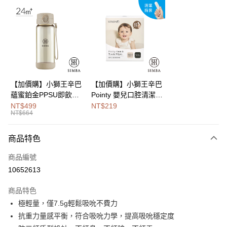
LINE Pay
Apple Pay
街口支付
悠遊付
Google Pay
【加價購】小獅王辛巴
【加價購】小獅王辛巴
蘊蜜鉑金PPSU即飲水
Pointy 嬰兒口腔清潔指
全盈+PAY
壺400ml
套 (100入)
NT$499
NT$219
NT$664
大哥付你分期
相關說明
商品特色
【大哥付你分期使用說明】
AFTEE先享後付
1.本服務由台灣大哥大提供，台灣大哥大用戶可立即使用無須另外申請。
商品編號
2.付款方式選擇「大哥付你分期」，訂單成立後會自動跳轉到大哥付的交易
相關說明
流程，驗證手機門號後，選擇欲分期的期數、繳款截止日，確認付款後即完
10652613
【關於「AFTEE先享後付」】
成交易。
Hami Point
AFTEE先享後付是「在收到商品之後才付款」的支付方式。 讓您購物簡單
3.實際核准額度、可分期數及費用金額請依後續交易確認頁面所載為準。
商品特色
便利好安心！
相關說明
4.訂單成立30分鐘內，如未前往確認交易或遇審核未通過，訂單將自動取
１．簡單：不需註冊會員、不需綁卡、不需儲值。
極輕量，僅7.5g輕鬆吸吮不費力
「Hami Point」為中華電信所提供之點數服務，可於會員專區綁定中華電信
消。如遇「轉專審核」未通過狀況，表示未達大哥付你分期系統評分，恕無
２．便利：只要手機號碼，簡訊認證，即可結帳。
ATM付款
會員帳號後，即可在購物車使用 Hami Point 折抵消費金額 (1點等於1元)。
法說明評估內容。
抗重力量感平衡，符合吸吮力學，提高吸吮穩定度
３．安心：先確認商品／服務後，再付款。
【繳款方式說明】