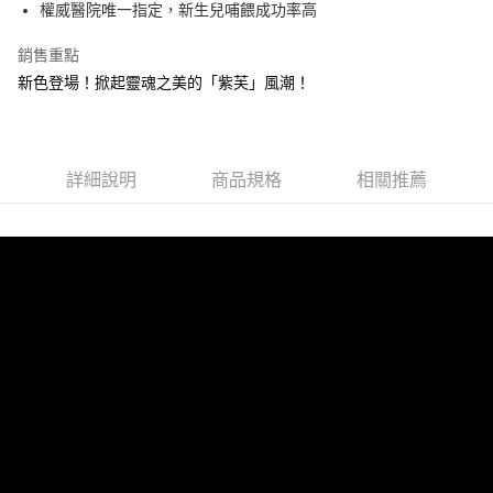
權威醫院唯一指定，新生兒哺餵成功率高
1.分期款項不併入電信帳單，「大哥付你分期」於每月結算日後寄送繳費提
運送方式
【「AFTEE先享後付」結帳流程】
醒簡訊。
１．於結帳方式選擇「AFTEE先享後付」後，將跳轉至「AFTEE先享後付」
銷售重點
2.透過簡訊連結打開帳單後，可選擇「超商條碼／台灣大直營門市／銀行轉
宅配
結帳頁面，進行簡訊認證並確認金額後，即可完成結帳。
帳／街口支付／iPASS MONEY」等通路繳費。
新色登場！掀起靈魂之美的「紫芙」風潮！
２．訂單成立數日內，您將收到繳費通知簡訊。
每筆NT$100，滿NT$1,000(含以上)免運費
３．收到繳費通知簡訊後14天內，點擊此簡訊中的連結，可透過四大超商／
【注意事項】
ATM／網路銀行／等多元方式進行付款，方視為交易完成。
1.本服務係由「台灣大哥大股份有限公司」（以下簡稱本公司）所提供，讓
※ 請注意：結帳手續完成當下不需立刻繳費，但若您需要取消訂單，請聯絡
用戶於交易時，得透過本服務購買商品或服務，並由商店將買賣／分期付款
購買商品的店家。未經商家同意取消之訂單仍視為有效，需透過AFTEE先享
買賣價金債權讓與本公司後，依約使用本公司帳單繳交帳款。
詳細說明
商品規格
相關推薦
後付繳納相關費用。
2.基於同意付款使用「大哥付你分期」之契約關係目的，商店將以您的個人
※ 交易是否成功請以「AFTEE先享後付 」之結帳頁面顯示為準，若有關於
資料（包含姓名、電話或地址）提供予台灣大哥大進項蒐集、處理及利用，
是否繳費成功／繳費後需取消欲退款等相關疑問，請聯繫「AFTEE先享後付
由本公司與您本人進行分期帳單所需資料之確認、核對及更正。
客戶支援中心」
https://netprotections.freshdesk.com/support/home
3.完整用戶服務條款，請詳閱以下連結：
https://oppay.tw/userRule
【注意事項】
１．透過由恩沛科技股份有限公司提供之「AFTEE先享後付」服務完成之交
易，需依本服務之必要範圍內提供個人資料，並將交易相關給付款項請求債
權轉讓予恩沛科技股份有限公司。
２．關於個人資料處理事宜，請瀏覽以下網址：
https://aftee.tw/terms/#terms3
３．未成年的使用者請事先徵得法定代理人或監護人之同意方可使用
「AFTEE先享後付」，若未經同意申辦者引起之損失，本公司不負相關責
任。
４．使用「AFTEE先享後付」時，將依據個別帳號之用戶狀況，依本公司即
時審查核予不同之上限額度；若仍有額度不足之情形，本公司將視審查結果