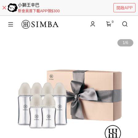
小獅王辛巴
開啟APP
新會員首下載APP領$300
0
1
/
6