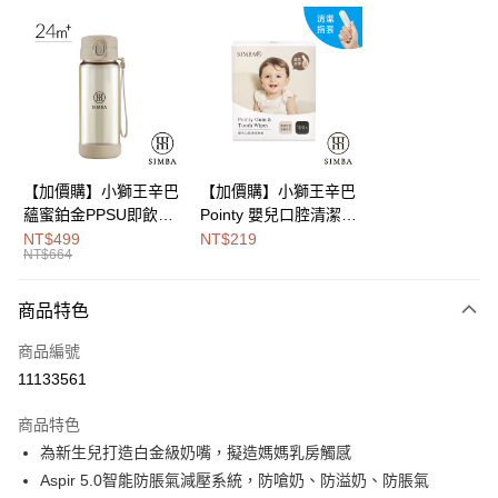
LINE Pay
Apple Pay
街口支付
悠遊付
Google Pay
【加價購】小獅王辛巴
【加價購】小獅王辛巴
蘊蜜鉑金PPSU即飲水
Pointy 嬰兒口腔清潔指
全盈+PAY
壺400ml
套 (100入)
NT$499
NT$219
NT$664
大哥付你分期
相關說明
商品特色
【大哥付你分期使用說明】
AFTEE先享後付
1.本服務由台灣大哥大提供，台灣大哥大用戶可立即使用無須另外申請。
商品編號
2.付款方式選擇「大哥付你分期」，訂單成立後會自動跳轉到大哥付的交易
相關說明
流程，驗證手機門號後，選擇欲分期的期數、繳款截止日，確認付款後即完
11133561
【關於「AFTEE先享後付」】
成交易。
Hami Point
AFTEE先享後付是「在收到商品之後才付款」的支付方式。 讓您購物簡單
3.實際核准額度、可分期數及費用金額請依後續交易確認頁面所載為準。
商品特色
便利好安心！
相關說明
4.訂單成立30分鐘內，如未前往確認交易或遇審核未通過，訂單將自動取
１．簡單：不需註冊會員、不需綁卡、不需儲值。
為新生兒打造白金級奶嘴，擬造媽媽乳房觸感
「Hami Point」為中華電信所提供之點數服務，可於會員專區綁定中華電信
消。如遇「轉專審核」未通過狀況，表示未達大哥付你分期系統評分，恕無
２．便利：只要手機號碼，簡訊認證，即可結帳。
ATM付款
會員帳號後，即可在購物車使用 Hami Point 折抵消費金額 (1點等於1元)。
法說明評估內容。
Aspir 5.0智能防脹氣減壓系統，防嗆奶、防溢奶、防脹氣
３．安心：先確認商品／服務後，再付款。
【繳款方式說明】