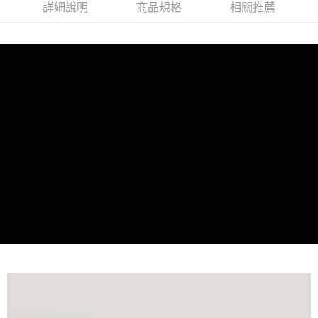
詳細說明
商品規格
相關推薦
時審查核予不同之上限額度；若仍有額度不足之情形，本公司將視審查結果
請求用戶進行身份認證。
５．嚴禁一人註冊多個帳號或使用他人資訊註冊。若發現惡意使用之情形，
恩沛科技股份有限公司將有權停止該用戶之使用額度並採取法律行動。