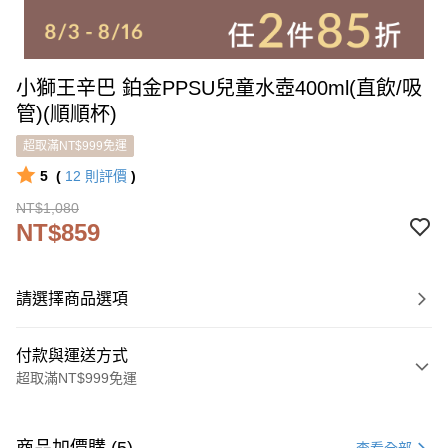
小獅王辛巴 鉑金PPSU兒童水壺400ml(直飲/吸
管)(順順杯)
超取滿NT$999免運
5
(
12
則評價
)
NT$1,080
NT$859
請選擇商品選項
付款與運送方式
超取滿NT$999免運
付款方式
信用卡一次付款