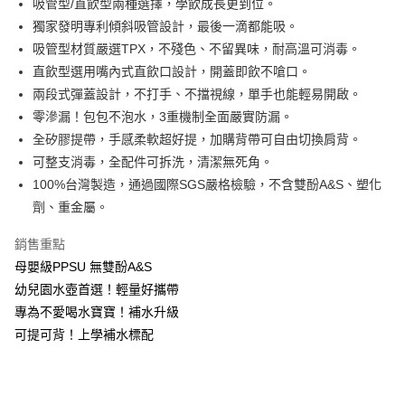
吸管型/直飲型兩種選擇，學飲成長更到位。
３．安心：先確認商品／服務後，再付款。
【繳款方式說明】
獨家發明專利傾斜吸管設計，最後一滴都能吸。
1.分期款項不併入電信帳單，「大哥付你分期」於每月結算日後寄送繳費提
運送方式
【「AFTEE先享後付」結帳流程】
吸管型材質嚴選TPX，不殘色、不留異味，耐高溫可消毒。
醒簡訊。
１．於結帳方式選擇「AFTEE先享後付」後，將跳轉至「AFTEE先享後付」
2.透過簡訊連結打開帳單後，可選擇「超商條碼／台灣大直營門市／銀行轉
付款後全家取貨
直飲型選用嘴內式直飲口設計，開蓋即飲不嗆口。
結帳頁面，進行簡訊認證並確認金額後，即可完成結帳。
帳／街口支付／iPASS MONEY」等通路繳費。
２．訂單成立數日內，您將收到繳費通知簡訊。
每筆NT$100，滿NT$999(含以上)免運費
兩段式彈蓋設計，不打手、不擋視線，單手也能輕易開啟。
３．收到繳費通知簡訊後14天內，點擊此簡訊中的連結，可透過四大超商／
【注意事項】
零滲漏！包包不泡水，3重機制全面嚴實防漏。
ATM／網路銀行／等多元方式進行付款，方視為交易完成。
付款後萊爾富取貨
1.本服務係由「台灣大哥大股份有限公司」（以下簡稱本公司）所提供，讓
※ 請注意：結帳手續完成當下不需立刻繳費，但若您需要取消訂單，請聯絡
全矽膠提帶，手感柔軟超好提，加購背帶可自由切換肩背。
用戶於交易時，得透過本服務購買商品或服務，並由商店將買賣／分期付款
每筆NT$100，滿NT$1,000(含以上)免運費
購買商品的店家。未經商家同意取消之訂單仍視為有效，需透過AFTEE先享
可整支消毒，全配件可拆洗，清潔無死角。
買賣價金債權讓與本公司後，依約使用本公司帳單繳交帳款。
後付繳納相關費用。
2.基於同意付款使用「大哥付你分期」之契約關係目的，商店將以您的個人
100%台灣製造，通過國際SGS嚴格檢驗，不含雙酚A&S、塑化
付款後7-11取貨
※ 交易是否成功請以「AFTEE先享後付 」之結帳頁面顯示為準，若有關於
資料（包含姓名、電話或地址）提供予台灣大哥大進項蒐集、處理及利用，
是否繳費成功／繳費後需取消欲退款等相關疑問，請聯繫「AFTEE先享後付
劑、重金屬。
每筆NT$100，滿NT$1,000(含以上)免運費
由本公司與您本人進行分期帳單所需資料之確認、核對及更正。
客戶支援中心」
https://netprotections.freshdesk.com/support/home
3.完整用戶服務條款，請詳閱以下連結：
https://oppay.tw/userRule
宅配
銷售重點
【注意事項】
母嬰級PPSU 無雙酚A&S
每筆NT$100，滿NT$1,000(含以上)免運費
１．透過由恩沛科技股份有限公司提供之「AFTEE先享後付」服務完成之交
易，需依本服務之必要範圍內提供個人資料，並將交易相關給付款項請求債
幼兒園水壺首選！輕量好攜帶
權轉讓予恩沛科技股份有限公司。
專為不愛喝水寶寶！補水升級
２．關於個人資料處理事宜，請瀏覽以下網址：
https://aftee.tw/terms/#terms3
可提可背！上學補水標配
３．未成年的使用者請事先徵得法定代理人或監護人之同意方可使用
「AFTEE先享後付」，若未經同意申辦者引起之損失，本公司不負相關責
任。
４．使用「AFTEE先享後付」時，將依據個別帳號之用戶狀況，依本公司即