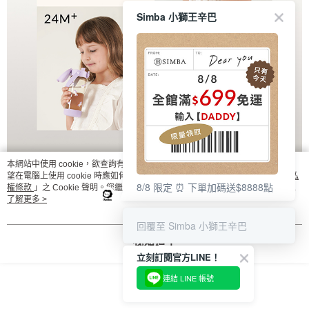
Simba 小獅王辛巴
本網站中使用 cookie，欲查詢有關本網站使用 cookie 方式之詳情，及若您不希
望在電腦上使用 cookie 時應如何變更電腦的 cookie 設定，請參閱本網站「
隱私
8/8 限定 ⏰ 下單加碼送$8888點
權條款
」之 Cookie 聲明。您繼續使用本網站即表示您同意本公司得按本網站使
用條款之 Cookie 聲明使用 cookie。
了解更多 >
回覆至 Simba 小獅王辛巴
我知道了
立刻訂閱官方LINE！
連結 LINE 帳號