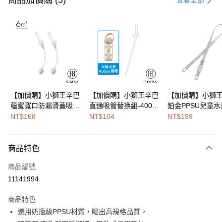
商品加價購 (5)
查看全部
LINE Pay
Apple Pay
街口支付
悠遊付
Google Pay
【加價購】小獅王辛巴
【加價購】小獅王辛巴
【加價購】小獅
蘊蜜寬口防漏滑蓋吸管
直通吸管替換組-400ml
鉑金PPSU兒童水
全盈+PAY
組(適用400ml吸管水
專用
400ml背帶
NT$168
NT$104
NT$199
壺)
大哥付你分期
相關說明
商品特色
【大哥付你分期使用說明】
AFTEE先享後付
1.本服務由台灣大哥大提供，台灣大哥大用戶可立即使用無須另外申請。
商品編號
2.付款方式選擇「大哥付你分期」，訂單成立後會自動跳轉到大哥付的交易
相關說明
流程，驗證手機門號後，選擇欲分期的期數、繳款截止日，確認付款後即完
11141994
【關於「AFTEE先享後付」】
成交易。
Hami Point
AFTEE先享後付是「在收到商品之後才付款」的支付方式。 讓您購物簡單
3.實際核准額度、可分期數及費用金額請依後續交易確認頁面所載為準。
商品特色
便利好安心！
相關說明
4.訂單成立30分鐘內，如未前往確認交易或遇審核未通過，訂單將自動取
１．簡單：不需註冊會員、不需綁卡、不需儲值。
選用奶瓶級PPSU材質，喝出高規格品質。
「Hami Point」為中華電信所提供之點數服務，可於會員專區綁定中華電信
消。如遇「轉專審核」未通過狀況，表示未達大哥付你分期系統評分，恕無
２．便利：只要手機號碼，簡訊認證，即可結帳。
ATM付款
會員帳號後，即可在購物車使用 Hami Point 折抵消費金額 (1點等於1元)。
法說明評估內容。