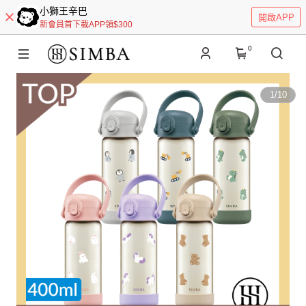
小獅王辛巴
開啟APP
新會員首下載APP領$300
0
1
/
10