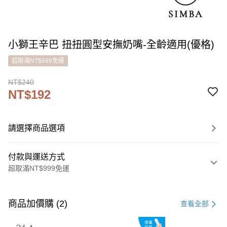
小獅王辛巴 扭扭圓型安撫奶嘴-全齡適用(優格)
超取滿NT$999免運
NT$240
NT$192
請選擇商品選項
付款與運送方式
超取滿NT$999免運
付款方式
信用卡一次付款
商品加價購 (2)
查看全部
LINE Pay