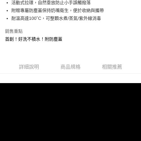
活動式拉環，自然垂放防止小手誤觸撥落
醒簡訊。
１．於結帳方式選擇「AFTEE先享後付」後，將跳轉至「AFTEE先享後付」
2.透過簡訊連結打開帳單後，可選擇「超商條碼／台灣大直營門市／銀行轉
付款後全家取貨
附贈專屬防塵蓋保持奶嘴衛生，便於收納與攜帶
結帳頁面，進行簡訊認證並確認金額後，即可完成結帳。
帳／街口支付／iPASS MONEY」等通路繳費。
２．訂單成立數日內，您將收到繳費通知簡訊。
每筆NT$100，滿NT$999(含以上)免運費
耐溫高達100˚C，可整顆水煮/蒸氣/紫外線消毒
３．收到繳費通知簡訊後14天內，點擊此簡訊中的連結，可透過四大超商／
【注意事項】
ATM／網路銀行／等多元方式進行付款，方視為交易完成。
付款後萊爾富取貨
1.本服務係由「台灣大哥大股份有限公司」（以下簡稱本公司）所提供，讓
銷售重點
※ 請注意：結帳手續完成當下不需立刻繳費，但若您需要取消訂單，請聯絡
用戶於交易時，得透過本服務購買商品或服務，並由商店將買賣／分期付款
每筆NT$100，滿NT$1,000(含以上)免運費
首創！好洗不積水！附防塵蓋
購買商品的店家。未經商家同意取消之訂單仍視為有效，需透過AFTEE先享
買賣價金債權讓與本公司後，依約使用本公司帳單繳交帳款。
後付繳納相關費用。
2.基於同意付款使用「大哥付你分期」之契約關係目的，商店將以您的個人
付款後7-11取貨
※ 交易是否成功請以「AFTEE先享後付 」之結帳頁面顯示為準，若有關於
資料（包含姓名、電話或地址）提供予台灣大哥大進項蒐集、處理及利用，
是否繳費成功／繳費後需取消欲退款等相關疑問，請聯繫「AFTEE先享後付
每筆NT$100，滿NT$1,000(含以上)免運費
由本公司與您本人進行分期帳單所需資料之確認、核對及更正。
客戶支援中心」
https://netprotections.freshdesk.com/support/home
3.完整用戶服務條款，請詳閱以下連結：
https://oppay.tw/userRule
詳細說明
商品規格
相關推薦
宅配
【注意事項】
每筆NT$100，滿NT$1,000(含以上)免運費
１．透過由恩沛科技股份有限公司提供之「AFTEE先享後付」服務完成之交
易，需依本服務之必要範圍內提供個人資料，並將交易相關給付款項請求債
權轉讓予恩沛科技股份有限公司。
２．關於個人資料處理事宜，請瀏覽以下網址：
https://aftee.tw/terms/#terms3
３．未成年的使用者請事先徵得法定代理人或監護人之同意方可使用
「AFTEE先享後付」，若未經同意申辦者引起之損失，本公司不負相關責
任。
４．使用「AFTEE先享後付」時，將依據個別帳號之用戶狀況，依本公司即
時審查核予不同之上限額度；若仍有額度不足之情形，本公司將視審查結果
請求用戶進行身份認證。
５．嚴禁一人註冊多個帳號或使用他人資訊註冊。若發現惡意使用之情形，