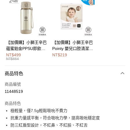
Apple Pay
街口支付
悠遊付
Google Pay
【加價購】小獅王辛巴
【加價購】小獅王辛巴
蘊蜜鉑金PPSU即飲水
Pointy 嬰兒口腔清潔指
全盈+PAY
壺400ml
套 (100入)
NT$499
NT$219
NT$664
大哥付你分期
相關說明
商品特色
【大哥付你分期使用說明】
AFTEE先享後付
1.本服務由台灣大哥大提供，台灣大哥大用戶可立即使用無須另外申請。
商品編號
2.付款方式選擇「大哥付你分期」，訂單成立後會自動跳轉到大哥付的交易
相關說明
流程，驗證手機門號後，選擇欲分期的期數、繳款截止日，確認付款後即完
11448519
【關於「AFTEE先享後付」】
成交易。
Hami Point
AFTEE先享後付是「在收到商品之後才付款」的支付方式。 讓您購物簡單
3.實際核准額度、可分期數及費用金額請依後續交易確認頁面所載為準。
商品特色
便利好安心！
相關說明
4.訂單成立30分鐘內，如未前往確認交易或遇審核未通過，訂單將自動取
１．簡單：不需註冊會員、不需綁卡、不需儲值。
極輕量，僅7.5g輕鬆吸吮不費力
「Hami Point」為中華電信所提供之點數服務，可於會員專區綁定中華電信
消。如遇「轉專審核」未通過狀況，表示未達大哥付你分期系統評分，恕無
２．便利：只要手機號碼，簡訊認證，即可結帳。
ATM付款
會員帳號後，即可在購物車使用 Hami Point 折抵消費金額 (1點等於1元)。
法說明評估內容。
抗重力量感平衡，符合吸吮力學，提高吸吮穩定度
３．安心：先確認商品／服務後，再付款。
【繳款方式說明】
防三紅盾型設計，不紅鼻、不紅臉、不紅舌
1.分期款項不併入電信帳單，「大哥付你分期」於每月結算日後寄送繳費提
運送方式
【「AFTEE先享後付」結帳流程】