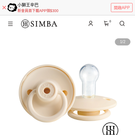
小獅王辛巴
開啟APP
新會員首下載APP領$300
0
1
/
2