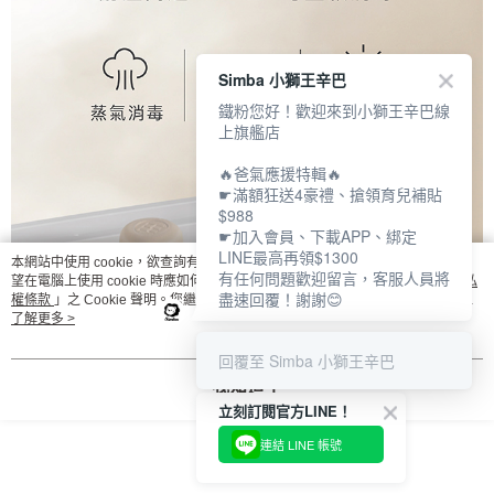
Simba 小獅王辛巴
鐵粉您好！歡迎來到小獅王辛巴線
上旗艦店
🔥爸氣應援特輯🔥
☛滿額狂送4豪禮、搶領育兒補貼
$988
☛加入會員、下載APP、綁定
LINE最高再領$1300
本網站中使用 cookie，欲查詢有關本網站使用 cookie 方式之詳情，及若您不希
有任何問題歡迎留言，客服人員將
望在電腦上使用 cookie 時應如何變更電腦的 cookie 設定，請參閱本網站「
隱私
盡速回覆！謝謝😊
權條款
」之 Cookie 聲明。您繼續使用本網站即表示您同意本公司得按本網站使
用條款之 Cookie 聲明使用 cookie。
了解更多 >
回覆至 Simba 小獅王辛巴
我知道了
立刻訂閱官方LINE！
連結 LINE 帳號