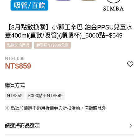
【8月點數換購】小獅王辛巴 鉑金PPSU兒童水
壺400ml(直飲/吸管)(順順杯)_5000點+$549
點數兌換商品
超取滿NT$999免運
NT$1,080
NT$859
購買方式
NT$859
5000點＋NT$549
※
點數加價購不適用折價券與折扣活動，滿額贈除外
請選擇商品選項