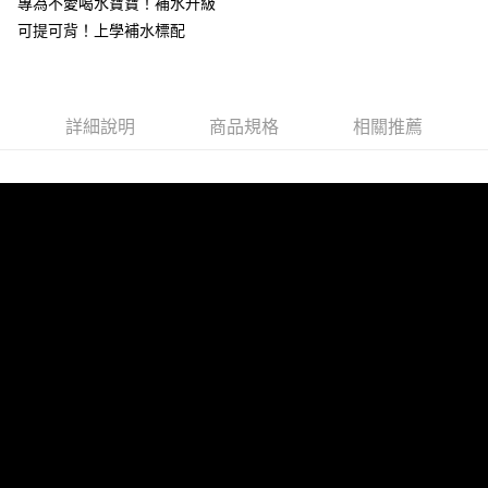
專為不愛喝水寶寶！補水升級
２．關於個人資料處理事宜，請瀏覽以下網址：
https://aftee.tw/terms/#terms3
可提可背！上學補水標配
３．未成年的使用者請事先徵得法定代理人或監護人之同意方可使用
「AFTEE先享後付」，若未經同意申辦者引起之損失，本公司不負相關責
任。
４．使用「AFTEE先享後付」時，將依據個別帳號之用戶狀況，依本公司即
詳細說明
商品規格
相關推薦
時審查核予不同之上限額度；若仍有額度不足之情形，本公司將視審查結果
請求用戶進行身份認證。
５．嚴禁一人註冊多個帳號或使用他人資訊註冊。若發現惡意使用之情形，
恩沛科技股份有限公司將有權停止該用戶之使用額度並採取法律行動。