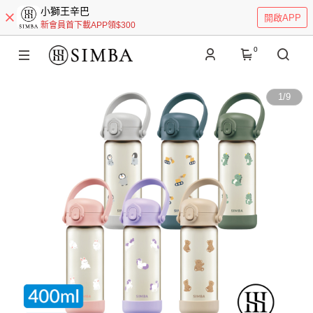
小獅王辛巴
開啟APP
新會員首下載APP領$300
0
1
/
9