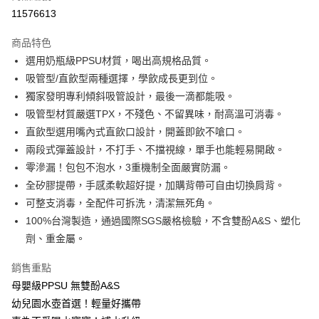
相關說明
流程，驗證手機門號後，選擇欲分期的期數、繳款截止日，確認付款後即完
11576613
【關於「AFTEE先享後付」】
成交易。
Hami Point
AFTEE先享後付是「在收到商品之後才付款」的支付方式。 讓您購物簡單
3.實際核准額度、可分期數及費用金額請依後續交易確認頁面所載為準。
商品特色
便利好安心！
相關說明
4.訂單成立30分鐘內，如未前往確認交易或遇審核未通過，訂單將自動取
１．簡單：不需註冊會員、不需綁卡、不需儲值。
選用奶瓶級PPSU材質，喝出高規格品質。
「Hami Point」為中華電信所提供之點數服務，可於會員專區綁定中華電信
消。如遇「轉專審核」未通過狀況，表示未達大哥付你分期系統評分，恕無
２．便利：只要手機號碼，簡訊認證，即可結帳。
ATM付款
會員帳號後，即可在購物車使用 Hami Point 折抵消費金額 (1點等於1元)。
法說明評估內容。
吸管型/直飲型兩種選擇，學飲成長更到位。
３．安心：先確認商品／服務後，再付款。
【繳款方式說明】
獨家發明專利傾斜吸管設計，最後一滴都能吸。
1.分期款項不併入電信帳單，「大哥付你分期」於每月結算日後寄送繳費提
運送方式
【「AFTEE先享後付」結帳流程】
吸管型材質嚴選TPX，不殘色、不留異味，耐高溫可消毒。
醒簡訊。
１．於結帳方式選擇「AFTEE先享後付」後，將跳轉至「AFTEE先享後付」
2.透過簡訊連結打開帳單後，可選擇「超商條碼／台灣大直營門市／銀行轉
付款後全家取貨
直飲型選用嘴內式直飲口設計，開蓋即飲不嗆口。
結帳頁面，進行簡訊認證並確認金額後，即可完成結帳。
帳／街口支付／iPASS MONEY」等通路繳費。
２．訂單成立數日內，您將收到繳費通知簡訊。
每筆NT$100，滿NT$999(含以上)免運費
兩段式彈蓋設計，不打手、不擋視線，單手也能輕易開啟。
３．收到繳費通知簡訊後14天內，點擊此簡訊中的連結，可透過四大超商／
【注意事項】
零滲漏！包包不泡水，3重機制全面嚴實防漏。
ATM／網路銀行／等多元方式進行付款，方視為交易完成。
付款後萊爾富取貨
1.本服務係由「台灣大哥大股份有限公司」（以下簡稱本公司）所提供，讓
※ 請注意：結帳手續完成當下不需立刻繳費，但若您需要取消訂單，請聯絡
全矽膠提帶，手感柔軟超好提，加購背帶可自由切換肩背。
用戶於交易時，得透過本服務購買商品或服務，並由商店將買賣／分期付款
每筆NT$100，滿NT$1,000(含以上)免運費
購買商品的店家。未經商家同意取消之訂單仍視為有效，需透過AFTEE先享
可整支消毒，全配件可拆洗，清潔無死角。
買賣價金債權讓與本公司後，依約使用本公司帳單繳交帳款。
後付繳納相關費用。
2.基於同意付款使用「大哥付你分期」之契約關係目的，商店將以您的個人
100%台灣製造，通過國際SGS嚴格檢驗，不含雙酚A&S、塑化
付款後7-11取貨
※ 交易是否成功請以「AFTEE先享後付 」之結帳頁面顯示為準，若有關於
資料（包含姓名、電話或地址）提供予台灣大哥大進項蒐集、處理及利用，
是否繳費成功／繳費後需取消欲退款等相關疑問，請聯繫「AFTEE先享後付
劑、重金屬。
每筆NT$100，滿NT$1,000(含以上)免運費
由本公司與您本人進行分期帳單所需資料之確認、核對及更正。
客戶支援中心」
https://netprotections.freshdesk.com/support/home
3.完整用戶服務條款，請詳閱以下連結：
https://oppay.tw/userRule
宅配
銷售重點
【注意事項】
母嬰級PPSU 無雙酚A&S
每筆NT$100，滿NT$1,000(含以上)免運費
１．透過由恩沛科技股份有限公司提供之「AFTEE先享後付」服務完成之交
易，需依本服務之必要範圍內提供個人資料，並將交易相關給付款項請求債
幼兒園水壺首選！輕量好攜帶
權轉讓予恩沛科技股份有限公司。