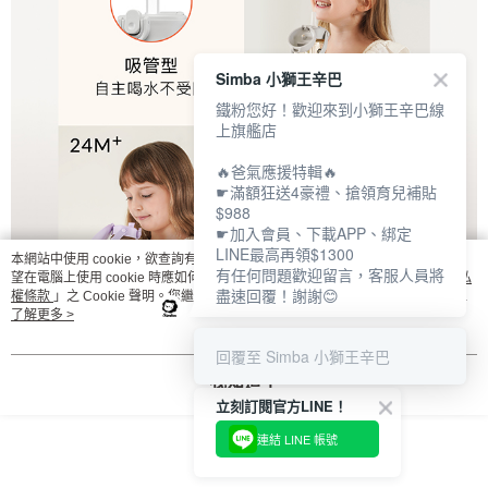
Simba 小獅王辛巴
鐵粉您好！歡迎來到小獅王辛巴線
上旗艦店
🔥爸氣應援特輯🔥
☛滿額狂送4豪禮、搶領育兒補貼
$988
☛加入會員、下載APP、綁定
LINE最高再領$1300
本網站中使用 cookie，欲查詢有關本網站使用 cookie 方式之詳情，及若您不希
有任何問題歡迎留言，客服人員將
望在電腦上使用 cookie 時應如何變更電腦的 cookie 設定，請參閱本網站「
隱私
盡速回覆！謝謝😊
權條款
」之 Cookie 聲明。您繼續使用本網站即表示您同意本公司得按本網站使
用條款之 Cookie 聲明使用 cookie。
了解更多 >
回覆至 Simba 小獅王辛巴
我知道了
立刻訂閱官方LINE！
連結 LINE 帳號