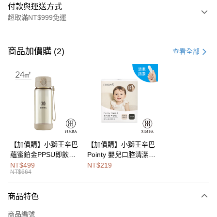
付款與運送方式
超取滿NT$999免運
付款方式
信用卡一次付款
商品加價購 (2)
查看全部
LINE Pay
Apple Pay
街口支付
悠遊付
Google Pay
【加價購】小獅王辛巴
【加價購】小獅王辛巴
蘊蜜鉑金PPSU即飲水
Pointy 嬰兒口腔清潔指
全盈+PAY
壺400ml
套 (100入)
NT$499
NT$219
NT$664
大哥付你分期
相關說明
商品特色
【大哥付你分期使用說明】
AFTEE先享後付
1.本服務由台灣大哥大提供，台灣大哥大用戶可立即使用無須另外申請。
商品編號
2.付款方式選擇「大哥付你分期」，訂單成立後會自動跳轉到大哥付的交易