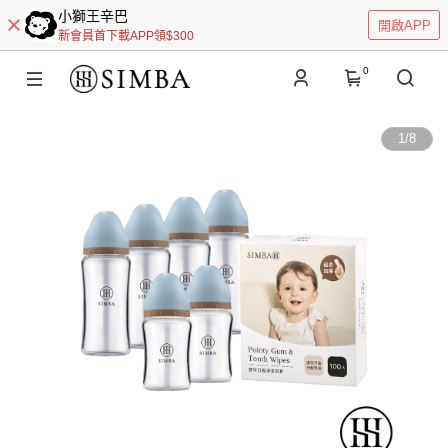
小獅王辛巴
開啟APP
新會員首下載APP領$300
0
1
/
8