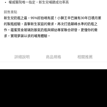
權威醫院唯一指定，新生兒哺餵成功率高
1.分期款項不併入電信帳單，「大哥付你分期」於每月結算日後寄送繳費提
運送方式
【「AFTEE先享後付」結帳流程】
醒簡訊。
１．於結帳方式選擇「AFTEE先享後付」後，將跳轉至「AFTEE先享後付」
銷售重點
2.透過簡訊連結打開帳單後，可選擇「超商條碼／台灣大直營門市／銀行轉
付款後全家取貨
結帳頁面，進行簡訊認證並確認金額後，即可完成結帳。
帳／街口支付／iPASS MONEY」等通路繳費。
新生兒奶瓶之最，95%好拍嗝有感！小獅王辛巴擁有30年日積月累
２．訂單成立數日內，您將收到繳費通知簡訊。
每筆NT$100，滿NT$999(含以上)免運費
３．收到繳費通知簡訊後14天內，點擊此簡訊中的連結，可透過四大超商／
的製瓶經驗，直擊新生家庭的需求，再次打造顛峰水準的奶瓶之
【注意事項】
ATM／網路銀行／等多元方式進行付款，方視為交易完成。
付款後萊爾富取貨
1.本服務係由「台灣大哥大股份有限公司」（以下簡稱本公司）所提供，讓
作。蘊蜜質金玻璃防脹氣奶瓶與婦幼專家聯合研發，更懂你的需
※ 請注意：結帳手續完成當下不需立刻繳費，但若您需要取消訂單，請聯絡
用戶於交易時，得透過本服務購買商品或服務，並由商店將買賣／分期付款
每筆NT$100，滿NT$1,000(含以上)免運費
求，實現夢寐以求的哺育體驗。
購買商品的店家。未經商家同意取消之訂單仍視為有效，需透過AFTEE先享
買賣價金債權讓與本公司後，依約使用本公司帳單繳交帳款。
後付繳納相關費用。
2.基於同意付款使用「大哥付你分期」之契約關係目的，商店將以您的個人
付款後7-11取貨
※ 交易是否成功請以「AFTEE先享後付 」之結帳頁面顯示為準，若有關於
資料（包含姓名、電話或地址）提供予台灣大哥大進項蒐集、處理及利用，
是否繳費成功／繳費後需取消欲退款等相關疑問，請聯繫「AFTEE先享後付
每筆NT$100，滿NT$1,000(含以上)免運費
由本公司與您本人進行分期帳單所需資料之確認、核對及更正。
客戶支援中心」
https://netprotections.freshdesk.com/support/home
3.完整用戶服務條款，請詳閱以下連結：
https://oppay.tw/userRule
詳細說明
商品規格
相關推薦
宅配
【注意事項】
每筆NT$100，滿NT$1,000(含以上)免運費
１．透過由恩沛科技股份有限公司提供之「AFTEE先享後付」服務完成之交
易，需依本服務之必要範圍內提供個人資料，並將交易相關給付款項請求債
權轉讓予恩沛科技股份有限公司。
２．關於個人資料處理事宜，請瀏覽以下網址：
https://aftee.tw/terms/#terms3
３．未成年的使用者請事先徵得法定代理人或監護人之同意方可使用
「AFTEE先享後付」，若未經同意申辦者引起之損失，本公司不負相關責
任。
４．使用「AFTEE先享後付」時，將依據個別帳號之用戶狀況，依本公司即
時審查核予不同之上限額度；若仍有額度不足之情形，本公司將視審查結果