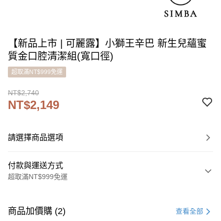
【新品上市 | 可麗露】小獅王辛巴 新生兒蘊蜜
質金口腔清潔組(寬口徑)
超取滿NT$999免運
NT$2,740
NT$2,149
請選擇商品選項
付款與運送方式
超取滿NT$999免運
付款方式
信用卡一次付款
商品加價購 (2)
查看全部