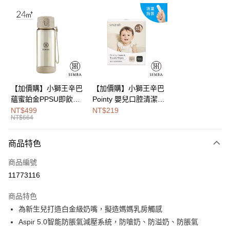
LINE Pay
Apple Pay
街口支付
悠遊付
Google Pay
【加價購】小獅王辛巴
【加價購】小獅王辛巴
蘊蜜鉑金PPSU即飲水
Pointy 嬰兒口腔清潔指
全盈+PAY
壺400ml
套 (100入)
NT$499
NT$219
NT$664
大哥付你分期
相關說明
商品特色
【大哥付你分期使用說明】
AFTEE先享後付
1.本服務由台灣大哥大提供，台灣大哥大用戶可立即使用無須另外申請。
商品編號
2.付款方式選擇「大哥付你分期」，訂單成立後會自動跳轉到大哥付的交易
相關說明
流程，驗證手機門號後，選擇欲分期的期數、繳款截止日，確認付款後即完
11773116
【關於「AFTEE先享後付」】
成交易。
Hami Point
AFTEE先享後付是「在收到商品之後才付款」的支付方式。 讓您購物簡單
3.實際核准額度、可分期數及費用金額請依後續交易確認頁面所載為準。
商品特色
便利好安心！
相關說明
4.訂單成立30分鐘內，如未前往確認交易或遇審核未通過，訂單將自動取
１．簡單：不需註冊會員、不需綁卡、不需儲值。
為新生兒打造白金級奶嘴，擬造媽媽乳房觸感
「Hami Point」為中華電信所提供之點數服務，可於會員專區綁定中華電信
消。如遇「轉專審核」未通過狀況，表示未達大哥付你分期系統評分，恕無
２．便利：只要手機號碼，簡訊認證，即可結帳。
ATM付款
會員帳號後，即可在購物車使用 Hami Point 折抵消費金額 (1點等於1元)。
法說明評估內容。
Aspir 5.0智能防脹氣減壓系統，防嗆奶、防溢奶、防脹氣
３．安心：先確認商品／服務後，再付款。
【繳款方式說明】