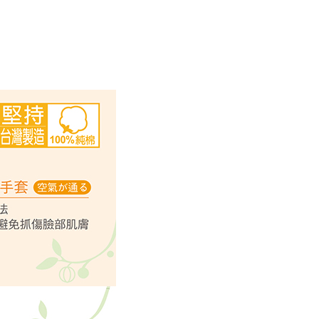
恩沛科技股份有限公司提供之「AFTEE先享後付」服務完成之
00，滿NT$1,000(含以上)免運費
依本服務之必要範圍內提供個人資料，並將交易相關給付款項請
讓予恩沛科技股份有限公司。
個人資料處理事宜，請瀏覽以下網址：
ee.tw/terms/#terms3
年的使用者請事先徵得法定代理人或監護人之同意方可使用
E先享後付」，若未經同意申辦者引起之損失，本公司不負相關責
AFTEE先享後付」時，將依據個別帳號之用戶狀況，依本公司
核予不同之上限額度；若仍有額度不足之情形，本公司將視審查
用戶進行身份認證。
一人註冊多個帳號或使用他人資訊註冊。若發現惡意使用之情
科技股份有限公司將有權停止該用戶之使用額度並採取法律行