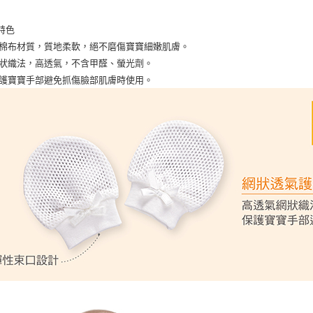
宅配
１．透過由
每筆NT$1
交易，需
特色
求債權轉
純棉布材質，質地柔軟，絕不磨傷寶寶細嫩肌膚。
２．關於
https://aft
狀織法，高透氣，不含甲醛、螢光劑。
３．未成
護寶寶手部避免抓傷臉部肌膚時使用。
「AFTE
任。
４．使用「
即時審查
結果請求
５．嚴禁
形，恩沛
動。