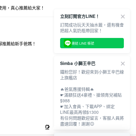
使用，真心推薦給大家！
立刻訂閱官方LINE！
訂閱成功玩天天抽水籤，還有機會
2025/01/13
把超人氣奶瓶帶回家！
連結 LINE 帳號
得推薦給新手爸媽！
Simba 小獅王辛巴
鐵粉您好！歡迎來到小獅王辛巴線
上旗艦店
🔥爸氣應援特輯🔥
☛滿額狂送4豪禮、搶領育兒補貼
$988
☛加入會員、下載APP、綁定
LINE最高再領$1300
有任何問題歡迎留言，客服人員將
盡速回覆！謝謝😊