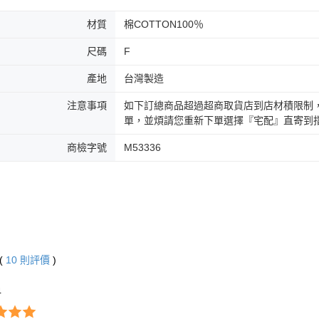
材質
棉COTTON100％
尺碼
F
產地
台灣製造
注意事項
如下訂總商品超過超商取貨店到店材積限制
單，並煩請您重新下單選擇『宅配』直寄到
商檢字號
M53336
(
10
則評價
)
4