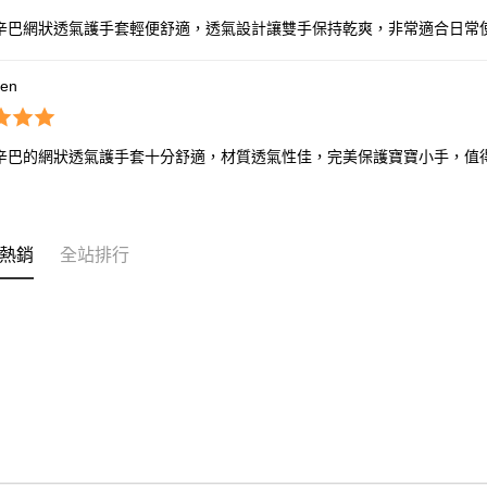
辛巴網狀透氣護手套輕便舒適，透氣設計讓雙手保持乾爽，非常適合日常
hen
辛巴的網狀透氣護手套十分舒適，材質透氣性佳，完美保護寶寶小手，值
熱銷
全站排行