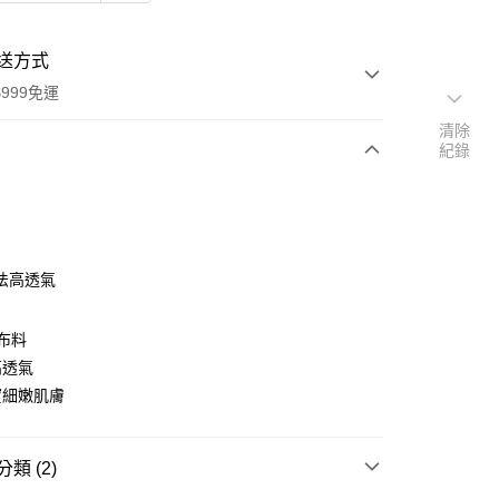
送方式
999免運
清除
紀錄
次付款
法高透氣
棉布料
高透氣
寶細嫩肌膚
y
類 (2)
分期