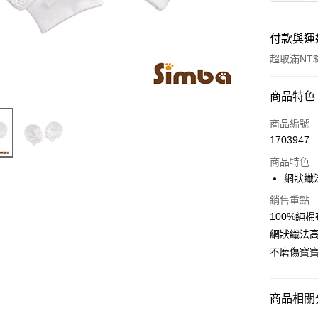
付款與運
超取滿NT$
付款方式
商品特色
信用卡一
商品編號
1703947
LINE Pay
商品特色
Apple Pay
網狀織
街口支付
銷售重點
100%純
悠遊付
網狀織法
不磨傷寶
Google Pa
全盈+PAY
商品相關分
大哥付你