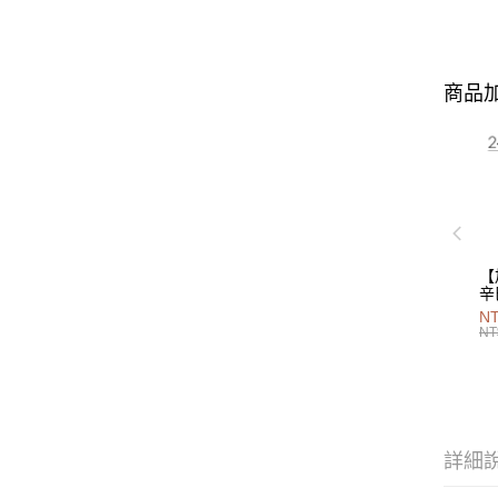
商品加
【
辛
P
NT
40
NT
詳細