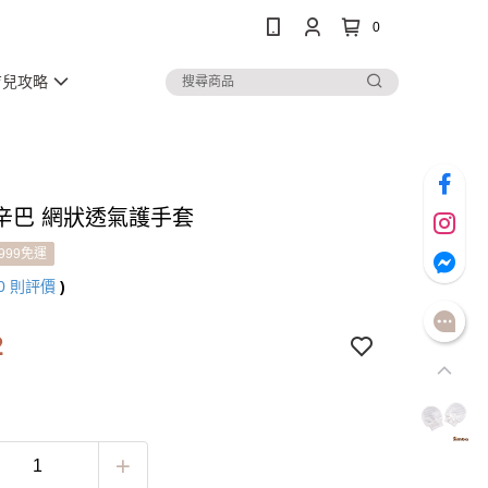
0
育兒攻略
辛巴 網狀透氣護手套
999免運
0
則評價
)
2