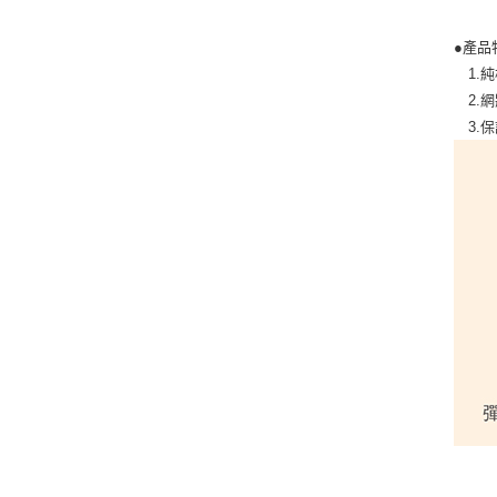
●產品
1.
2.網
3.保