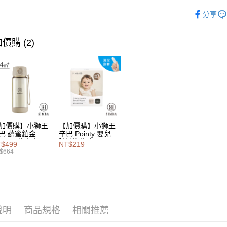
相關說明
全站商品
【大哥付
分享
AFTEE先
衣著寢飾
1.本服務
2.付款方
相關說明
流程，驗
價購 (2)
【關於「A
Hami Poin
完成交易
AFTEE
3.實際核
便利好安
相關說明
4.訂單成
１．簡單
「Hami
消。如遇
ATM付款
２．便利
信會員帳號後
無法說明
３．安心
元)。
【繳款方
1.分期款
【「AFT
運送方式
醒簡訊。
１．於結帳
2.透過簡
付」結帳
加價購】小獅王
【加價購】小獅王
付款後全
帳／街口支
２．訂單
巴 蘊蜜鉑金
辛巴 Pointy 嬰兒口
PSU即飲水壺
腔清潔指套 (100
３．收到繳
每筆NT$1
$499
NT$219
【注意事
0ml
入)
／ATM／
$664
1.本服務
※ 請注意
付款後萊
用戶於交
絡購買商品
每筆NT$1
款買賣價
先享後付
2.基於同
※ 交易是
付款後7-1
資料（包
是否繳費成
用，由本
付客戶支
說明
商品規格
相關推薦
每筆NT$1
3.完整用
【注意事