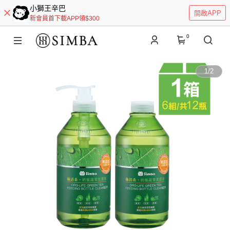
小獅王辛巴
開啟APP
新會員首下載APP領$300
0
1
/
2