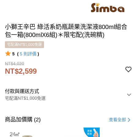
小獅王辛巴 綠活系奶瓶蔬果洗潔液800ml組合
包一箱(800mlX6組)＊限宅配(洗碗精)
宅配滿NT$1,000免運
5
(
5
則評價
)
NT$4,020
NT$2,599
付款與運送方式
宅配滿NT$1,000免運
付款方式
信用卡一次付款
商品加價購 (2)
查看全部
LINE Pay