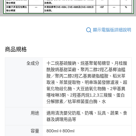
顯示電腦版詳細說明
商品規格
全成分
十二烷基硫酸鈉、烷基聚葡萄糖苷、月桂酸
酰胺炳基甜菜鹼、聚丙二醇2羥乙基椰油醯
胺／聚丙二醇2羥乙基異硬脂醯胺、稻米萃
取液、茶葉提取物、明串珠菌發酵濾液、超
氧化物歧化酶、大豆過氧化物酶、2甲基異
噻唑啉3酮、2羥基丙烷1,2,3三羧酸、蛋白
分解酵素／枯草桿菌蛋白酶、水
用途
適用清洗嬰兒奶瓶、奶嘴、玩具、蔬果、食
器及調理用品等
容量
800ml＋800ml