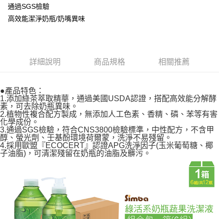
１．於結帳方式選擇「AFTEE先享後付」後，將跳轉至「AFTEE先享後付」
通過SGS檢驗
2.透過簡訊連結打開帳單後，可選擇「超商條碼／台灣大直營門市／銀行轉
宅配
結帳頁面，進行簡訊認證並確認金額後，即可完成結帳。
帳／街口支付／iPASS MONEY」等通路繳費。
高效能潔淨奶瓶/奶嘴異味
２．訂單成立數日內，您將收到繳費通知簡訊。
每筆NT$100，滿NT$1,000(含以上)免運費
３．收到繳費通知簡訊後14天內，點擊此簡訊中的連結，可透過四大超商／
【注意事項】
ATM／網路銀行／等多元方式進行付款，方視為交易完成。
1.本服務係由「台灣大哥大股份有限公司」（以下簡稱本公司）所提供，讓
※ 請注意：結帳手續完成當下不需立刻繳費，但若您需要取消訂單，請聯絡
用戶於交易時，得透過本服務購買商品或服務，並由商店將買賣／分期付款
購買商品的店家。未經商家同意取消之訂單仍視為有效，需透過AFTEE先享
買賣價金債權讓與本公司後，依約使用本公司帳單繳交帳款。
詳細說明
商品規格
相關推薦
後付繳納相關費用。
2.基於同意付款使用「大哥付你分期」之契約關係目的，商店將以您的個人
※ 交易是否成功請以「AFTEE先享後付 」之結帳頁面顯示為準，若有關於
資料（包含姓名、電話或地址）提供予台灣大哥大進項蒐集、處理及利用，
是否繳費成功／繳費後需取消欲退款等相關疑問，請聯繫「AFTEE先享後付
由本公司與您本人進行分期帳單所需資料之確認、核對及更正。
●產品特色：
客戶支援中心」
https://netprotections.freshdesk.com/support/home
3.完整用戶服務條款，請詳閱以下連結：
https://oppay.tw/userRule
1.添加綠茶萃取精華，通過美國USDA認證，搭配高效能分解酵
素，可去除奶瓶異味。
【注意事項】
2.植物性複合配方製成，無添加人工色素、香精、磷、苯等有害
１．透過由恩沛科技股份有限公司提供之「AFTEE先享後付」服務完成之交
化學成份。
易，需依本服務之必要範圍內提供個人資料，並將交易相關給付款項請求債
3.通過SGS檢驗，符合CNS3800檢驗標準，中性配方，不含甲
權轉讓予恩沛科技股份有限公司。
醇、螢光劑、壬基酚環境荷爾蒙，洗淨不易殘留。
２．關於個人資料處理事宜，請瀏覽以下網址：
4.採用歐盟『ECOCERT』認證APG洗淨因子(玉米葡萄糖、椰
https://aftee.tw/terms/#terms3
子油脂)，可清潔殘留在奶瓶的油脂及髒污。
３．未成年的使用者請事先徵得法定代理人或監護人之同意方可使用
「AFTEE先享後付」，若未經同意申辦者引起之損失，本公司不負相關責
任。
４．使用「AFTEE先享後付」時，將依據個別帳號之用戶狀況，依本公司即
時審查核予不同之上限額度；若仍有額度不足之情形，本公司將視審查結果
請求用戶進行身份認證。
５．嚴禁一人註冊多個帳號或使用他人資訊註冊。若發現惡意使用之情形，