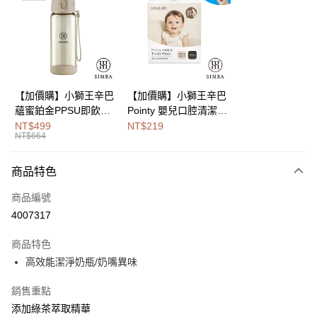
Apple Pay
街口支付
悠遊付
Google Pay
【加價購】小獅王辛巴
【加價購】小獅王辛巴
蘊蜜鉑金PPSU即飲水
Pointy 嬰兒口腔清潔指
全盈+PAY
壺400ml
套 (100入)
NT$499
NT$219
NT$664
大哥付你分期
相關說明
商品特色
【大哥付你分期使用說明】
AFTEE先享後付
1.本服務由台灣大哥大提供，台灣大哥大用戶可立即使用無須另外申請。
商品編號
2.付款方式選擇「大哥付你分期」，訂單成立後會自動跳轉到大哥付的交易
相關說明
流程，驗證手機門號後，選擇欲分期的期數、繳款截止日，確認付款後即完
4007317
【關於「AFTEE先享後付」】
成交易。
Hami Point
AFTEE先享後付是「在收到商品之後才付款」的支付方式。 讓您購物簡單
3.實際核准額度、可分期數及費用金額請依後續交易確認頁面所載為準。
商品特色
便利好安心！
相關說明
4.訂單成立30分鐘內，如未前往確認交易或遇審核未通過，訂單將自動取
１．簡單：不需註冊會員、不需綁卡、不需儲值。
高效能潔淨奶瓶/奶嘴異味
「Hami Point」為中華電信所提供之點數服務，可於會員專區綁定中華電信
消。如遇「轉專審核」未通過狀況，表示未達大哥付你分期系統評分，恕無
２．便利：只要手機號碼，簡訊認證，即可結帳。
ATM付款
會員帳號後，即可在購物車使用 Hami Point 折抵消費金額 (1點等於1元)。
法說明評估內容。
３．安心：先確認商品／服務後，再付款。
【繳款方式說明】
銷售重點
1.分期款項不併入電信帳單，「大哥付你分期」於每月結算日後寄送繳費提
運送方式
【「AFTEE先享後付」結帳流程】
添加綠茶萃取精華
醒簡訊。