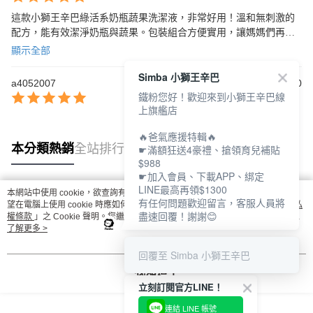
這款小獅王辛巴綠活系奶瓶蔬果洗潔液，非常好用！溫和無刺激的
配方，能有效潔淨奶瓶與蔬果。包裝組合方便實用，讓媽媽們再也
不用擔心洗潔液用完的煩惱。強烈推薦！
顯示全部
Simba 小獅王辛巴
a4052007
2024/04/10
鐵粉您好！歡迎來到小獅王辛巴線
上旗艦店
🔥爸氣應援特輯🔥
本分類熱銷
全站排行
☛滿額狂送4豪禮、搶領育兒補貼
$988
☛加入會員、下載APP、綁定
LINE最高再領$1300
本網站中使用 cookie，欲查詢有關本網站使用 cookie 方式之詳情，及若您不希
有任何問題歡迎留言，客服人員將
熱門標籤
望在電腦上使用 cookie 時應如何變更電腦的 cookie 設定，請參閱本網站「
隱私
盡速回覆！謝謝😊
權條款
」之 Cookie 聲明。您繼續使用本網站即表示您同意本公司得按本網站使
用條款之 Cookie 聲明使用 cookie。
了解更多 >
回覆至 Simba 小獅王辛巴
我知道了
立刻訂閱官方LINE！
連結 LINE 帳號