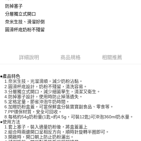
1.分期款項不併入電信帳單，「大哥付你分期」於每月結算日後寄送繳費提
運送方式
【「AFTEE先享後付」結帳流程】
防掉塞子
醒簡訊。
１．於結帳方式選擇「AFTEE先享後付」後，將跳轉至「AFTEE先享後付」
分層獨立式開口
2.透過簡訊連結打開帳單後，可選擇「超商條碼／台灣大直營門市／銀行轉
付款後全家取貨
結帳頁面，進行簡訊認證並確認金額後，即可完成結帳。
帳／街口支付／iPASS MONEY」等通路繳費。
奈米生技、滑溜好倒
２．訂單成立數日內，您將收到繳費通知簡訊。
每筆NT$100，滿NT$999(含以上)免運費
３．收到繳費通知簡訊後14天內，點擊此簡訊中的連結，可透過四大超商／
圓滑杯底奶粉不殘留
【注意事項】
ATM／網路銀行／等多元方式進行付款，方視為交易完成。
付款後萊爾富取貨
1.本服務係由「台灣大哥大股份有限公司」（以下簡稱本公司）所提供，讓
※ 請注意：結帳手續完成當下不需立刻繳費，但若您需要取消訂單，請聯絡
用戶於交易時，得透過本服務購買商品或服務，並由商店將買賣／分期付款
每筆NT$100，滿NT$1,000(含以上)免運費
購買商品的店家。未經商家同意取消之訂單仍視為有效，需透過AFTEE先享
買賣價金債權讓與本公司後，依約使用本公司帳單繳交帳款。
後付繳納相關費用。
2.基於同意付款使用「大哥付你分期」之契約關係目的，商店將以您的個人
付款後7-11取貨
※ 交易是否成功請以「AFTEE先享後付 」之結帳頁面顯示為準，若有關於
詳細說明
商品規格
相關推薦
資料（包含姓名、電話或地址）提供予台灣大哥大進項蒐集、處理及利用，
是否繳費成功／繳費後需取消欲退款等相關疑問，請聯繫「AFTEE先享後付
每筆NT$100，滿NT$1,000(含以上)免運費
由本公司與您本人進行分期帳單所需資料之確認、核對及更正。
客戶支援中心」
https://netprotections.freshdesk.com/support/home
3.完整用戶服務條款，請詳閱以下連結：
https://oppay.tw/userRule
宅配
●產品特色
【注意事項】
1.奈米生技，光溜滑順，減少奶粉沾黏。
每筆NT$100，滿NT$1,000(含以上)免運費
１．透過由恩沛科技股份有限公司提供之「AFTEE先享後付」服務完成之交
2.圓滑杯底設計，奶粉不殘留，清洗容易。
易，需依本服務之必要範圍內提供個人資料，並將交易相關給付款項請求債
3.分層獨立式開口，減少細菌孳生，清潔又衛生。
權轉讓予恩沛科技股份有限公司。
4.防掉塞子設計，使用時防止掉落遺失。
5.定格定量，節省沖泡牛奶時間。
２．關於個人資料處理事宜，請瀏覽以下網址：
6.加贈奶粉盒蓋，可當保鮮盒分裝寶寶副食品、零食等。
https://aftee.tw/terms/#terms3
7.PP環保材質，安全可回收。
３．未成年的使用者請事先徵得法定代理人或監護人之同意方可使用
8.每格約54g奶粉量(1匙=約4.5g，可裝12匙)可沖泡360ml奶水量。
「AFTEE先享後付」，若未經同意申辦者引起之損失，本公司不負相關責
●使用方法
任。
1.套上塞子，裝入適量奶粉後，將盒蓋蓋上
４．使用「AFTEE先享後付」時，將依據個別帳號之用戶狀況，依本公司即
2.組合時兩邊開口呈相反方向，順時針旋轉半圈即可。
時審查核予不同之上限額度；若仍有額度不足之情形，本公司將視審查結果
3.開啟時，開口朝上防止奶粉灑出。