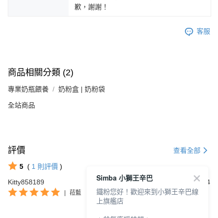
歉，謝謝！
客服
商品相關分類 (2)
專業奶瓶餵養
奶粉盒 | 奶粉袋
全站商品
評價
查看全部
5
(
1
則評價
)
Simba 小獅王辛巴
Kitty858189
2022/12/04
鐵粉您好！歡迎來到小獅王辛巴線
|
菈藍
上旗艦店