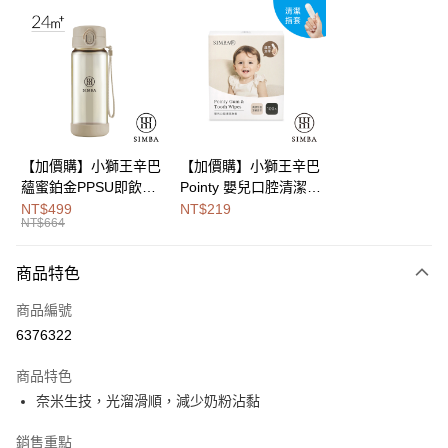
LINE Pay
Apple Pay
街口支付
悠遊付
Google Pay
【加價購】小獅王辛巴
【加價購】小獅王辛巴
蘊蜜鉑金PPSU即飲水
Pointy 嬰兒口腔清潔指
全盈+PAY
壺400ml
套 (100入)
NT$499
NT$219
NT$664
大哥付你分期
相關說明
商品特色
【大哥付你分期使用說明】
AFTEE先享後付
1.本服務由台灣大哥大提供，台灣大哥大用戶可立即使用無須另外申請。
商品編號
2.付款方式選擇「大哥付你分期」，訂單成立後會自動跳轉到大哥付的交易
相關說明
流程，驗證手機門號後，選擇欲分期的期數、繳款截止日，確認付款後即完
6376322
【關於「AFTEE先享後付」】
成交易。
Hami Point
AFTEE先享後付是「在收到商品之後才付款」的支付方式。 讓您購物簡單
3.實際核准額度、可分期數及費用金額請依後續交易確認頁面所載為準。
商品特色
便利好安心！
相關說明
4.訂單成立30分鐘內，如未前往確認交易或遇審核未通過，訂單將自動取
１．簡單：不需註冊會員、不需綁卡、不需儲值。
奈米生技，光溜滑順，減少奶粉沾黏
「Hami Point」為中華電信所提供之點數服務，可於會員專區綁定中華電信
消。如遇「轉專審核」未通過狀況，表示未達大哥付你分期系統評分，恕無
２．便利：只要手機號碼，簡訊認證，即可結帳。
ATM付款
會員帳號後，即可在購物車使用 Hami Point 折抵消費金額 (1點等於1元)。
法說明評估內容。
３．安心：先確認商品／服務後，再付款。
【繳款方式說明】
銷售重點