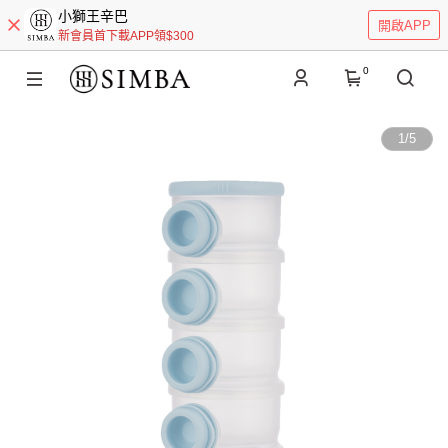
小獅王辛巴
開啟APP
新會員首下載APP領$300
0
1
/
5