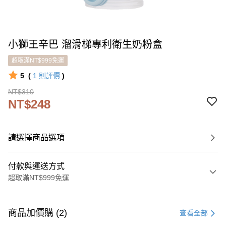
小獅王辛巴 溜滑梯專利衛生奶粉盒
超取滿NT$999免運
5
(
1
則評價
)
NT$310
NT$248
請選擇商品選項
付款與運送方式
超取滿NT$999免運
付款方式
信用卡一次付款
商品加價購 (2)
查看全部