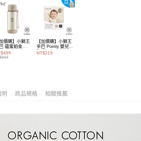
【大哥付
AFTEE先
1.本服務
2.付款方
相關說明
流程，驗
【關於「A
Hami Poin
完成交易
AFTEE
3.實際核
便利好安
相關說明
4.訂單成
１．簡單
「Hami
加價購】小獅王
【加價購】小獅王
消。如遇
ATM付款
２．便利
信會員帳號後
巴 蘊蜜鉑金
辛巴 Pointy 嬰兒口
無法說明
３．安心
PSU即飲水壺
腔清潔指套 (100
元)。
$499
NT$219
【繳款方
0ml
入)
$664
1.分期款
【「AFT
運送方式
醒簡訊。
１．於結帳
2.透過簡
付」結帳
付款後全
帳／街口支
２．訂單
３．收到繳
每筆NT$1
【注意事
／ATM／
說明
商品規格
相關推薦
1.本服務
※ 請注意
付款後萊
用戶於交
絡購買商品
每筆NT$1
款買賣價
先享後付
2.基於同
※ 交易是
付款後7-1
資料（包
是否繳費成
用，由本
付客戶支
每筆NT$1
3.完整用
【注意事
宅配