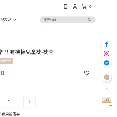
0
育兒攻略
辛巴 有機棉兒童枕-枕套
999免運
40
不適用折價券