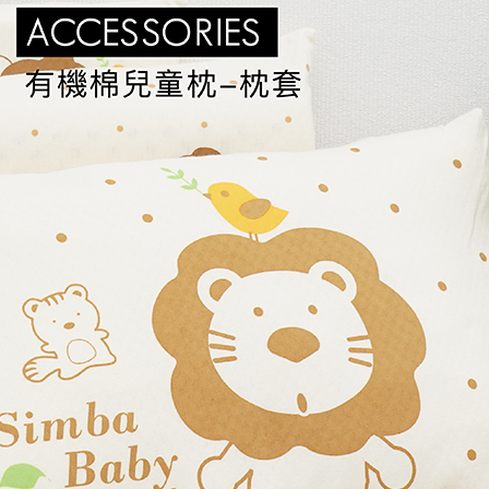
１．透過由
每筆NT$1
交易，需
求債權轉
２．關於
https://aft
３．未成
「AFTE
任。
４．使用「
即時審查
結果請求
５．嚴禁
形，恩沛
動。