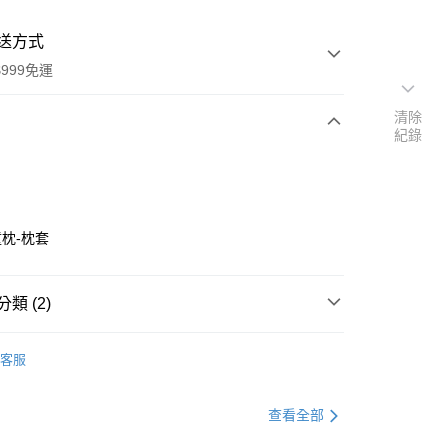
送方式
999免運
清除
紀錄
次付款
枕-枕套
類 (2)
首選
睡枕
y
客服
查看全部
分期