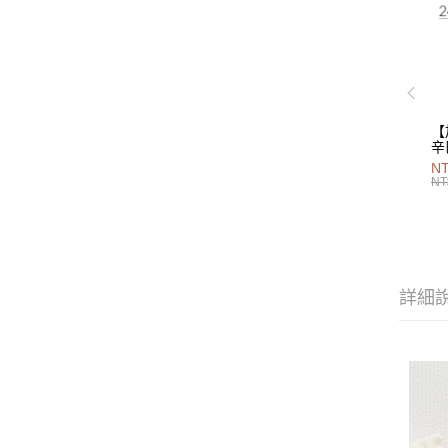
【
辛
P
NT
40
NT
詳細