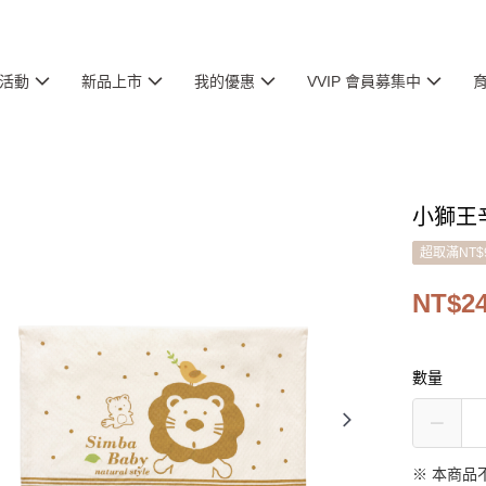
活動
新品上市
我的優惠
VVIP 會員募集中
小獅王
超取滿NT$
NT$2
數量
※ 本商品