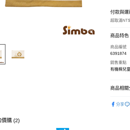
付款與運
超取滿NT$
付款方式
商品特色
信用卡一
商品編號
6391874
LINE Pay
銷售重點
Apple Pay
有機棉兒童
街口支付
商品相關分
悠遊付
衣著寢飾
Google Pa
分享
全站商品
全盈+PAY
價購 (2)
大哥付你
相關說明