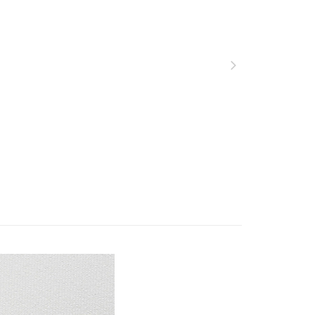
你分期使用說明】
享後付
由台灣大哥大提供，台灣大哥大用戶可立即使用無須另外申請。
式選擇「大哥付你分期」，訂單成立後會自動跳轉到大哥付的交易
證手機門號後，選擇欲分期的期數、繳款截止日，確認付款後即
FTEE先享後付」】
t
。
先享後付是「在收到商品之後才付款」的支付方式。 讓您購物簡單
准額度、可分期數及費用金額請依後續交易確認頁面所載為準。
心！
立30分鐘內，如未前往確認交易或遇審核未通過，訂單將自動取
：不需註冊會員、不需綁卡、不需儲值。
 Point」為中華電信所提供之點數服務，可於會員專區綁定中華電
「轉專審核」未通過狀況，表示未達大哥付你分期系統評分，恕
：只要手機號碼，簡訊認證，即可結帳。
，即可在購物車使用 Hami Point 折抵消費金額 (1點等於1
評估內容。
：先確認商品／服務後，再付款。
式說明】
項不併入電信帳單，「大哥付你分期」於每月結算日後寄送繳費提
EE先享後付」結帳流程】
方式選擇「AFTEE先享後付」後，將跳轉至「AFTEE先享後
訊連結打開帳單後，可選擇「超商條碼／台灣大直營門市／銀行轉
頁面，進行簡訊認證並確認金額後，即可完成結帳。
家取貨
付／iPASS MONEY」等通路繳費。
成立數日內，您將收到繳費通知簡訊。
費通知簡訊後14天內，點擊此簡訊中的連結，可透過四大超商
00，滿NT$999(含以上)免運費
項】
網路銀行／等多元方式進行付款，方視為交易完成。
係由「台灣大哥大股份有限公司」（以下簡稱本公司）所提供，讓
：結帳手續完成當下不需立刻繳費，但若您需要取消訂單，請聯
爾富取貨
易時，得透過本服務購買商品或服務，並由商店將買賣／分期付
的店家。未經商家同意取消之訂單仍視為有效，需透過AFTEE
00，滿NT$1,000(含以上)免運費
金債權讓與本公司後，依約使用本公司帳單繳交帳款。
繳納相關費用。
意付款使用「大哥付你分期」之契約關係目的，商店將以您的個人
否成功請以「AFTEE先享後付 」之結帳頁面顯示為準，若有關於
1取貨
含姓名、電話或地址）提供予台灣大哥大進項蒐集、處理及利
功／繳費後需取消欲退款等相關疑問，請聯繫「AFTEE先享後
公司與您本人進行分期帳單所需資料之確認、核對及更正。
援中心」
https://netprotections.freshdesk.com/support/home
00，滿NT$1,000(含以上)免運費
戶服務條款，請詳閱以下連結：
https://oppay.tw/userRule
項】