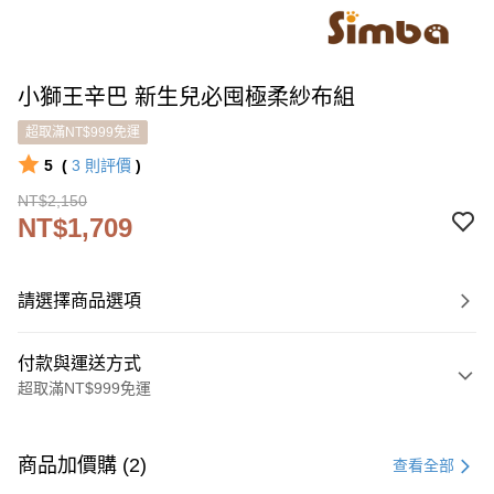
小獅王辛巴 新生兒必囤極柔紗布組
超取滿NT$999免運
5
(
3
則評價
)
NT$2,150
NT$1,709
請選擇商品選項
付款與運送方式
超取滿NT$999免運
付款方式
信用卡一次付款
商品加價購 (2)
查看全部