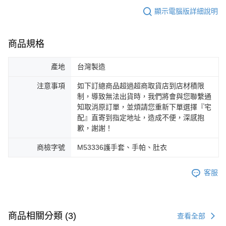
顯示電腦版詳細說明
商品規格
產地
台灣製造
注意事項
如下訂總商品超過超商取貨店到店材積限
制，導致無法出貨時，我們將會與您聯繫通
知取消原訂單，並煩請您重新下單選擇『宅
配』直寄到指定地址，造成不便，深感抱
歉，謝謝！
商檢字號
M53336護手套、手帕、肚衣
客服
商品相關分類 (3)
查看全部