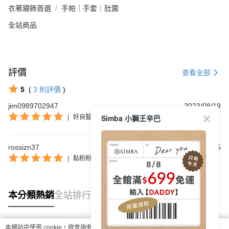
衣著寢飾首選
手帕｜手套｜肚圍
全站商品
評價
查看全部
5
(
3
則評價
)
jim0989702947
2023/08/19
Simba 小獅王辛巴
|
好自藍
rossizn37
2023/02/25
|
點粉粉
本分類熱銷
全站排行
本網站中使用 cookie，欲查詢有關本網站使用 cookie 方式之詳情，及若您不希