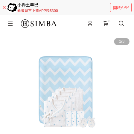
小獅王辛巴
開啟APP
新會員首下載APP領$300
0
1
/
3