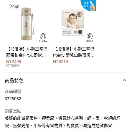
LINE Pay
Apple Pay
街口支付
悠遊付
Google Pay
【加價購】小獅王辛巴
【加價購】小獅王辛巴
蘊蜜鉑金PPSU即飲水
Pointy 嬰兒口腔清潔指
全盈+PAY
壺400ml
套 (100入)
NT$499
NT$219
NT$664
大哥付你分期
相關說明
商品特色
【大哥付你分期使用說明】
AFTEE先享後付
1.本服務由台灣大哥大提供，台灣大哥大用戶可立即使用無須另外申請。
商品編號
2.付款方式選擇「大哥付你分期」，訂單成立後會自動跳轉到大哥付的交易
相關說明
流程，驗證手機門號後，選擇欲分期的期數、繳款截止日，確認付款後即完
6725032
【關於「AFTEE先享後付」】
成交易。
Hami Point
AFTEE先享後付是「在收到商品之後才付款」的支付方式。 讓您購物簡單
3.實際核准額度、可分期數及費用金額請依後續交易確認頁面所載為準。
銷售重點
便利好安心！
相關說明
4.訂單成立30分鐘內，如未前往確認交易或遇審核未通過，訂單將自動取
１．簡單：不需註冊會員、不需綁卡、不需儲值。
美好的能量是柔軟，極柔感。透氣紗布系列，輕、柔、軟超級舒
「Hami Point」為中華電信所提供之點數服務，可於會員專區綁定中華電信
消。如遇「轉專審核」未通過狀況，表示未達大哥付你分期系統評分，恕無
２．便利：只要手機號碼，簡訊認證，即可結帳。
ATM付款
會員帳號後，即可在購物車使用 Hami Point 折抵消費金額 (1點等於1元)。
法說明評估內容。
服，無螢光劑、甲醛等有害物質，對寶寶不易造成過敏傷害
３．安心：先確認商品／服務後，再付款。
【繳款方式說明】