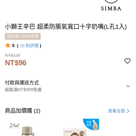
小獅王辛巴 超柔防脹氣寬口十字奶嘴(L孔1入)
超取滿NT$999免運
5
(
10
則評價
)
NT$120
NT$96
付款與運送方式
超取滿NT$999免運
付款方式
信用卡一次付款
商品加價購 (2)
查看全部
LINE Pay
Apple Pay