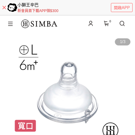
小獅王辛巴
開啟APP
新會員首下載APP領$300
0
1
/
3