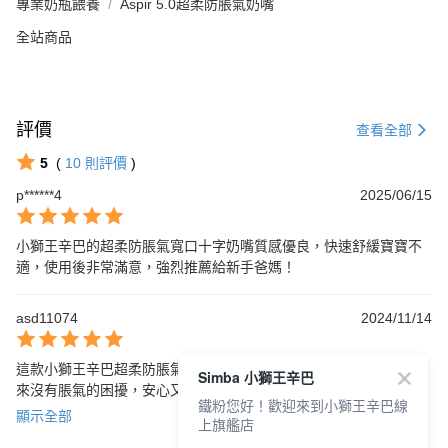
專業奶瓶餵養
Aspir 5.0超柔防脹氣奶嘴
全站商品
評價
查看全部
5
(
10
則評價
)
p******4
2025/06/15
小獅王辛巴的超柔防脹氣寬口十字奶嘴質感優良，快速舒緩寶寶不
適，使用後非常滿意，強烈推薦給新手爸媽！
asd11074
2024/11/14
這款小獅王辛巴超柔防脹氣寬口十字奶嘴真的非常好用，孩子喝起
Simba 小獅王辛巴
來沒有脹氣的困擾，安心又方便，寬口設計更讓寶寶舒適，強力推
鐵粉您好！歡迎來到小獅王辛巴線
薦！
顯示全部
上旗艦店