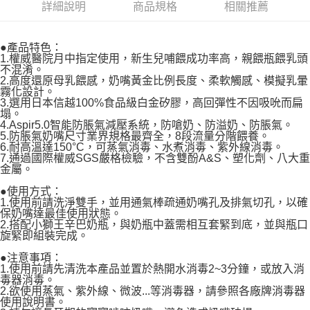
帳／街口支付／iPASS MONEY」等通路繳費。
詳細說明
商品規格
相關推薦
２．訂單成立數日內，您將收到繳費通知簡訊。
每筆NT$100，滿NT$999(含以上)免運費
３．收到繳費通知簡訊後14天內，點擊此簡訊中的連結，可透過四大超商／
【注意事項】
ATM／網路銀行／等多元方式進行付款，方視為交易完成。
付款後萊爾富取貨
1.本服務係由「台灣大哥大股份有限公司」（以下簡稱本公司）所提供，讓
●產品特色：
※ 請注意：結帳手續完成當下不需立刻繳費，但若您需要取消訂單，請聯絡
用戶於交易時，得透過本服務購買商品或服務，並由商店將買賣／分期付款
1.權威醫院月中指定使用，新生兒哺餵成功率高，親餵瓶餵乳頭
每筆NT$100，滿NT$1,000(含以上)免運費
購買商品的店家。未經商家同意取消之訂單仍視為有效，需透過AFTEE先享
買賣價金債權讓與本公司後，依約使用本公司帳單繳交帳款。
不混淆。
後付繳納相關費用。
2.基於同意付款使用「大哥付你分期」之契約關係目的，商店將以您的個人
2.高度還原母乳餵感，奶嘴黃金比例長度、柔軟觸感、模擬乳暈
付款後7-11取貨
※ 交易是否成功請以「AFTEE先享後付 」之結帳頁面顯示為準，若有關於
霧化設計。
資料（包含姓名、電話或地址）提供予台灣大哥大進項蒐集、處理及利用，
是否繳費成功／繳費後需取消欲退款等相關疑問，請聯繫「AFTEE先享後付
3.選用日本信越100%食品級白金矽膠，高回彈性不因吸吮而扁
每筆NT$100，滿NT$1,000(含以上)免運費
由本公司與您本人進行分期帳單所需資料之確認、核對及更正。
客戶支援中心」
https://netprotections.freshdesk.com/support/home
塌。
3.完整用戶服務條款，請詳閱以下連結：
https://oppay.tw/userRule
4.Aspir5.0智能防脹氣減壓系統，防嗆奶、防溢奶、防脹氣。
宅配
【注意事項】
5.防脹氣奶嘴尺寸業界規格最齊全，8段流量分階餵養。
6.耐高溫達150°C，可蒸氣消毒、水煮消毒、紫外線消毒。
每筆NT$100，滿NT$1,000(含以上)免運費
１．透過由恩沛科技股份有限公司提供之「AFTEE先享後付」服務完成之交
7.通過國際權威SGS嚴格檢驗，不含雙酚A&S、塑化劑、八大重
易，需依本服務之必要範圍內提供個人資料，並將交易相關給付款項請求債
金屬。
權轉讓予恩沛科技股份有限公司。
２．關於個人資料處理事宜，請瀏覽以下網址：
●使用方式：
https://aftee.tw/terms/#terms3
1.使用前請洗淨雙手，並用通氣棒疏通奶嘴孔及排氣切孔，以確
３．未成年的使用者請事先徵得法定代理人或監護人之同意方可使用
保奶嘴達最佳使用狀態。
「AFTEE先享後付」，若未經同意申辦者引起之損失，本公司不負相關責
2.搭配小獅王辛巴奶瓶，與奶瓶中蓋需相互套緊到底，並與瓶口
任。
旋緊即組裝完成。
４．使用「AFTEE先享後付」時，將依據個別帳號之用戶狀況，依本公司即
●注意事項：
時審查核予不同之上限額度；若仍有額度不足之情形，本公司將視審查結果
1.使用前請先清洗本產品並置於熱開水消毒2~3分鐘，或放入消
請求用戶進行身份認證。
毒器消毒。
５．嚴禁一人註冊多個帳號或使用他人資訊註冊。若發現惡意使用之情形，
2.欲使用蒸氣、紫外線、微波...等消毒器，請參照各廠牌消毒器
恩沛科技股份有限公司將有權停止該用戶之使用額度並採取法律行動。
使用說明書。