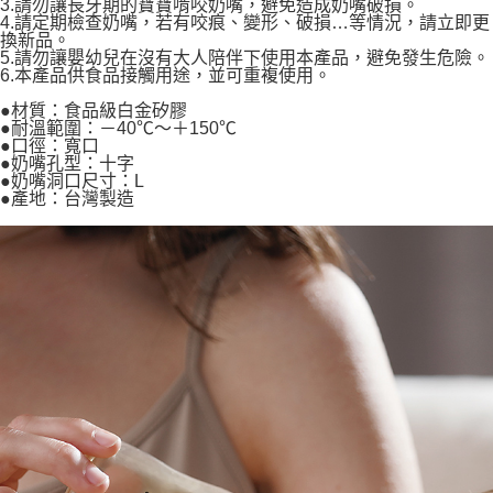
3.請勿讓長牙期的寶寶啃咬奶嘴，避免造成奶嘴破損。
4.請定期檢查奶嘴，若有咬痕、變形、破損…等情況，請立即更
換新品。
5.請勿讓嬰幼兒在沒有大人陪伴下使用本產品，避免發生危險。
6.本產品供食品接觸用途，並可重複使用。
●材質：食品級白金矽膠
●耐溫範圍：－40℃～＋150℃
●口徑：寬口
●奶嘴孔型：十字
●奶嘴洞口尺寸：L
●產地：台灣製造