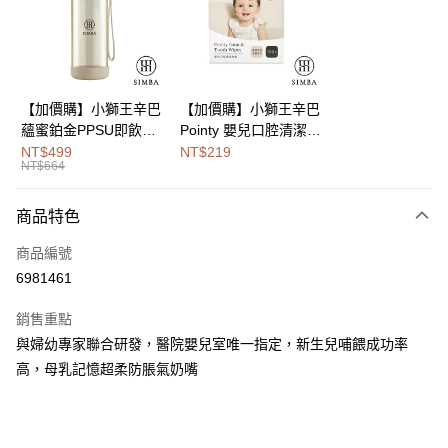
街口支付
悠遊付
Google Pay
【加價購】小獅王辛巴
【加價購】小獅王辛巴
蘊蜜鉑金PPSU即飲水
Pointy 嬰兒口腔清潔指
全盈+PAY
壺400ml
套 (100入)
NT$499
NT$219
NT$664
大哥付你分期
相關說明
商品特色
【大哥付你分期使用說明】
AFTEE先享後付
1.本服務由台灣大哥大提供，台灣大哥大用戶可立即使用無須另外申請。
商品編號
2.付款方式選擇「大哥付你分期」，訂單成立後會自動跳轉到大哥付的交易
相關說明
流程，驗證手機門號後，選擇欲分期的期數、繳款截止日，確認付款後即完
6981461
【關於「AFTEE先享後付」】
成交易。
Hami Point
AFTEE先享後付是「在收到商品之後才付款」的支付方式。 讓您購物簡單
3.實際核准額度、可分期數及費用金額請依後續交易確認頁面所載為準。
銷售重點
便利好安心！
相關說明
4.訂單成立30分鐘內，如未前往確認交易或遇審核未通過，訂單將自動取
１．簡單：不需註冊會員、不需綁卡、不需儲值。
與婦幼專家聯合研發，醫院嬰兒室唯一指定，新生兒哺餵成功率
「Hami Point」為中華電信所提供之點數服務，可於會員專區綁定中華電信
消。如遇「轉專審核」未通過狀況，表示未達大哥付你分期系統評分，恕無
２．便利：只要手機號碼，簡訊認證，即可結帳。
ATM付款
會員帳號後，即可在購物車使用 Hami Point 折抵消費金額 (1點等於1元)。
法說明評估內容。
高，母乳記憶超柔防脹氣奶嘴
３．安心：先確認商品／服務後，再付款。
【繳款方式說明】
1.分期款項不併入電信帳單，「大哥付你分期」於每月結算日後寄送繳費提
運送方式
【「AFTEE先享後付」結帳流程】
醒簡訊。
１．於結帳方式選擇「AFTEE先享後付」後，將跳轉至「AFTEE先享後付」
2.透過簡訊連結打開帳單後，可選擇「超商條碼／台灣大直營門市／銀行轉
付款後全家取貨
結帳頁面，進行簡訊認證並確認金額後，即可完成結帳。