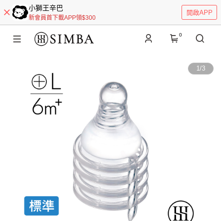
小獅王辛巴
開啟APP
新會員首下載APP領$300
0
1
/
3