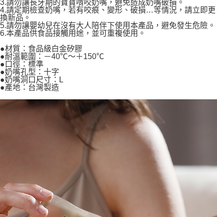
3.請勿讓長牙期的寶寶啃咬奶嘴，避免造成奶嘴破損。
4.請定期檢查奶嘴，若有咬痕、變形、破損…等情況，請立即更
換新品。
5.請勿讓嬰幼兒在沒有大人陪伴下使用本產品，避免發生危險。
6.本產品供食品接觸用途，並可重複使用。
●材質：食品級白金矽膠
●耐溫範圍：－40℃～＋150℃
●口徑：標準
●奶嘴孔型：十字
●奶嘴洞口尺寸：L
●產地：台灣製造