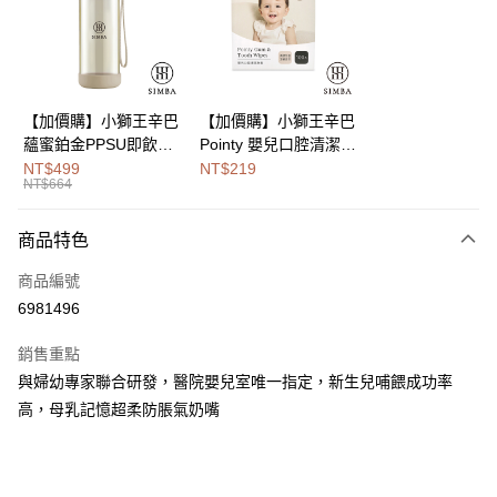
街口支付
悠遊付
Google Pay
【加價購】小獅王辛巴
【加價購】小獅王辛巴
蘊蜜鉑金PPSU即飲水
Pointy 嬰兒口腔清潔指
全盈+PAY
壺400ml
套 (100入)
NT$499
NT$219
NT$664
大哥付你分期
相關說明
商品特色
【大哥付你分期使用說明】
AFTEE先享後付
1.本服務由台灣大哥大提供，台灣大哥大用戶可立即使用無須另外申請。
商品編號
2.付款方式選擇「大哥付你分期」，訂單成立後會自動跳轉到大哥付的交易
相關說明
流程，驗證手機門號後，選擇欲分期的期數、繳款截止日，確認付款後即完
6981496
【關於「AFTEE先享後付」】
成交易。
Hami Point
AFTEE先享後付是「在收到商品之後才付款」的支付方式。 讓您購物簡單
3.實際核准額度、可分期數及費用金額請依後續交易確認頁面所載為準。
銷售重點
便利好安心！
相關說明
4.訂單成立30分鐘內，如未前往確認交易或遇審核未通過，訂單將自動取
１．簡單：不需註冊會員、不需綁卡、不需儲值。
與婦幼專家聯合研發，醫院嬰兒室唯一指定，新生兒哺餵成功率
「Hami Point」為中華電信所提供之點數服務，可於會員專區綁定中華電信
消。如遇「轉專審核」未通過狀況，表示未達大哥付你分期系統評分，恕無
２．便利：只要手機號碼，簡訊認證，即可結帳。
ATM付款
會員帳號後，即可在購物車使用 Hami Point 折抵消費金額 (1點等於1元)。
法說明評估內容。
高，母乳記憶超柔防脹氣奶嘴
３．安心：先確認商品／服務後，再付款。
【繳款方式說明】
1.分期款項不併入電信帳單，「大哥付你分期」於每月結算日後寄送繳費提
運送方式
【「AFTEE先享後付」結帳流程】
醒簡訊。
１．於結帳方式選擇「AFTEE先享後付」後，將跳轉至「AFTEE先享後付」
2.透過簡訊連結打開帳單後，可選擇「超商條碼／台灣大直營門市／銀行轉
付款後全家取貨
結帳頁面，進行簡訊認證並確認金額後，即可完成結帳。