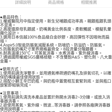
帳／街口支付／iPASS MONEY」等通路繳費。
詳細說明
商品規格
相關推薦
２．訂單成立數日內，您將收到繳費通知簡訊。
每筆NT$100，滿NT$999(含以上)免運費
３．收到繳費通知簡訊後14天內，點擊此簡訊中的連結，可透過四大超商／
【注意事項】
ATM／網路銀行／等多元方式進行付款，方視為交易完成。
付款後萊爾富取貨
1.本服務係由「台灣大哥大股份有限公司」（以下簡稱本公司）所提供，讓
●產品特色：
※ 請注意：結帳手續完成當下不需立刻繳費，但若您需要取消訂單，請聯絡
用戶於交易時，得透過本服務購買商品或服務，並由商店將買賣／分期付款
1.權威醫院月中指定使用，新生兒哺餵成功率高，親餵瓶餵乳頭
每筆NT$100，滿NT$1,000(含以上)免運費
購買商品的店家。未經商家同意取消之訂單仍視為有效，需透過AFTEE先享
買賣價金債權讓與本公司後，依約使用本公司帳單繳交帳款。
不混淆。
後付繳納相關費用。
2.基於同意付款使用「大哥付你分期」之契約關係目的，商店將以您的個人
2.高度還原母乳餵感，奶嘴黃金比例長度、柔軟觸感、模擬乳暈
付款後7-11取貨
※ 交易是否成功請以「AFTEE先享後付 」之結帳頁面顯示為準，若有關於
霧化設計。
資料（包含姓名、電話或地址）提供予台灣大哥大進項蒐集、處理及利用，
是否繳費成功／繳費後需取消欲退款等相關疑問，請聯繫「AFTEE先享後付
3.選用日本信越100%食品級白金矽膠，高回彈性不因吸吮而扁
每筆NT$100，滿NT$1,000(含以上)免運費
由本公司與您本人進行分期帳單所需資料之確認、核對及更正。
客戶支援中心」
https://netprotections.freshdesk.com/support/home
塌。
3.完整用戶服務條款，請詳閱以下連結：
https://oppay.tw/userRule
4.Aspir5.0智能防脹氣減壓系統，防嗆奶、防溢奶、防脹氣。
宅配
【注意事項】
5.防脹氣奶嘴尺寸業界規格最齊全，8段流量分階餵養。
6.耐高溫達150°C，可蒸氣消毒、水煮消毒、紫外線消毒。
每筆NT$100，滿NT$1,000(含以上)免運費
１．透過由恩沛科技股份有限公司提供之「AFTEE先享後付」服務完成之交
7.通過國際權威SGS嚴格檢驗，不含雙酚A&S、塑化劑、八大重
易，需依本服務之必要範圍內提供個人資料，並將交易相關給付款項請求債
金屬。
權轉讓予恩沛科技股份有限公司。
２．關於個人資料處理事宜，請瀏覽以下網址：
●使用方式：
https://aftee.tw/terms/#terms3
1.使用前請洗淨雙手，並用通氣棒疏通奶嘴孔及排氣切孔，以確
３．未成年的使用者請事先徵得法定代理人或監護人之同意方可使用
保奶嘴達最佳使用狀態。
「AFTEE先享後付」，若未經同意申辦者引起之損失，本公司不負相關責
2.搭配小獅王辛巴奶瓶，與奶瓶中蓋需相互套緊到底，並與瓶口
任。
旋緊即組裝完成。
４．使用「AFTEE先享後付」時，將依據個別帳號之用戶狀況，依本公司即
●注意事項：
時審查核予不同之上限額度；若仍有額度不足之情形，本公司將視審查結果
1.使用前請先清洗本產品並置於熱開水消毒2~3分鐘，或放入消
請求用戶進行身份認證。
毒器消毒。
５．嚴禁一人註冊多個帳號或使用他人資訊註冊。若發現惡意使用之情形，
2.欲使用蒸氣、紫外線、微波...等消毒器，請參照各廠牌消毒器
恩沛科技股份有限公司將有權停止該用戶之使用額度並採取法律行動。
使用說明書。