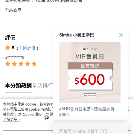
專業奶瓶餵養
Aspir 5.0超柔防脹氣奶嘴
全站商品
Simba 小獅王辛巴
評價
查看全部
5
(
1
則評價
)
a**********9
2022/08/21
本分類熱銷
全站排行
本網站中使用 cookie，欲查詢有關本網站使用 cookie 方式之詳情，及若您不希
48HR會員日限定⚡結帳最高折
熱門標籤
望在電腦上使用 cookie 時應如何變更電腦的 cookie 設定，請參閱本網站「
隱私
$600
權條款
」之 Cookie 聲明。您繼續使用本網站即表示您同意本公司得按本網站使
用條款之 Cookie 聲明使用 cookie。
了解更多 >
回覆至 Simba 小獅王辛巴