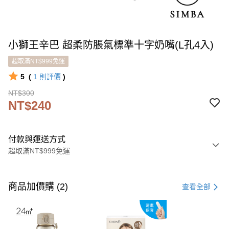
小獅王辛巴 超柔防脹氣標準十字奶嘴(L孔4入)
超取滿NT$999免運
5
(
1
則評價
)
NT$300
NT$240
付款與運送方式
超取滿NT$999免運
付款方式
信用卡一次付款
商品加價購 (2)
查看全部
LINE Pay
Apple Pay