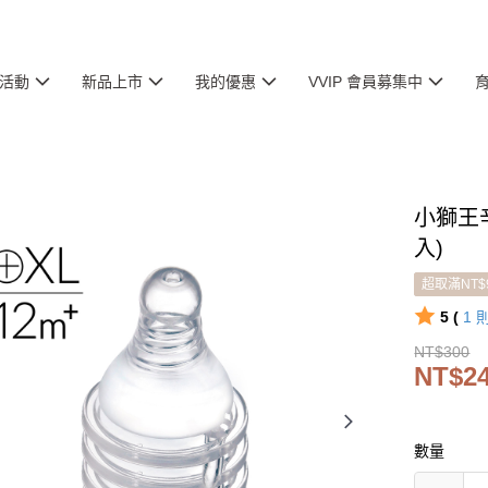
活動
新品上市
我的優惠
VVIP 會員募集中
小獅王
入)
超取滿NT$
5 (
1
NT$300
NT$2
數量