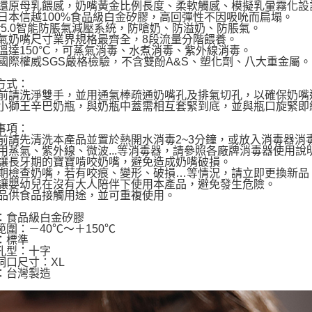
3.完整用
度還原母乳餵感，奶嘴黃金比例長度、柔軟觸感、模擬乳暈霧化設
【注意事
用日本信越100%食品級白金矽膠，高回彈性不因吸吮而扁塌。
宅配
spir5.0智能防脹氣減壓系統，防嗆奶、防溢奶、防脹氣。
１．透過由
脹氣奶嘴尺寸業界規格最齊全，8段流量分階餵養。
每筆NT$1
交易，需
高溫達150°C，可蒸氣消毒、水煮消毒、紫外線消毒。
求債權轉
過國際權威SGS嚴格檢驗，不含雙酚A&S、塑化劑、八大重金屬。
２．關於
https://aft
方式：
３．未成
用前請洗淨雙手，並用通氣棒疏通奶嘴孔及排氣切孔，以確保奶嘴
「AFTE
配小獅王辛巴奶瓶，與奶瓶中蓋需相互套緊到底，並與瓶口旋緊即
任。
事項：
４．使用「
用前請先清洗本產品並置於熱開水消毒2~3分鐘，或放入消毒器消
即時審查
使用蒸氣、紫外線、微波...等消毒器，請參照各廠牌消毒器使用說
結果請求
勿讓長牙期的寶寶啃咬奶嘴，避免造成奶嘴破損。
５．嚴禁
定期檢查奶嘴，若有咬痕、變形、破損…等情況，請立即更換新品
形，恩沛
勿讓嬰幼兒在沒有大人陪伴下使用本產品，避免發生危險。
動。
產品供食品接觸用途，並可重複使用。
：食品級白金矽膠
範圍：－40℃～＋150℃
：標準
孔型：十字
洞口尺寸：XL
：台灣製造