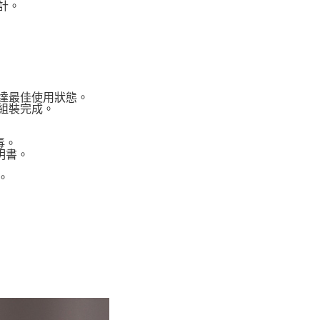
戶服務條款，請詳閱以下連結：
https://oppay.tw/userRule
計。
項】
恩沛科技股份有限公司提供之「AFTEE先享後付」服務完成之
00，滿NT$1,000(含以上)免運費
依本服務之必要範圍內提供個人資料，並將交易相關給付款項請
讓予恩沛科技股份有限公司。
個人資料處理事宜，請瀏覽以下網址：
ee.tw/terms/#terms3
年的使用者請事先徵得法定代理人或監護人之同意方可使用
達最佳使用狀態。
E先享後付」，若未經同意申辦者引起之損失，本公司不負相關責
組裝完成。
AFTEE先享後付」時，將依據個別帳號之用戶狀況，依本公司
毒。
核予不同之上限額度；若仍有額度不足之情形，本公司將視審查
明書。
用戶進行身份認證。
一人註冊多個帳號或使用他人資訊註冊。若發現惡意使用之情
。
科技股份有限公司將有權停止該用戶之使用額度並採取法律行