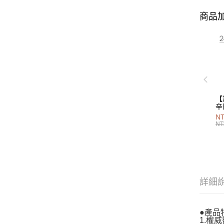
商品加
【
辛
P
NT
40
NT
詳細
●產品
1.權