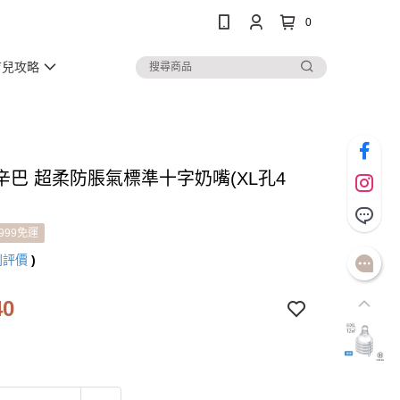
0
育兒攻略
辛巴 超柔防脹氣標準十字奶嘴(XL孔4
999免運
則評價
)
40