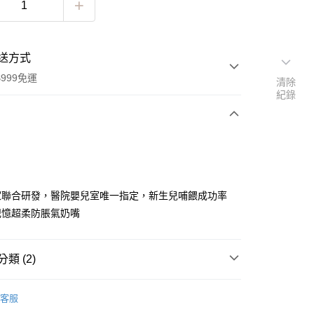
送方式
999免運
清除
紀錄
次付款
家聯合研發，醫院嬰兒室唯一指定，新生兒哺餵成功率
記憶超柔防脹氣奶嘴
類 (2)
y
餵養
Aspir 5.0超柔防脹氣奶嘴
客服