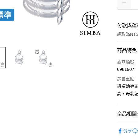
付款與運
超取滿NT$
付款方式
商品特色
信用卡一
商品編號
6981507
LINE Pay
銷售重點
Apple Pay
與婦幼專
高，母乳
街口支付
悠遊付
商品相關分
Google Pa
專業奶瓶
全盈+PAY
分享
全站商品