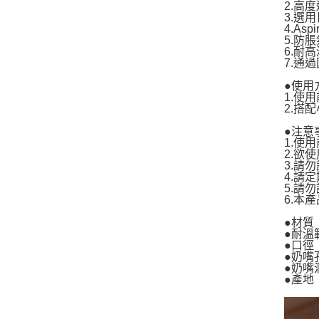
2.高
3.選
4.A
5.防
6.耐
7.通
●使用
1.使
2.搭
●注意
1.使
2.欲
3.請
4.請
5.請
6.本
●材質
●耐溫
●口徑
●奶嘴
●奶嘴
●產地