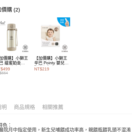
大哥付你
價購 (2)
相關說明
【大哥付
AFTEE先
1.本服務
2.付款方
相關說明
流程，驗
【關於「A
Hami Poin
完成交易
AFTEE
3.實際核
便利好安
相關說明
4.訂單成
１．簡單
「Hami
消。如遇
ATM付款
２．便利
信會員帳號後
加價購】小獅王
【加價購】小獅王
無法說明
３．安心
元)。
巴 蘊蜜鉑金
辛巴 Pointy 嬰兒口
【繳款方
PSU即飲水壺
腔清潔指套 (100
1.分期款
$499
NT$219
【「AFT
0ml
入)
運送方式
$664
醒簡訊。
１．於結帳
2.透過簡
付」結帳
付款後全
帳／街口支
２．訂單
３．收到繳
每筆NT$1
【注意事
／ATM／
1.本服務
※ 請注意
付款後萊
用戶於交
說明
商品規格
相關推薦
絡購買商品
每筆NT$1
款買賣價
先享後付
2.基於同
※ 交易是
付款後7-1
資料（包
是否繳費成
特色：
用，由本
付客戶支
威醫院月中指定使用，新生兒哺餵成功率高，親餵瓶餵乳頭不混淆
每筆NT$1