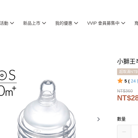
活動
新品上市
我的優惠
VVIP 會員募集中
小獅王
超取滿NT$
5 (
24
NT$360
NT$2
數量