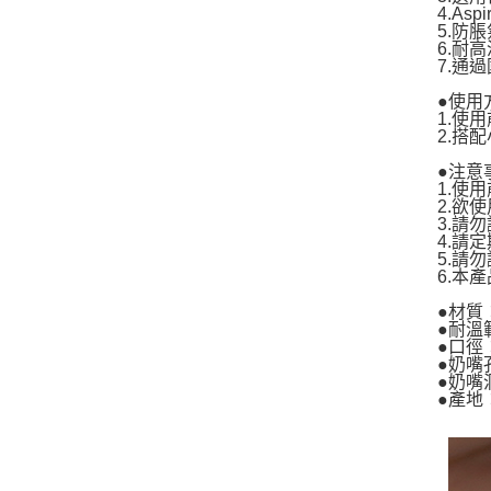
4.A
5.防
6.耐
7.通
●使用
1.使
2.搭
●注意
1.使
2.欲
3.請
4.請
5.請
6.本
●材質
●耐溫
●口徑
●奶嘴
●奶嘴
●產地