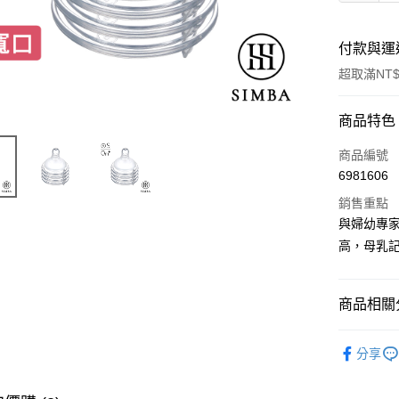
付款與運
超取滿NT$
付款方式
商品特色
信用卡一
商品編號
6981606
LINE Pay
銷售重點
Apple Pay
與婦幼專
高，母乳
街口支付
悠遊付
商品相關分
Google Pa
專業奶瓶
全盈+PAY
分享
全站商品
大哥付你