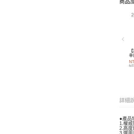
商品加
【
辛
P
NT
40
NT
詳細
●產品
1.權
2.高
3.選