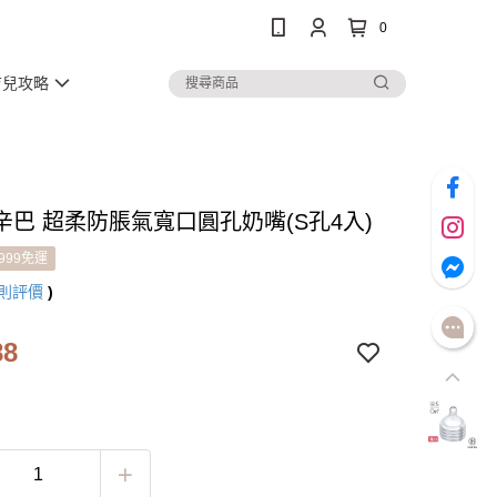
0
育兒攻略
辛巴 超柔防脹氣寬口圓孔奶嘴(S孔4入)
999免運
則評價
)
88