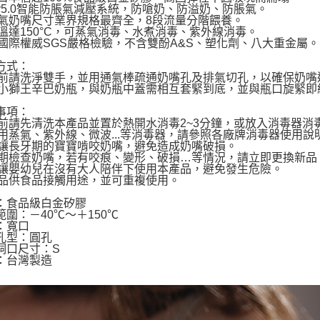
宅配
spir5.0智能防脹氣減壓系統，防嗆奶、防溢奶、防脹氣。
１．透過由
脹氣奶嘴尺寸業界規格最齊全，8段流量分階餵養。
每筆NT$1
交易，需
高溫達150°C，可蒸氣消毒、水煮消毒、紫外線消毒。
求債權轉
過國際權威SGS嚴格檢驗，不含雙酚A&S、塑化劑、八大重金屬。
２．關於
https://aft
方式：
３．未成
用前請洗淨雙手，並用通氣棒疏通奶嘴孔及排氣切孔，以確保奶嘴
「AFTE
配小獅王辛巴奶瓶，與奶瓶中蓋需相互套緊到底，並與瓶口旋緊即
任。
事項：
４．使用「
用前請先清洗本產品並置於熱開水消毒2~3分鐘，或放入消毒器消
即時審查
使用蒸氣、紫外線、微波...等消毒器，請參照各廠牌消毒器使用說
結果請求
勿讓長牙期的寶寶啃咬奶嘴，避免造成奶嘴破損。
５．嚴禁
定期檢查奶嘴，若有咬痕、變形、破損…等情況，請立即更換新品
形，恩沛
勿讓嬰幼兒在沒有大人陪伴下使用本產品，避免發生危險。
動。
產品供食品接觸用途，並可重複使用。
：食品級白金矽膠
範圍：－40℃～＋150℃
：寬口
孔型：圓孔
洞口尺寸：S
：台灣製造