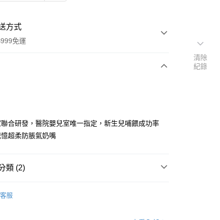
送方式
999免運
清除
紀錄
次付款
家聯合研發，醫院嬰兒室唯一指定，新生兒哺餵成功率
記憶超柔防脹氣奶嘴
類 (2)
y
餵養
Aspir 5.0超柔防脹氣奶嘴
客服
分期