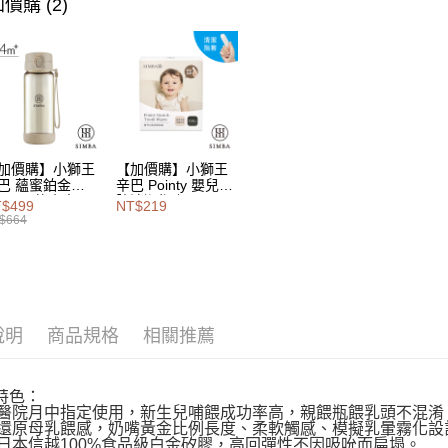
價購 (2)
相關說明
【大哥付
AFTEE先
1.本服務
2.付款方
相關說明
流程，驗
【關於「A
Hami Poin
完成交易
AFTEE
3.實際核
便利好安
相關說明
4.訂單成
１．簡單
「Hami
消。如遇
ATM付款
２．便利
信會員帳號後
加價購】小獅王
【加價購】小獅王
無法說明
３．安心
元)。
巴 蘊蜜鉑金
辛巴 Pointy 嬰兒口
【繳款方
PSU即飲水壺
腔清潔指套 (100
1.分期款
$499
NT$219
【「AFT
0ml
入)
運送方式
$664
醒簡訊。
１．於結帳
2.透過簡
付」結帳
付款後全
帳／街口支
２．訂單
３．收到繳
每筆NT$1
【注意事
／ATM／
1.本服務
※ 請注意
付款後萊
用戶於交
說明
商品規格
相關推薦
絡購買商品
每筆NT$1
款買賣價
先享後付
2.基於同
※ 交易是
付款後7-1
資料（包
是否繳費成
特色：
用，由本
付客戶支
威醫院月中指定使用，新生兒哺餵成功率高，親餵瓶餵乳頭不混淆
每筆NT$1
3.完整用
度還原母乳餵感，奶嘴黃金比例長度、柔軟觸感、模擬乳暈霧化設
【注意事
用日本信越100%食品級白金矽膠，高回彈性不因吸吮而扁塌。