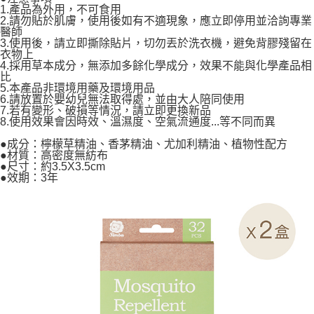
恩沛科技股份有限公司將有權停止該用戶之使用額度並採取法律行動。
1.產品為外用，不可食用
2.請勿貼於肌膚，使用後如有不適現象，應立即停用並洽詢專業
醫師
3.使用後，請立即撕除貼片，切勿丟於洗衣機，避免背膠殘留在
衣物上
4.採用草本成分，無添加多餘化學成分，效果不能與化學產品相
比
5.本產品非環境用藥及環境用品
6.請放置於嬰幼兒無法取得處，並由大人陪同使用
7.若有變形、破損等情況，請立即更換新品
8.使用效果會因時效、溫濕度、空氣流通度...等不同而異
●成分：檸檬草精油、香茅精油、尤加利精油、植物性配方
●材質：高密度無紡布
●尺寸：約3.5X3.5cm
●效期：3年