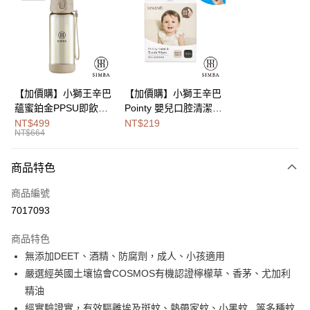
Apple Pay
街口支付
悠遊付
Google Pay
【加價購】小獅王辛巴
【加價購】小獅王辛巴
蘊蜜鉑金PPSU即飲水
Pointy 嬰兒口腔清潔指
全盈+PAY
壺400ml
套 (100入)
NT$499
NT$219
NT$664
大哥付你分期
相關說明
商品特色
【大哥付你分期使用說明】
AFTEE先享後付
1.本服務由台灣大哥大提供，台灣大哥大用戶可立即使用無須另外申請。
商品編號
2.付款方式選擇「大哥付你分期」，訂單成立後會自動跳轉到大哥付的交易
相關說明
流程，驗證手機門號後，選擇欲分期的期數、繳款截止日，確認付款後即完
7017093
【關於「AFTEE先享後付」】
成交易。
Hami Point
AFTEE先享後付是「在收到商品之後才付款」的支付方式。 讓您購物簡單
3.實際核准額度、可分期數及費用金額請依後續交易確認頁面所載為準。
商品特色
便利好安心！
相關說明
4.訂單成立30分鐘內，如未前往確認交易或遇審核未通過，訂單將自動取
１．簡單：不需註冊會員、不需綁卡、不需儲值。
無添加DEET、酒精、防腐劑，成人、小孩適用
「Hami Point」為中華電信所提供之點數服務，可於會員專區綁定中華電信
消。如遇「轉專審核」未通過狀況，表示未達大哥付你分期系統評分，恕無
２．便利：只要手機號碼，簡訊認證，即可結帳。
ATM付款
會員帳號後，即可在購物車使用 Hami Point 折抵消費金額 (1點等於1元)。
法說明評估內容。
嚴選經英國土壤協會COSMOS有機認證檸檬草、香茅、尤加利
３．安心：先確認商品／服務後，再付款。
【繳款方式說明】
精油
1.分期款項不併入電信帳單，「大哥付你分期」於每月結算日後寄送繳費提
運送方式
【「AFTEE先享後付」結帳流程】
經實驗證實，有效驅離埃及斑蚊、熱帶家蚊、小黑蚊...等多種蚊
醒簡訊。