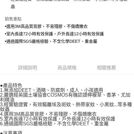
１．於結帳方式選擇「AFTEE先享後付」後，將跳轉至「AFTEE先享後付」
2.透過簡訊連結打開帳單後，可選擇「超商條碼／台灣大直營門市／銀行轉
付款後全家取貨
蟲
結帳頁面，進行簡訊認證並確認金額後，即可完成結帳。
帳／街口支付／iPASS MONEY」等通路繳費。
２．訂單成立數日內，您將收到繳費通知簡訊。
每筆NT$100，滿NT$999(含以上)免運費
３．收到繳費通知簡訊後14天內，點擊此簡訊中的連結，可透過四大超商／
銷售重點
【注意事項】
ATM／網路銀行／等多元方式進行付款，方視為交易完成。
付款後萊爾富取貨
1.本服務係由「台灣大哥大股份有限公司」（以下簡稱本公司）所提供，讓
•選用3M高品質背膠，不易殘膠、不傷嬌嫩衣
※ 請注意：結帳手續完成當下不需立刻繳費，但若您需要取消訂單，請聯絡
用戶於交易時，得透過本服務購買商品或服務，並由商店將買賣／分期付款
每筆NT$100，滿NT$1,000(含以上)免運費
•室內長達72小時有效保護，戶外長達12小時有效保護
購買商品的店家。未經商家同意取消之訂單仍視為有效，需透過AFTEE先享
買賣價金債權讓與本公司後，依約使用本公司帳單繳交帳款。
後付繳納相關費用。
•通過國際SGS嚴格檢驗，不含化學DEET、重金屬
2.基於同意付款使用「大哥付你分期」之契約關係目的，商店將以您的個人
付款後7-11取貨
※ 交易是否成功請以「AFTEE先享後付 」之結帳頁面顯示為準，若有關於
資料（包含姓名、電話或地址）提供予台灣大哥大進項蒐集、處理及利用，
是否繳費成功／繳費後需取消欲退款等相關疑問，請聯繫「AFTEE先享後付
每筆NT$100，滿NT$1,000(含以上)免運費
由本公司與您本人進行分期帳單所需資料之確認、核對及更正。
客戶支援中心」
https://netprotections.freshdesk.com/support/home
3.完整用戶服務條款，請詳閱以下連結：
https://oppay.tw/userRule
宅配
【注意事項】
詳細說明
商品規格
相關推薦
每筆NT$100，滿NT$1,000(含以上)免運費
１．透過由恩沛科技股份有限公司提供之「AFTEE先享後付」服務完成之交
易，需依本服務之必要範圍內提供個人資料，並將交易相關給付款項請求債
權轉讓予恩沛科技股份有限公司。
●產品特色
２．關於個人資料處理事宜，請瀏覽以下網址：
1.無添加DEET、酒精、防腐劑，成人、小孩適用
https://aftee.tw/terms/#terms3
2.嚴選經英國土壤協會COSMOS有機認證檸檬草、香茅、尤加
３．未成年的使用者請事先徵得法定代理人或監護人之同意方可使用
利精油
「AFTEE先享後付」，若未經同意申辦者引起之損失，本公司不負相關責
3.經實驗證實，有效驅離埃及斑蚊、熱帶家蚊、小黑蚊...等多種
蚊蟲
任。
4.選用3M高品質背膠，不易殘膠、不傷嬌嫩衣
４．使用「AFTEE先享後付」時，將依據個別帳號之用戶狀況，依本公司即
5.室內長達72小時有效保護，戶外長達12小時有效保護
時審查核予不同之上限額度；若仍有額度不足之情形，本公司將視審查結果
6.通過國際SGS嚴格檢驗，不含化學DEET、重金屬
請求用戶進行身份認證。
５．嚴禁一人註冊多個帳號或使用他人資訊註冊。若發現惡意使用之情形，
●注意事項