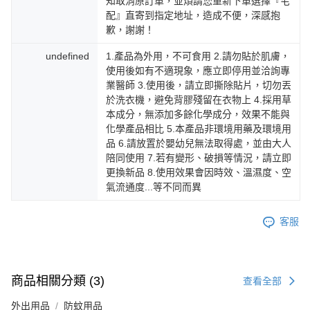
知取消原訂單，並煩請您重新下單選擇『宅
配』直寄到指定地址，造成不便，深感抱
歉，謝謝！
undefined
1.產品為外用，不可食用 2.請勿貼於肌膚，
使用後如有不適現象，應立即停用並洽詢專
業醫師 3.使用後，請立即撕除貼片，切勿丟
於洗衣機，避免背膠殘留在衣物上 4.採用草
本成分，無添加多餘化學成分，效果不能與
化學產品相比 5.本產品非環境用藥及環境用
品 6.請放置於嬰幼兒無法取得處，並由大人
陪同使用 7.若有變形、破損等情況，請立即
更換新品 8.使用效果會因時效、溫濕度、空
氣流通度...等不同而異
客服
商品相關分類 (3)
查看全部
外出用品
防蚊用品