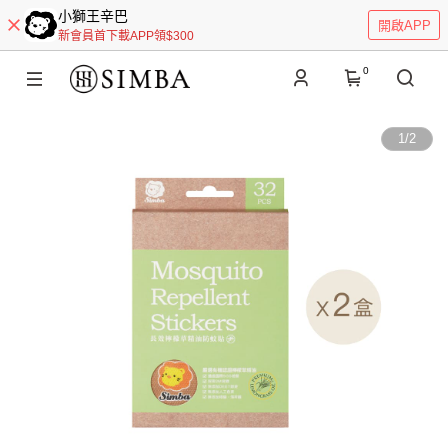
小獅王辛巴
開啟APP
新會員首下載APP領$300
0
1
/
2