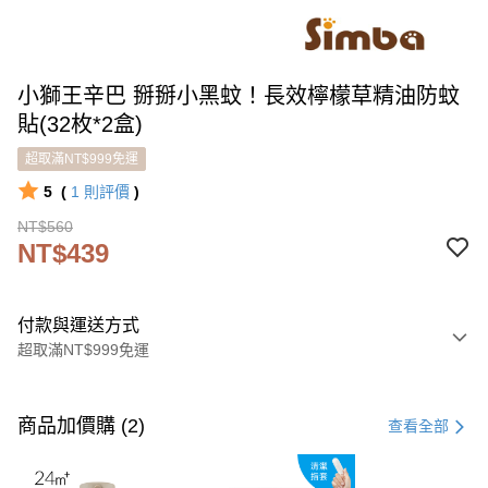
小獅王辛巴 掰掰小黑蚊！長效檸檬草精油防蚊
貼(32枚*2盒)
超取滿NT$999免運
5
(
1
則評價
)
NT$560
NT$439
付款與運送方式
超取滿NT$999免運
付款方式
信用卡一次付款
商品加價購 (2)
查看全部
LINE Pay