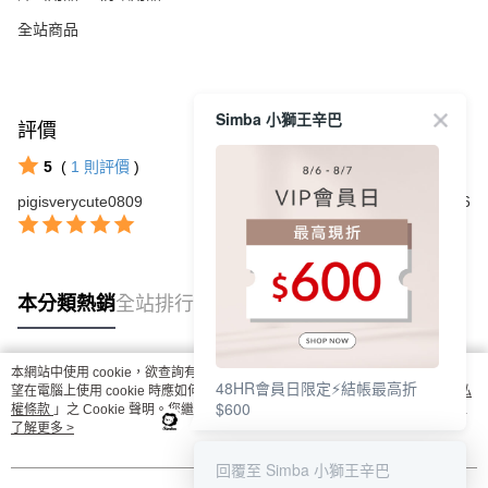
全站商品
Simba 小獅王辛巴
評價
查看全部
5
(
1
則評價
)
pigisverycute0809
2023/04/16
本分類熱銷
全站排行
本網站中使用 cookie，欲查詢有關本網站使用 cookie 方式之詳情，及若您不希
48HR會員日限定⚡結帳最高折
熱門標籤
望在電腦上使用 cookie 時應如何變更電腦的 cookie 設定，請參閱本網站「
隱私
$600
權條款
」之 Cookie 聲明。您繼續使用本網站即表示您同意本公司得按本網站使
用條款之 Cookie 聲明使用 cookie。
了解更多 >
回覆至 Simba 小獅王辛巴