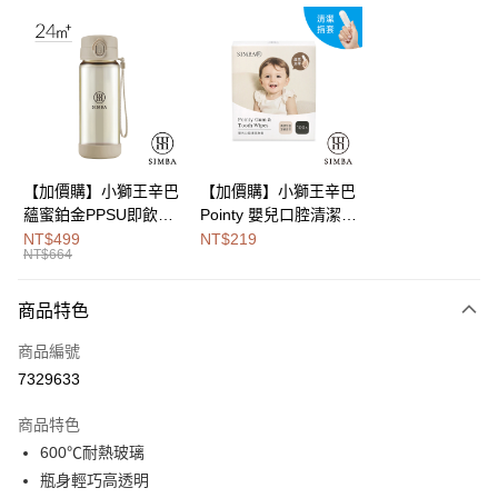
LINE Pay
Apple Pay
街口支付
悠遊付
Google Pay
【加價購】小獅王辛巴
【加價購】小獅王辛巴
蘊蜜鉑金PPSU即飲水
Pointy 嬰兒口腔清潔指
全盈+PAY
壺400ml
套 (100入)
NT$499
NT$219
NT$664
大哥付你分期
相關說明
商品特色
【大哥付你分期使用說明】
AFTEE先享後付
1.本服務由台灣大哥大提供，台灣大哥大用戶可立即使用無須另外申請。
商品編號
2.付款方式選擇「大哥付你分期」，訂單成立後會自動跳轉到大哥付的交易
相關說明
流程，驗證手機門號後，選擇欲分期的期數、繳款截止日，確認付款後即完
7329633
【關於「AFTEE先享後付」】
成交易。
Hami Point
AFTEE先享後付是「在收到商品之後才付款」的支付方式。 讓您購物簡單
3.實際核准額度、可分期數及費用金額請依後續交易確認頁面所載為準。
商品特色
便利好安心！
相關說明
4.訂單成立30分鐘內，如未前往確認交易或遇審核未通過，訂單將自動取
１．簡單：不需註冊會員、不需綁卡、不需儲值。
600℃耐熱玻璃
「Hami Point」為中華電信所提供之點數服務，可於會員專區綁定中華電信
消。如遇「轉專審核」未通過狀況，表示未達大哥付你分期系統評分，恕無
２．便利：只要手機號碼，簡訊認證，即可結帳。
ATM付款
會員帳號後，即可在購物車使用 Hami Point 折抵消費金額 (1點等於1元)。
法說明評估內容。
瓶身輕巧高透明
３．安心：先確認商品／服務後，再付款。
【繳款方式說明】