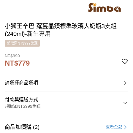
小獅王辛巴 蘿蔓晶鑽標準玻璃大奶瓶3支組
(240ml)-新生專用
超取滿NT$999免運
NT$990
NT$779
請選擇商品選項
付款與運送方式
超取滿NT$999免運
付款方式
信用卡一次付款
商品加價購 (2)
查看全部