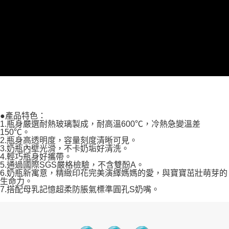
請求用戶進行身份認證。
５．嚴禁一人註冊多個帳號或使用他人資訊註冊。若發現惡意使用之情形，
恩沛科技股份有限公司將有權停止該用戶之使用額度並採取法律行動。
●產品特色：
1.瓶身嚴選耐熱玻璃製成，耐高溫600℃，冷熱急變溫差
150℃。
2.瓶身高透明度，容量刻度清晰可見。
3.奶瓶內壁光滑，不卡奶垢好清洗。
4.輕巧瓶身好攜帶。
5.通過國際SGS嚴格檢驗，不含雙酚A。
6.奶瓶新寓意，精緻印花完美演繹媽媽的愛，與寶寶茁壯萌芽的
生命力。
7.搭配母乳記憶超柔防脹氣標準圓孔S奶嘴。