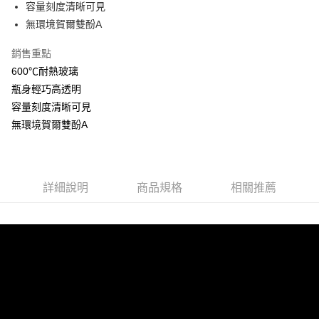
容量刻度清晰可見
1.分期款項不併入電信帳單，「大哥付你分期」於每月結算日後寄送繳費提
運送方式
【「AFTEE先享後付」結帳流程】
無環境賀爾雙酚A
醒簡訊。
１．於結帳方式選擇「AFTEE先享後付」後，將跳轉至「AFTEE先享後付」
2.透過簡訊連結打開帳單後，可選擇「超商條碼／台灣大直營門市／銀行轉
付款後全家取貨
結帳頁面，進行簡訊認證並確認金額後，即可完成結帳。
帳／街口支付／iPASS MONEY」等通路繳費。
銷售重點
２．訂單成立數日內，您將收到繳費通知簡訊。
每筆NT$100，滿NT$999(含以上)免運費
３．收到繳費通知簡訊後14天內，點擊此簡訊中的連結，可透過四大超商／
600℃耐熱玻璃
【注意事項】
ATM／網路銀行／等多元方式進行付款，方視為交易完成。
付款後萊爾富取貨
1.本服務係由「台灣大哥大股份有限公司」（以下簡稱本公司）所提供，讓
瓶身輕巧高透明
※ 請注意：結帳手續完成當下不需立刻繳費，但若您需要取消訂單，請聯絡
用戶於交易時，得透過本服務購買商品或服務，並由商店將買賣／分期付款
每筆NT$100，滿NT$1,000(含以上)免運費
容量刻度清晰可見
購買商品的店家。未經商家同意取消之訂單仍視為有效，需透過AFTEE先享
買賣價金債權讓與本公司後，依約使用本公司帳單繳交帳款。
後付繳納相關費用。
無環境賀爾雙酚A
2.基於同意付款使用「大哥付你分期」之契約關係目的，商店將以您的個人
付款後7-11取貨
※ 交易是否成功請以「AFTEE先享後付 」之結帳頁面顯示為準，若有關於
資料（包含姓名、電話或地址）提供予台灣大哥大進項蒐集、處理及利用，
是否繳費成功／繳費後需取消欲退款等相關疑問，請聯繫「AFTEE先享後付
每筆NT$100，滿NT$1,000(含以上)免運費
由本公司與您本人進行分期帳單所需資料之確認、核對及更正。
客戶支援中心」
https://netprotections.freshdesk.com/support/home
3.完整用戶服務條款，請詳閱以下連結：
https://oppay.tw/userRule
宅配
【注意事項】
詳細說明
商品規格
相關推薦
每筆NT$100，滿NT$1,000(含以上)免運費
１．透過由恩沛科技股份有限公司提供之「AFTEE先享後付」服務完成之交
易，需依本服務之必要範圍內提供個人資料，並將交易相關給付款項請求債
權轉讓予恩沛科技股份有限公司。
２．關於個人資料處理事宜，請瀏覽以下網址：
https://aftee.tw/terms/#terms3
３．未成年的使用者請事先徵得法定代理人或監護人之同意方可使用
「AFTEE先享後付」，若未經同意申辦者引起之損失，本公司不負相關責
任。
４．使用「AFTEE先享後付」時，將依據個別帳號之用戶狀況，依本公司即
時審查核予不同之上限額度；若仍有額度不足之情形，本公司將視審查結果