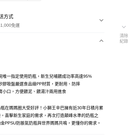
送方式
1,000免運
清除
紀錄
次付款
院唯一指定使用奶瓶，新生兒哺餵成功率高達95%
矽膠吸盤嚴選食品級PP材質，更耐用、防摔
寶小口，方便餵泥、餵湯汁兩用進食
奶瓶在媽媽圈大受好評！小獅王辛巴擁有近30年日積月累
y
驗，直擊新生家庭的需求，再次打造顛峰水準的奶瓶之
金PPSU防脹氣奶瓶與世界媽媽共鳴，更懂你的需求。
分期