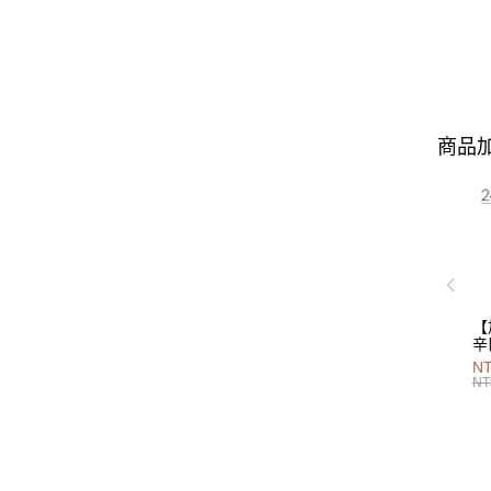
商品加
【
辛
P
NT
40
NT