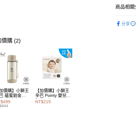
相關說明
商品相關分
【大哥付
AFTEE先
1.本服務
新生彌月
2.付款方
相關說明
分享
流程，驗
【關於「A
飲食訓練
Hami Poin
完成交易
AFTEE
3.實際核
便利好安
相關說明
飲食訓練
價購 (2)
4.訂單成
１．簡單
「Hami
消。如遇
ATM付款
２．便利
全站商品
信會員帳號後
無法說明
３．安心
元)。
【繳款方
新生彌月
1.分期款
【「AFT
運送方式
醒簡訊。
★初生送禮
１．於結帳
2.透過簡
付」結帳
宅配
帳／街口支
２．訂單
３．收到繳
每筆NT$1
【注意事
加價購】小獅王
【加價購】小獅王
／ATM／
1.本服務
巴 蘊蜜鉑金
辛巴 Pointy 嬰兒口
※ 請注意
PSU即飲水壺
腔清潔指套 (100
用戶於交
$499
NT$219
絡購買商品
0ml
入)
款買賣價
$664
先享後付
2.基於同
※ 交易是
資料（包
是否繳費成
用，由本
付客戶支
3.完整用
【注意事