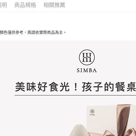
１．透過由
說明
商品規格
相關推薦
交易，需
求債權轉
２．關於
https://aft
３．未成
帶顏色僅供參考，再請依實際商品為主。
「AFTE
任。
４．使用「
即時審查
結果請求
５．嚴禁
形，恩沛
動。