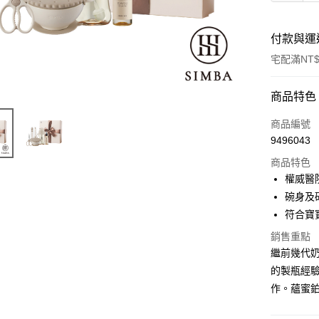
付款與運
宅配滿NT$
付款方式
商品特色
信用卡一
商品編號
9496043
LINE Pay
商品特色
Apple Pay
權威醫
碗身及
街口支付
符合寶
悠遊付
銷售重點
繼前幾代
Google Pa
的製瓶經
全盈+PAY
作。蘊蜜鉑
大哥付你