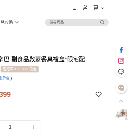
0
育兒攻略
辛巴 副食品啟蒙餐具禮盒*限宅配
宅配滿NT$1,000免運
則評價
)
399