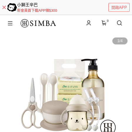
小獅王辛巴
開啟APP
新會員首下載APP領$300
0
1
/
4