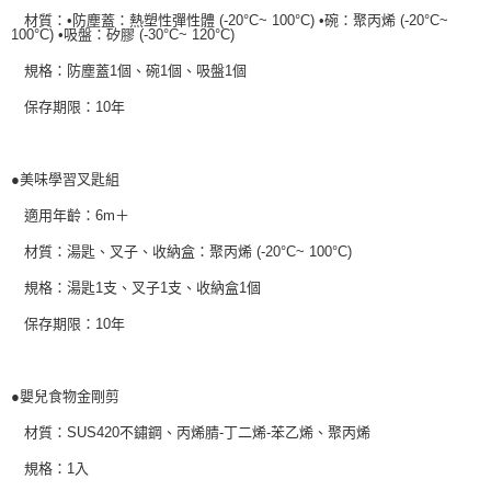
恩沛科技股份有限公司將有權停止該用戶之使用額度並採取法律行動。
材質：•防塵蓋：熱塑性彈性體 (-20°C~ 100°C) •碗：聚丙烯 (-20°C~
100°C) •吸盤：矽膠 (-30°C~ 120°C)
規格：防塵蓋1個、碗1個、吸盤1個
保存期限：10年
●美味學習叉匙組
適用年齡：6m＋
材質：湯匙、叉子、收納盒：聚丙烯 (-20°C~ 100°C)
規格：湯匙1支、叉子1支、收納盒1個
保存期限：10年
●嬰兒食物金剛剪
材質：SUS420不鏽鋼、丙烯腈-丁二烯-苯乙烯、聚丙烯
規格：1入