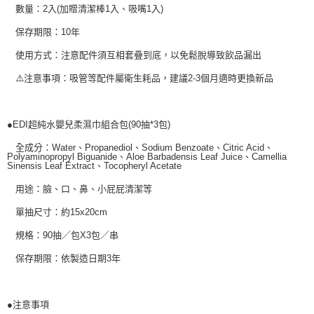
數量：2入(加贈清潔棒1入、吸嘴1入)
保存期限：10年
使用方式：注意配件須互相套疊到底，以免鬆脫導致飲品漏出
⚠️注意事項：吸管等配件屬衛生耗品，建議2-3個月適時更換新品
●EDI超純水嬰兒柔濕巾組合包(90抽*3包)
全成分：Water、Propanediol、Sodium Benzoate、Citric Acid、
Polyaminopropyl Biguanide、Aloe Barbadensis Leaf Juice、Camellia
Sinensis Leaf Extract、Tocopheryl Acetate
用途：臉、口、鼻、小屁屁清潔等
單抽尺寸：約15x20cm
規格：90抽／包X3包／串
保存期限：依製造日期3年
●注意事項