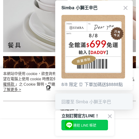
Simba 小獅王辛巴
本網站中使用 cookie，欲查詢有關本網站使用 cookie 方式之詳情，及若您不希
望在電腦上使用 cookie 時應如何變更電腦的 cookie 設定，請參閱本網站「
隱私
8/8 限定 ⏰ 下單加碼送$8888點
權條款
」之 Cookie 聲明。您繼續使用本網站即表示您同意本公司得按本網站使
用條款之 Cookie 聲明使用 cookie。
了解更多 >
回覆至 Simba 小獅王辛巴
我知道了
立刻訂閱官方LINE！
連結 LINE 帳號