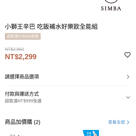
小獅王辛巴 吃飯補水好樂飲全能組
超取滿NT$999免運
NT$2,960
NT$2,299
請選擇商品選項
付款與運送方式
超取滿NT$999免運
付款方式
信用卡一次付款
商品加價購 (2)
查看全部
LINE Pay