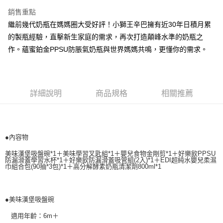
醒簡訊。
１．於結帳方式選擇「AFTEE先享後付」後，將跳轉至「AFTEE先享後付」
銷售重點
2.透過簡訊連結打開帳單後，可選擇「超商條碼／台灣大直營門市／銀行轉
付款後全家取貨
結帳頁面，進行簡訊認證並確認金額後，即可完成結帳。
帳／街口支付／iPASS MONEY」等通路繳費。
繼前幾代奶瓶在媽媽圈大受好評！小獅王辛巴擁有近30年日積月累
２．訂單成立數日內，您將收到繳費通知簡訊。
每筆NT$100，滿NT$999(含以上)免運費
３．收到繳費通知簡訊後14天內，點擊此簡訊中的連結，可透過四大超商／
的製瓶經驗，直擊新生家庭的需求，再次打造顛峰水準的奶瓶之
【注意事項】
ATM／網路銀行／等多元方式進行付款，方視為交易完成。
付款後萊爾富取貨
1.本服務係由「台灣大哥大股份有限公司」（以下簡稱本公司）所提供，讓
作。蘊蜜鉑金PPSU防脹氣奶瓶與世界媽媽共鳴，更懂你的需求。
※ 請注意：結帳手續完成當下不需立刻繳費，但若您需要取消訂單，請聯絡
用戶於交易時，得透過本服務購買商品或服務，並由商店將買賣／分期付款
每筆NT$100，滿NT$1,000(含以上)免運費
購買商品的店家。未經商家同意取消之訂單仍視為有效，需透過AFTEE先享
買賣價金債權讓與本公司後，依約使用本公司帳單繳交帳款。
後付繳納相關費用。
2.基於同意付款使用「大哥付你分期」之契約關係目的，商店將以您的個人
付款後7-11取貨
※ 交易是否成功請以「AFTEE先享後付 」之結帳頁面顯示為準，若有關於
資料（包含姓名、電話或地址）提供予台灣大哥大進項蒐集、處理及利用，
是否繳費成功／繳費後需取消欲退款等相關疑問，請聯繫「AFTEE先享後付
每筆NT$100，滿NT$1,000(含以上)免運費
詳細說明
商品規格
相關推薦
由本公司與您本人進行分期帳單所需資料之確認、核對及更正。
客戶支援中心」
https://netprotections.freshdesk.com/support/home
3.完整用戶服務條款，請詳閱以下連結：
https://oppay.tw/userRule
宅配
【注意事項】
每筆NT$100，滿NT$1,000(含以上)免運費
１．透過由恩沛科技股份有限公司提供之「AFTEE先享後付」服務完成之交
易，需依本服務之必要範圍內提供個人資料，並將交易相關給付款項請求債
●內容物
權轉讓予恩沛科技股份有限公司。
２．關於個人資料處理事宜，請瀏覽以下網址：
美味漢堡吸盤碗*1＋美味學習叉匙組*1＋嬰兒食物金剛剪*1＋好樂飲PPSU
防漏滑蓋學習水杯*1＋好樂飲防漏滑蓋吸管組(2入)*1＋EDI超純水嬰兒柔濕
https://aftee.tw/terms/#terms3
巾組合包(90抽*3包)*1＋高分解酵素奶瓶清潔劑800ml*1
３．未成年的使用者請事先徵得法定代理人或監護人之同意方可使用
「AFTEE先享後付」，若未經同意申辦者引起之損失，本公司不負相關責
任。
４．使用「AFTEE先享後付」時，將依據個別帳號之用戶狀況，依本公司即
●美味漢堡吸盤碗
時審查核予不同之上限額度；若仍有額度不足之情形，本公司將視審查結果
請求用戶進行身份認證。
適用年齡：6m＋
５．嚴禁一人註冊多個帳號或使用他人資訊註冊。若發現惡意使用之情形，