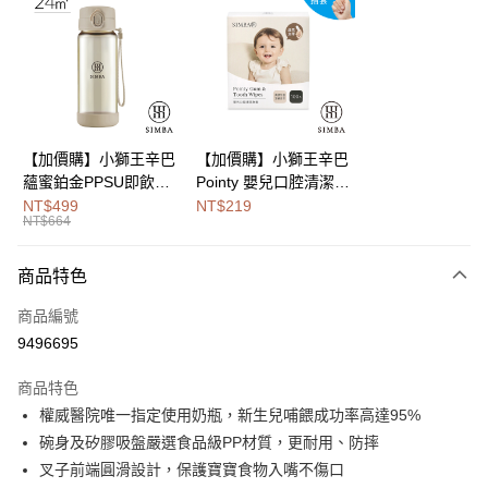
Apple Pay
街口支付
悠遊付
Google Pay
【加價購】小獅王辛巴
【加價購】小獅王辛巴
蘊蜜鉑金PPSU即飲水
Pointy 嬰兒口腔清潔指
全盈+PAY
壺400ml
套 (100入)
NT$499
NT$219
NT$664
大哥付你分期
相關說明
商品特色
【大哥付你分期使用說明】
AFTEE先享後付
1.本服務由台灣大哥大提供，台灣大哥大用戶可立即使用無須另外申請。
商品編號
2.付款方式選擇「大哥付你分期」，訂單成立後會自動跳轉到大哥付的交易
相關說明
流程，驗證手機門號後，選擇欲分期的期數、繳款截止日，確認付款後即完
9496695
【關於「AFTEE先享後付」】
成交易。
Hami Point
AFTEE先享後付是「在收到商品之後才付款」的支付方式。 讓您購物簡單
3.實際核准額度、可分期數及費用金額請依後續交易確認頁面所載為準。
商品特色
便利好安心！
相關說明
4.訂單成立30分鐘內，如未前往確認交易或遇審核未通過，訂單將自動取
１．簡單：不需註冊會員、不需綁卡、不需儲值。
權威醫院唯一指定使用奶瓶，新生兒哺餵成功率高達95%
「Hami Point」為中華電信所提供之點數服務，可於會員專區綁定中華電信
消。如遇「轉專審核」未通過狀況，表示未達大哥付你分期系統評分，恕無
２．便利：只要手機號碼，簡訊認證，即可結帳。
ATM付款
會員帳號後，即可在購物車使用 Hami Point 折抵消費金額 (1點等於1元)。
法說明評估內容。
碗身及矽膠吸盤嚴選食品級PP材質，更耐用、防摔
３．安心：先確認商品／服務後，再付款。
【繳款方式說明】
叉子前端圓滑設計，保護寶寶食物入嘴不傷口
1.分期款項不併入電信帳單，「大哥付你分期」於每月結算日後寄送繳費提
運送方式
【「AFTEE先享後付」結帳流程】