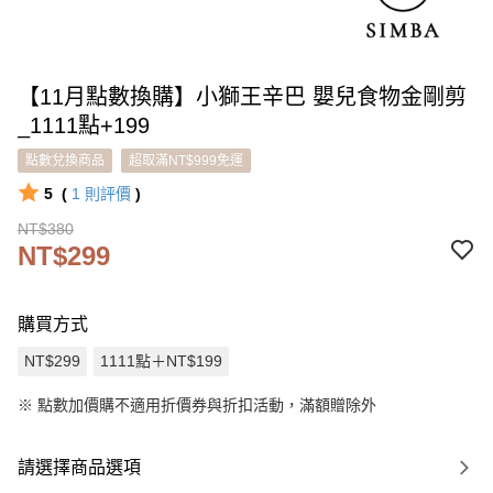
【11月點數換購】小獅王辛巴 嬰兒食物金剛剪
_1111點+199
點數兌換商品
超取滿NT$999免運
5
(
1
則評價
)
NT$380
NT$299
購買方式
NT$299
1111點＋NT$199
※
點數加價購不適用折價券與折扣活動，滿額贈除外
請選擇商品選項