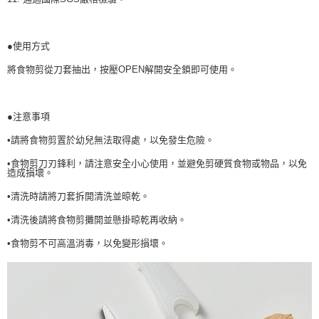
權轉讓予恩沛科技股份有限公司。
２．關於個人資料處理事宜，請瀏覽以下網址：
https://aftee.tw/terms/#terms3
３．未成年的使用者請事先徵得法定代理人或監護人之同意方可使用
●使用方式
「AFTEE先享後付」，若未經同意申辦者引起之損失，本公司不負相關責
將食物剪從刀套抽出，按壓OPEN解開安全鎖即可使用。
任。
４．使用「AFTEE先享後付」時，將依據個別帳號之用戶狀況，依本公司即
時審查核予不同之上限額度；若仍有額度不足之情形，本公司將視審查結果
請求用戶進行身份認證。
●注意事項
５．嚴禁一人註冊多個帳號或使用他人資訊註冊。若發現惡意使用之情形，
恩沛科技股份有限公司將有權停止該用戶之使用額度並採取法律行動。
•請將食物剪置於幼兒無法取得處，以免發生危險。
•食物剪刀刃鋒利，請注意安全小心使用，並避免剪硬質食物或物品，以免
造成損壞。
•清洗時請將刀套拆開清洗並晾乾。
•清洗後請將食物剪攤開並懸掛晾乾再收納。
•食物剪不可高溫消毒，以免變形損壞。