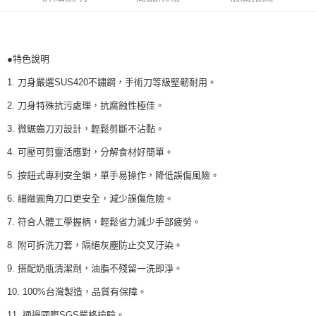
2.付款方式選擇「大哥付你分期」，訂單成立後會自動跳轉到大哥付的交易
相關說明
流程，驗證手機門號後，選擇欲分期的期數、繳款截止日，確認付款後即完
【關於「AFTEE先享後付」】
成交易。
Hami Point
AFTEE先享後付是「在收到商品之後才付款」的支付方式。 讓您購物簡單
3.實際核准額度、可分期數及費用金額請依後續交易確認頁面所載為準。
便利好安心！
相關說明
●特色說明
4.訂單成立30分鐘內，如未前往確認交易或遇審核未通過，訂單將自動取
１．簡單：不需註冊會員、不需綁卡、不需儲值。
「Hami Point」為中華電信所提供之點數服務，可於會員專區綁定中華電信
消。如遇「轉專審核」未通過狀況，表示未達大哥付你分期系統評分，恕無
２．便利：只要手機號碼，簡訊認證，即可結帳。
1. 刀身嚴選SUS420不鏽鋼，手術刀等級堅韌耐用。
ATM付款
會員帳號後，即可在購物車使用 Hami Point 折抵消費金額 (1點等於1元)。
法說明評估內容。
３．安心：先確認商品／服務後，再付款。
【繳款方式說明】
2. 刀身特殊抗污處理，抗腐蝕性極佳。
1.分期款項不併入電信帳單，「大哥付你分期」於每月結算日後寄送繳費提
運送方式
【「AFTEE先享後付」結帳流程】
醒簡訊。
3. 微鋸齒刀刃設計，輕鬆剪斷不沾黏。
１．於結帳方式選擇「AFTEE先享後付」後，將跳轉至「AFTEE先享後付」
2.透過簡訊連結打開帳單後，可選擇「超商條碼／台灣大直營門市／銀行轉
付款後全家取貨
結帳頁面，進行簡訊認證並確認金額後，即可完成結帳。
4. 可壓可剪靈活應對，分解食材好簡單。
帳／街口支付／iPASS MONEY」等通路繳費。
２．訂單成立數日內，您將收到繳費通知簡訊。
每筆NT$100，滿NT$999(含以上)免運費
３．收到繳費通知簡訊後14天內，點擊此簡訊中的連結，可透過四大超商／
5. 按鈕式專利安全鎖，單手易操作，降低誤傷風險。
【注意事項】
ATM／網路銀行／等多元方式進行付款，方視為交易完成。
付款後萊爾富取貨
1.本服務係由「台灣大哥大股份有限公司」（以下簡稱本公司）所提供，讓
※ 請注意：結帳手續完成當下不需立刻繳費，但若您需要取消訂單，請聯絡
6. 細緻圓角刀口更安全，減少誤傷危險。
用戶於交易時，得透過本服務購買商品或服務，並由商店將買賣／分期付款
每筆NT$100，滿NT$1,000(含以上)免運費
購買商品的店家。未經商家同意取消之訂單仍視為有效，需透過AFTEE先享
買賣價金債權讓與本公司後，依約使用本公司帳單繳交帳款。
後付繳納相關費用。
7. 符合人體工學握柄，輕鬆省力減少手部疲勞。
2.基於同意付款使用「大哥付你分期」之契約關係目的，商店將以您的個人
付款後7-11取貨
※ 交易是否成功請以「AFTEE先享後付 」之結帳頁面顯示為準，若有關於
資料（包含姓名、電話或地址）提供予台灣大哥大進項蒐集、處理及利用，
8. 附可拆洗刀套，隔絕灰塵防止交叉汙染。
是否繳費成功／繳費後需取消欲退款等相關疑問，請聯繫「AFTEE先享後付
每筆NT$100，滿NT$1,000(含以上)免運費
由本公司與您本人進行分期帳單所需資料之確認、核對及更正。
客戶支援中心」
https://netprotections.freshdesk.com/support/home
3.完整用戶服務條款，請詳閱以下連結：
https://oppay.tw/userRule
9. 搭配奶瓶清潔劑，油脂不殘留一洗即淨。
宅配
【注意事項】
10. 100%台灣製造，品質有保障。
每筆NT$100，滿NT$1,000(含以上)免運費
１．透過由恩沛科技股份有限公司提供之「AFTEE先享後付」服務完成之交
易，需依本服務之必要範圍內提供個人資料，並將交易相關給付款項請求債
11. 通過國際SGS嚴格檢驗。