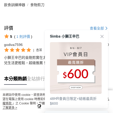
飲食訓練神器
食物剪刀
評價
查看全部
Simba 小獅王辛巴
5
(
1
則評價
)
godiva7596
2025/06/10
|
杏茶
小獅王辛巴的金剛剪實在太好用了，剪食物的時候非常方便，讓育
兒生活更輕鬆，超級推薦！
本分類熱銷
全站排行
本網站中使用 cookie，欲查詢有關本網站使用 cookie 方式之詳情，及若您不希
48HR會員日限定⚡結帳最高折
熱門標籤
望在電腦上使用 cookie 時應如何變更電腦的 cookie 設定，請參閱本網站「
隱私
$600
權條款
」之 Cookie 聲明。您繼續使用本網站即表示您同意本公司得按本網站使
用條款之 Cookie 聲明使用 cookie。
了解更多 >