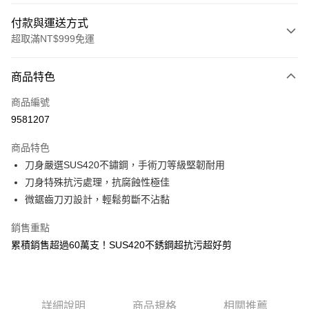
付款與運送方式
超取滿NT$999免運
付款方式
商品特色
信用卡一次付款
商品編號
LINE Pay
9581207
Apple Pay
商品特色
街口支付
刀身嚴選SUS420不鏽鋼，手術刀等級堅韌耐用
刀身特殊抗污處理，抗腐蝕性極佳
悠遊付
微鋸齒刀刃設計，輕鬆剪斷不沾黏
Google Pay
銷售重點
全盈+PAY
累積銷售超過60萬支！SUS420不銹鋼超抗污超好剪
大哥付你分期
相關說明
【大哥付你分期使用說明】
詳細說明
商品規格
相關推薦
AFTEE先享後付
1.本服務由台灣大哥大提供，台灣大哥大用戶可立即使用無須另外申請。