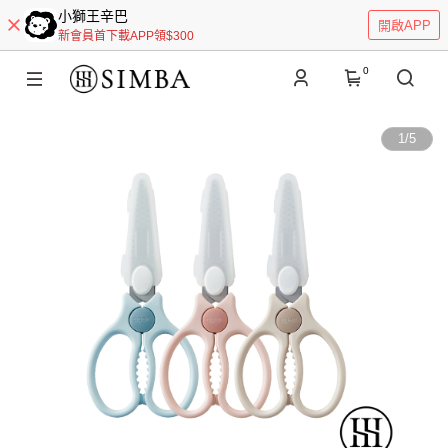
小獅王辛巴
開啟APP
新會員首下載APP領$300
0
1
/
5