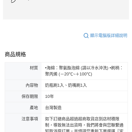
顯示電腦版詳細說明
商品規格
材質
•海綿：聚氨酯泡綿 (請以冷水沖洗) •刷柄：
聚丙烯 (－20℃~＋100℃)
內容物
奶瓶刷1入、奶嘴刷1入
保存期限
10年
產地
台灣製造
注意事項
如下訂總商品超過超商取貨店到店材積限
制，導致無法出貨時，我們將會與您聯繫通
知取消原訂單，並煩請您重新下單選擇『宅