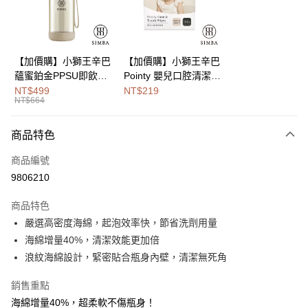
街口支付
悠遊付
Google Pay
【加價購】小獅王辛巴
【加價購】小獅王辛巴
蘊蜜鉑金PPSU即飲水
Pointy 嬰兒口腔清潔指
全盈+PAY
壺400ml
套 (100入)
NT$499
NT$219
NT$664
大哥付你分期
相關說明
商品特色
【大哥付你分期使用說明】
AFTEE先享後付
1.本服務由台灣大哥大提供，台灣大哥大用戶可立即使用無須另外申請。
商品編號
2.付款方式選擇「大哥付你分期」，訂單成立後會自動跳轉到大哥付的交易
相關說明
流程，驗證手機門號後，選擇欲分期的期數、繳款截止日，確認付款後即完
9806210
【關於「AFTEE先享後付」】
成交易。
Hami Point
AFTEE先享後付是「在收到商品之後才付款」的支付方式。 讓您購物簡單
3.實際核准額度、可分期數及費用金額請依後續交易確認頁面所載為準。
商品特色
便利好安心！
相關說明
4.訂單成立30分鐘內，如未前往確認交易或遇審核未通過，訂單將自動取
１．簡單：不需註冊會員、不需綁卡、不需儲值。
嚴選高密度海綿，起泡效率快，節省洗劑用量
「Hami Point」為中華電信所提供之點數服務，可於會員專區綁定中華電信
消。如遇「轉專審核」未通過狀況，表示未達大哥付你分期系統評分，恕無
２．便利：只要手機號碼，簡訊認證，即可結帳。
ATM付款
會員帳號後，即可在購物車使用 Hami Point 折抵消費金額 (1點等於1元)。
法說明評估內容。
海綿增量40%，清潔效能更加倍
３．安心：先確認商品／服務後，再付款。
【繳款方式說明】
浪紋海綿設計，緊密貼合瓶身內壁，清潔無死角
1.分期款項不併入電信帳單，「大哥付你分期」於每月結算日後寄送繳費提
運送方式
【「AFTEE先享後付」結帳流程】
醒簡訊。
１．於結帳方式選擇「AFTEE先享後付」後，將跳轉至「AFTEE先享後付」
銷售重點
2.透過簡訊連結打開帳單後，可選擇「超商條碼／台灣大直營門市／銀行轉
付款後全家取貨
結帳頁面，進行簡訊認證並確認金額後，即可完成結帳。
帳／街口支付／iPASS MONEY」等通路繳費。
海綿增量40%，超柔軟不傷瓶身！
２．訂單成立數日內，您將收到繳費通知簡訊。