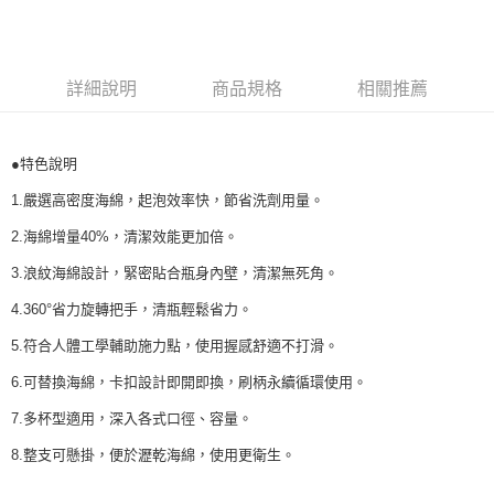
每筆NT$100，滿NT$999(含以上)免運費
３．收到繳費通知簡訊後14天內，點擊此簡訊中的連結，可透過四大超商／
【注意事項】
ATM／網路銀行／等多元方式進行付款，方視為交易完成。
付款後萊爾富取貨
1.本服務係由「台灣大哥大股份有限公司」（以下簡稱本公司）所提供，讓
※ 請注意：結帳手續完成當下不需立刻繳費，但若您需要取消訂單，請聯絡
用戶於交易時，得透過本服務購買商品或服務，並由商店將買賣／分期付款
每筆NT$100，滿NT$1,000(含以上)免運費
購買商品的店家。未經商家同意取消之訂單仍視為有效，需透過AFTEE先享
買賣價金債權讓與本公司後，依約使用本公司帳單繳交帳款。
詳細說明
商品規格
相關推薦
後付繳納相關費用。
2.基於同意付款使用「大哥付你分期」之契約關係目的，商店將以您的個人
付款後7-11取貨
※ 交易是否成功請以「AFTEE先享後付 」之結帳頁面顯示為準，若有關於
資料（包含姓名、電話或地址）提供予台灣大哥大進項蒐集、處理及利用，
是否繳費成功／繳費後需取消欲退款等相關疑問，請聯繫「AFTEE先享後付
每筆NT$100，滿NT$1,000(含以上)免運費
由本公司與您本人進行分期帳單所需資料之確認、核對及更正。
客戶支援中心」
https://netprotections.freshdesk.com/support/home
●特色說明
3.完整用戶服務條款，請詳閱以下連結：
https://oppay.tw/userRule
宅配
【注意事項】
1.嚴選高密度海綿，起泡效率快，節省洗劑用量。
每筆NT$100，滿NT$1,000(含以上)免運費
１．透過由恩沛科技股份有限公司提供之「AFTEE先享後付」服務完成之交
易，需依本服務之必要範圍內提供個人資料，並將交易相關給付款項請求債
2.海綿增量40%，清潔效能更加倍。
權轉讓予恩沛科技股份有限公司。
２．關於個人資料處理事宜，請瀏覽以下網址：
3.浪紋海綿設計，緊密貼合瓶身內壁，清潔無死角。
https://aftee.tw/terms/#terms3
4.360°省力旋轉把手，清瓶輕鬆省力。
３．未成年的使用者請事先徵得法定代理人或監護人之同意方可使用
「AFTEE先享後付」，若未經同意申辦者引起之損失，本公司不負相關責
5.符合人體工學輔助施力點，使用握感舒適不打滑。
任。
４．使用「AFTEE先享後付」時，將依據個別帳號之用戶狀況，依本公司即
6.可替換海綿，卡扣設計即開即換，刷柄永續循環使用。
時審查核予不同之上限額度；若仍有額度不足之情形，本公司將視審查結果
請求用戶進行身份認證。
7.多杯型適用，深入各式口徑、容量。
５．嚴禁一人註冊多個帳號或使用他人資訊註冊。若發現惡意使用之情形，
恩沛科技股份有限公司將有權停止該用戶之使用額度並採取法律行動。
8.整支可懸掛，便於瀝乾海綿，使用更衛生。