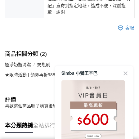
配』直寄到指定地址，造成不便，深感抱
歉，謝謝！
客服
商品相關分類 (2)
極淨奶瓶清潔
奶瓶刷
Simba 小獅王辛巴
★限時活動 | 領券再折988 👉
清潔專區 | 3件79折
評價
喜歡這個商品嗎？購買後給他一個好評吧
本分類熱銷
全站排行