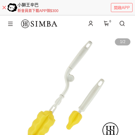
小獅王辛巴
開啟APP
新會員首下載APP領$300
0
1
/
2