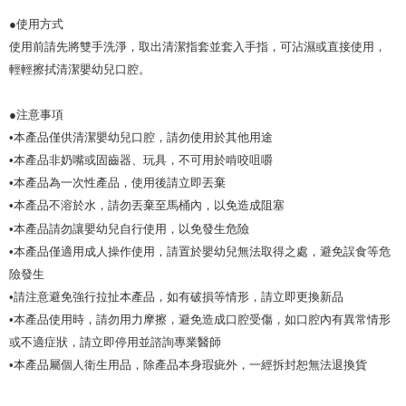
恩沛科技股份有限公司將有權停止該用戶之使用額度並採取法律行動。
使用方式
●
使用前請先將雙手洗淨，取出清潔指套並套入手指，可沾濕或直接使用，
輕輕擦拭清潔嬰幼兒口腔。
注意事項
●
•本產品僅供清潔嬰幼兒口腔，請勿使用於其他用途
•本產品非奶嘴或固齒器、玩具，不可用於啃咬咀嚼
•本產品為一次性產品，使用後請立即丟棄
•本產品不溶於水，請勿丟棄至馬桶內，以免造成阻塞
•本產品請勿讓嬰幼兒自行使用，以免發生危險
•本產品僅適用成人操作使用，請置於嬰幼兒無法取得之處，避免誤食等危
險發生
•請注意避免強行拉扯本產品，如有破損等情形，請立即更換新品
•本產品使用時，請勿用力摩擦，避免造成口腔受傷，如口腔內有異常情形
或不適症狀，請立即停用並諮詢專業醫師
•本產品屬個人衛生用品，除產品本身瑕疵外，一經拆封恕無法退換貨