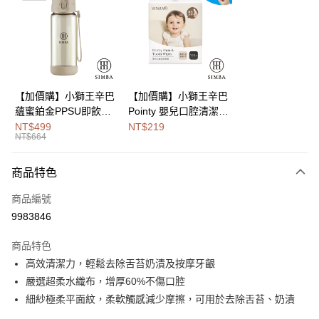
Apple Pay
街口支付
悠遊付
Google Pay
【加價購】小獅王辛巴
【加價購】小獅王辛巴
蘊蜜鉑金PPSU即飲水
Pointy 嬰兒口腔清潔指
全盈+PAY
壺400ml
套 (100入)
NT$499
NT$219
NT$664
大哥付你分期
相關說明
商品特色
【大哥付你分期使用說明】
AFTEE先享後付
1.本服務由台灣大哥大提供，台灣大哥大用戶可立即使用無須另外申請。
商品編號
2.付款方式選擇「大哥付你分期」，訂單成立後會自動跳轉到大哥付的交易
相關說明
流程，驗證手機門號後，選擇欲分期的期數、繳款截止日，確認付款後即完
9983846
【關於「AFTEE先享後付」】
成交易。
Hami Point
AFTEE先享後付是「在收到商品之後才付款」的支付方式。 讓您購物簡單
3.實際核准額度、可分期數及費用金額請依後續交易確認頁面所載為準。
商品特色
便利好安心！
相關說明
4.訂單成立30分鐘內，如未前往確認交易或遇審核未通過，訂單將自動取
１．簡單：不需註冊會員、不需綁卡、不需儲值。
高效清潔力，輕鬆去除舌苔奶漬及按摩牙齦
「Hami Point」為中華電信所提供之點數服務，可於會員專區綁定中華電信
消。如遇「轉專審核」未通過狀況，表示未達大哥付你分期系統評分，恕無
２．便利：只要手機號碼，簡訊認證，即可結帳。
ATM付款
會員帳號後，即可在購物車使用 Hami Point 折抵消費金額 (1點等於1元)。
法說明評估內容。
嚴選超柔水織布，增厚60%不傷口腔
３．安心：先確認商品／服務後，再付款。
【繳款方式說明】
細紗極柔平面紋，柔軟觸感減少摩擦，可用於去除舌苔、奶漬
1.分期款項不併入電信帳單，「大哥付你分期」於每月結算日後寄送繳費提
運送方式
【「AFTEE先享後付」結帳流程】
醒簡訊。