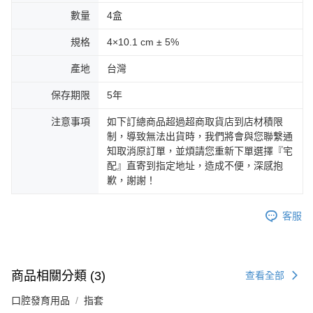
數量
4盒
規格
4×10.1 cm ± 5%
產地
台灣
保存期限
5年
注意事項
如下訂總商品超過超商取貨店到店材積限
制，導致無法出貨時，我們將會與您聯繫通
知取消原訂單，並煩請您重新下單選擇『宅
配』直寄到指定地址，造成不便，深感抱
歉，謝謝！
客服
商品相關分類 (3)
查看全部
口腔發育用品
指套