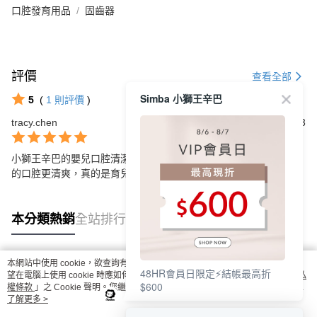
口腔發育用品
固齒器
評價
查看全部
Simba 小獅王辛巴
5
(
1
則評價
)
tracy.chen
2025/01/13
小獅王辛巴的嬰兒口腔清潔指套超方便，質料柔軟，使用後讓寶寶
的口腔更清爽，真的是育兒必備良品！
本分類熱銷
全站排行
本網站中使用 cookie，欲查詢有關本網站使用 cookie 方式之詳情，及若您不希
48HR會員日限定⚡結帳最高折
熱門標籤
望在電腦上使用 cookie 時應如何變更電腦的 cookie 設定，請參閱本網站「
隱私
$600
權條款
」之 Cookie 聲明。您繼續使用本網站即表示您同意本公司得按本網站使
用條款之 Cookie 聲明使用 cookie。
了解更多 >