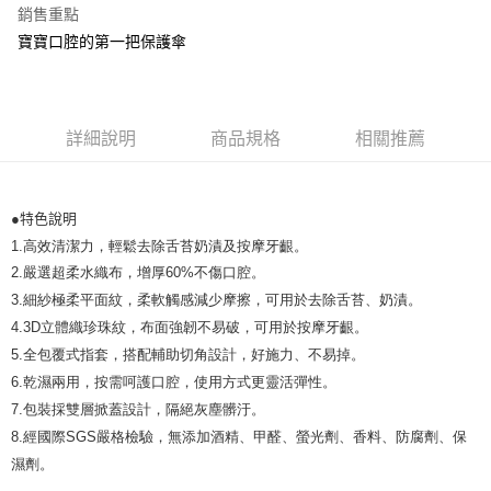
１．於結帳方式選擇「AFTEE先享後付」後，將跳轉至「AFTEE先享後付」
銷售重點
2.透過簡訊連結打開帳單後，可選擇「超商條碼／台灣大直營門市／銀行轉
付款後全家取貨
結帳頁面，進行簡訊認證並確認金額後，即可完成結帳。
帳／街口支付／iPASS MONEY」等通路繳費。
寶寶口腔的第一把保護傘
２．訂單成立數日內，您將收到繳費通知簡訊。
每筆NT$100，滿NT$999(含以上)免運費
３．收到繳費通知簡訊後14天內，點擊此簡訊中的連結，可透過四大超商／
【注意事項】
ATM／網路銀行／等多元方式進行付款，方視為交易完成。
付款後萊爾富取貨
1.本服務係由「台灣大哥大股份有限公司」（以下簡稱本公司）所提供，讓
※ 請注意：結帳手續完成當下不需立刻繳費，但若您需要取消訂單，請聯絡
用戶於交易時，得透過本服務購買商品或服務，並由商店將買賣／分期付款
每筆NT$100，滿NT$1,000(含以上)免運費
購買商品的店家。未經商家同意取消之訂單仍視為有效，需透過AFTEE先享
買賣價金債權讓與本公司後，依約使用本公司帳單繳交帳款。
詳細說明
商品規格
相關推薦
後付繳納相關費用。
2.基於同意付款使用「大哥付你分期」之契約關係目的，商店將以您的個人
付款後7-11取貨
※ 交易是否成功請以「AFTEE先享後付 」之結帳頁面顯示為準，若有關於
資料（包含姓名、電話或地址）提供予台灣大哥大進項蒐集、處理及利用，
是否繳費成功／繳費後需取消欲退款等相關疑問，請聯繫「AFTEE先享後付
每筆NT$100，滿NT$1,000(含以上)免運費
由本公司與您本人進行分期帳單所需資料之確認、核對及更正。
客戶支援中心」
https://netprotections.freshdesk.com/support/home
3.完整用戶服務條款，請詳閱以下連結：
https://oppay.tw/userRule
●特色說明
宅配
【注意事項】
1.高效清潔力，輕鬆去除舌苔奶漬及按摩牙齦。
每筆NT$100，滿NT$1,000(含以上)免運費
１．透過由恩沛科技股份有限公司提供之「AFTEE先享後付」服務完成之交
2.嚴選超柔水織布，增厚60%不傷口腔。
易，需依本服務之必要範圍內提供個人資料，並將交易相關給付款項請求債
3.細紗極柔平面紋，柔軟觸感減少摩擦，可用於去除舌苔、奶漬。
權轉讓予恩沛科技股份有限公司。
２．關於個人資料處理事宜，請瀏覽以下網址：
4.3D立體織珍珠紋，布面強韌不易破，可用於按摩牙齦。
https://aftee.tw/terms/#terms3
5.全包覆式指套，搭配輔助切角設計，好施力、不易掉。
３．未成年的使用者請事先徵得法定代理人或監護人之同意方可使用
「AFTEE先享後付」，若未經同意申辦者引起之損失，本公司不負相關責
6.乾濕兩用，按需呵護口腔，使用方式更靈活彈性。
任。
7.包裝採雙層掀蓋設計，隔絕灰塵髒汙。
４．使用「AFTEE先享後付」時，將依據個別帳號之用戶狀況，依本公司即
8.經國際SGS嚴格檢驗，無添加酒精、甲醛、螢光劑、香料、防腐劑、保
時審查核予不同之上限額度；若仍有額度不足之情形，本公司將視審查結果
請求用戶進行身份認證。
濕劑。
５．嚴禁一人註冊多個帳號或使用他人資訊註冊。若發現惡意使用之情形，