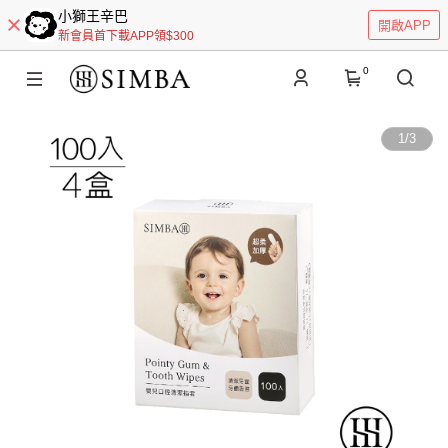
小獅王辛巴
開啟APP
新會員首下載APP領$300
0
1
/
3