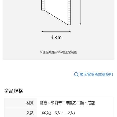
顯示電腦版詳細說明
商品規格
材質
嫘縈、聚對苯二甲酸乙二酯、尼龍
入數
100入(＋5入、－2入)