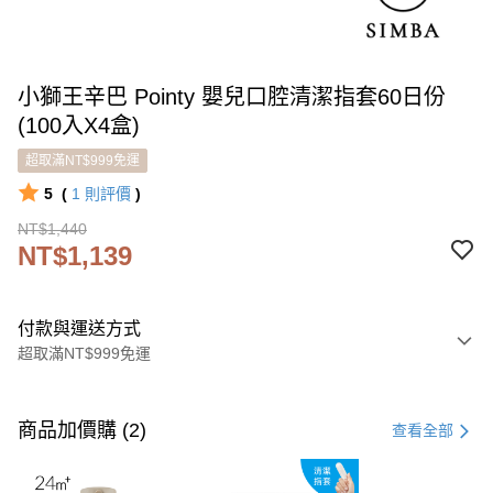
小獅王辛巴 Pointy 嬰兒口腔清潔指套60日份
(100入X4盒)
超取滿NT$999免運
5
(
1
則評價
)
NT$1,440
NT$1,139
付款與運送方式
超取滿NT$999免運
付款方式
信用卡一次付款
商品加價購 (2)
查看全部
LINE Pay