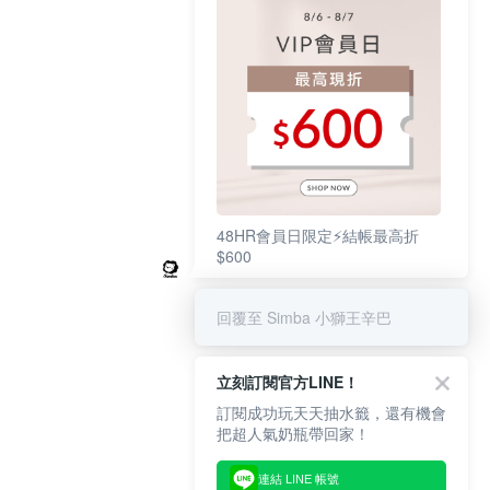
48HR會員日限定⚡結帳最高折
$600
回覆至 Simba 小獅王辛巴
立刻訂閱官方LINE！
訂閱成功玩天天抽水籤，還有機會
把超人氣奶瓶帶回家！
連結 LINE 帳號