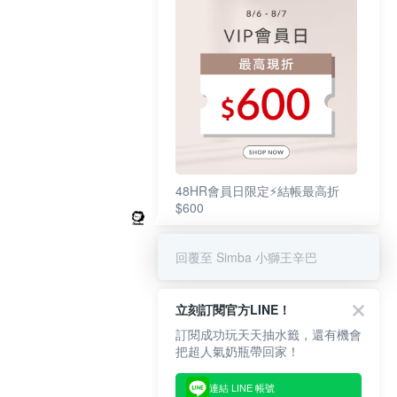
48HR會員日限定⚡結帳最高折
$600
回覆至 Simba 小獅王辛巴
立刻訂閱官方LINE！
訂閱成功玩天天抽水籤，還有機會
把超人氣奶瓶帶回家！
連結 LINE 帳號